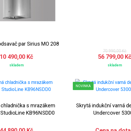
dsavač par Sirius MO 208
70 990,00 Kč
10 490,00 Kč
56 799,00 K
skladem
skladem
NOVINKA
 chladnička s mrazákem
Skrytá indukční varná 
 StudioLine KB96NSDD0
Undercover 530
44 890,00 Kč
Cena na dota