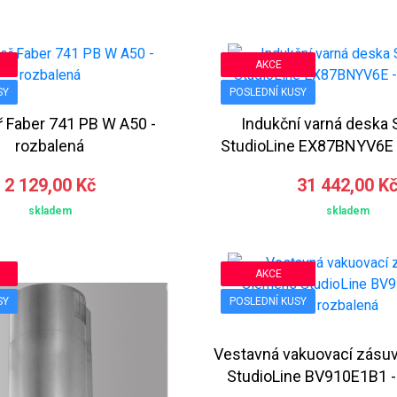
AKCE
SY
POSLEDNÍ KUSY
ř Faber 741 PB W A50 -
Indukční varná deska
rozbalená
StudioLine EX87BNYV6E 
2 129,00 Kč
31 442,00 K
skladem
skladem
AKCE
SY
POSLEDNÍ KUSY
Vestavná vakuovací zásu
StudioLine BV910E1B1 -