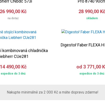
ebherr CNbdc 573i
Pro 8740 90c
26 990,00 Kč
28 990,00 K
na dotaz
skladem
Digestoř Faber FLEXA H
cí kombinovaná chladnička
iebherr CUe281
14 490,00 Kč
od 3 771,00 
expedice do 3 dnů
expedice do 3 dnů
Nakupte minimálně za 2 000 Kč a máte dopravu zdarma!