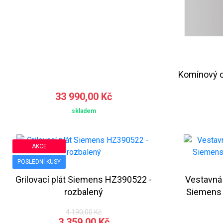
Komínový o
33 990,00 Kč
skladem
AKCE
POSLEDNÍ KUSY
Grilovací plát Siemens HZ390522 -
Vestavná
rozbalený
Siemens
4 190,00 Kč
3 359,00 Kč