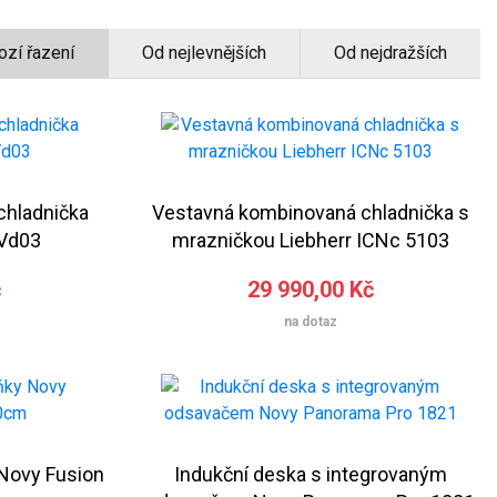
ozí řazení
Od nejlevnějších
Od nejdražších
chladnička
Vestavná kombinovaná chladnička s
1Vd03
mrazničkou Liebherr ICNc 5103
č
29 990,00 Kč
na dotaz
 Novy Fusion
Indukční deska s integrovaným