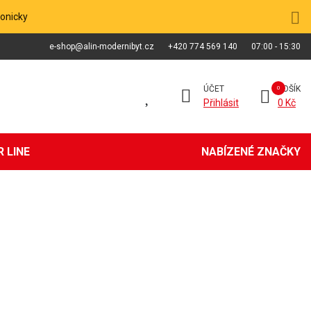
fonicky
e-shop@alin-modernibyt.cz
+420 774 569 140
07:00 - 15:30
ÚČET
KOŠÍK
Přihlásit
0 Kč
 LINE
NABÍZENÉ ZNAČKY