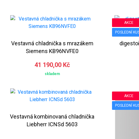
AKCE
POSLEDNÍ KU
Vestavná chladnička s mrazákem
digesto
Siemens KB96NVFE0
41 190,00 Kč
skladem
AKCE
POSLEDNÍ KU
Vestavná kombinovaná chladnička
Liebherr ICNSd 5603