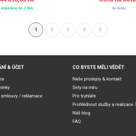
expedice do 3 dnů
na dotaz
1
2
3
4
5
(aktuální)
NÍ & ÚČET
CO BYSTE MĚLI VĚDĚT
ba
Naše prodejny & kontakt
mínky
Sety na míru
 smlouvy / reklamace
Pro truhláře
Prohlédnout služby a realizace
Náš blog
FAQ