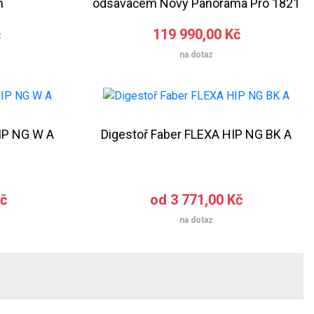
m
odsavačem Novy Panorama Pro 1821
č
119 990,00 Kč
na dotaz
IP NG W A
Digestoř Faber FLEXA HIP NG BK A
Kč
od 3 771,00 Kč
na dotaz