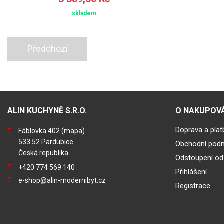
skladem
Předchozí
ALIN KUCHYNĚ S.R.O.
O NAKUPOVÁ
Doprava a plat
Fáblovka 402
(mapa)
533 52 Pardubice
Obchodní pod
Česká republika
Odstoupení od
+420 774 569 140
Přihlášení
e-shop@alin-modernibyt.cz
Registrace