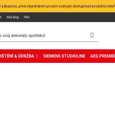
 zákazníci, před objednáním prosím ověřujte dostupnost produktů tele
kt
Náš blog
FAQ
ČIŠTĚNÍ & ÚDRŽBA
SIEMENS STUDIOLINE
AEG PREMIER