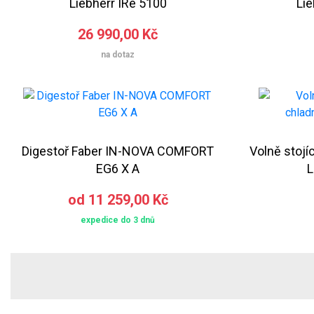
Liebherr IRe 5100
Li
26 990,00 Kč
na dotaz
Digestoř Faber IN-NOVA COMFORT
Volně stojí
EG6 X A
L
od 11 259,00 Kč
expedice do 3 dnů