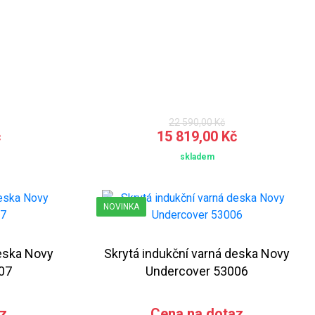
22 590,00 Kč
č
15 819,00 Kč
skladem
NOVINKA
deska Novy
Skrytá indukční varná deska Novy
07
Undercover 53006
z
Cena na dotaz