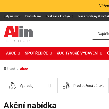
Vážení
Sety na míru
Pro truhláře
Realizace kuchyní
Naše prodejny & konta
Hledat
AKCE
SPOTŘEBIČE
KUCHYŇSKÉ VYBAVENÍ
Úvod
Akce
Výprodej
Prodloužená záruka
Akční nabídka