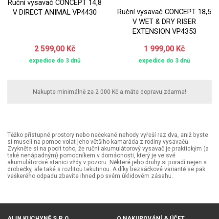
Ruční vysavač CONCEPT 14,8
Ruční vysavač CONCEPT 18,5
V DIRECT ANIMAL VP4430
V WET & DRY RISER
EXTENSION VP4353
2 599,00 Kč
1 999,00 Kč
expedice do 3 dnů
expedice do 3 dnů
Nakupte minimálně za 2 000 Kč a máte dopravu zdarma!
Těžko přístupné prostory nebo nečekané nehody vyřeší raz dva, aniž byste
si museli na pomoc volat jeho většího kamaráda z rodiny vysavačů.
Zvykněte si na pocit toho, že ruční akumulátorový vysavač je praktickým (a
také nenápadným) pomocníkem v domácnosti, který je ve své
akumulátorové stanici vždy v pozoru. Některé jeho druhy si poradí nejen s
drobečky, ale také s rozlitou tekutinou. A díky bezsáčkové variantě se pak
veškerého odpadu zbavíte ihned po svém úklidovém zásahu.
ALIN KUCHYNĚ S.R.O.
O NAKUPOVÁNÍ & ÚČET