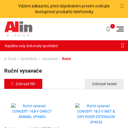
Vážení zákazníci, před objednáním prosím ověřujte
dostupnost produktů telefonicky
Hledat
Úvod
Spotřebiče
Vysavače
Ruční
Ruční vysavače
Zobrazit filtr