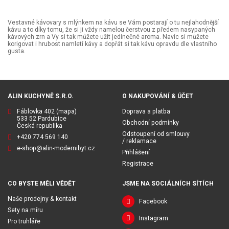
Vestavné kávovary s mlýnkem na kávu se Vám postarají o tu nejlahodnější
kávu a to díky tomu, že si ji vždy namelou čerstvou z předem nasypaných
kávových zrn a Vy si tak můžete užít jedinečné aroma. Navíc si můžete
korigovat i hrubost namletí kávy a dopřát si tak kávu opravdu dle vlastního
gusta.
ALIN KUCHYNĚ S.R.O.
O NAKUPOVÁNÍ & ÚČET
Fáblovka 402
(mapa)
Doprava a platba
533 52 Pardubice
Obchodní podmínky
Česká republika
Odstoupení od smlouvy
+420 774 569 140
/ reklamace
e-shop@alin-modernibyt.cz
Přihlášení
Registrace
CO BYSTE MĚLI VĚDĚT
JSME NA SOCIÁLNÍCH SÍTÍCH
Naše prodejny & kontakt
Facebook
Sety na míru
Instagram
Pro truhláře