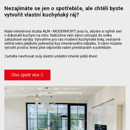
Nezajímáte se jen o spotřebiče, ale chtěli byste
vytvořit vlastní kuchyňský ráj?
Naše interiérová studia ALIN - MODERNÍ BYT jsou tu, abyste si splnili sen
o dokonalé kuchyni na míru. Nabízíme vám šanci vstoupit do světa
zakázkové výroby. Vytvoříme pro vás moderní kuchyňské linky, vestavné
skříně nebo jakýkoliv jedinečný kus interiérového nábytku. S námi můžete
vytvořit prostor, který plně odpovídá vašim představám a potřebám.
Začněte navrhovat svůj vlastní unikátní interiér ještě dnes!
Chci zjistit více