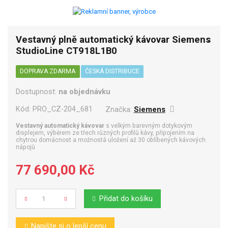
Vestavný plně automatický kávovar Siemens
StudioLine CT918L1B0
DOPRAVA ZDARMA
ČESKÁ DISTRIBUCE
Dostupnost:
na objednávku
Kód:
PRO_CZ-204_681
Značka:
Siemens
Vestavný automatický kávovar
s velkým barevným dotykovým
displejem, výběrem ze třech různých profilů kávy, připojením na
chytrou domácnost a možnostá uložení až 30 oblíbených kávových
nápojů
77 690,00 Kč
Přidat do košíku
Počet
Napište si o lepší cenu