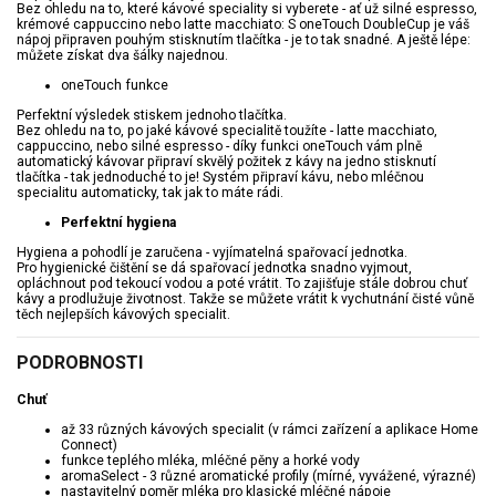
Bez ohledu na to, které kávové speciality si vyberete - ať už silné espresso,
krémové cappuccino nebo latte macchiato: S oneTouch DoubleCup je váš
nápoj připraven pouhým stisknutím tlačítka - je to tak snadné. A ještě lépe:
můžete získat dva šálky najednou.
oneTouch funkce
Perfektní výsledek stiskem jednoho tlačítka.
Bez ohledu na to, po jaké kávové specialitě toužíte - latte macchiato,
cappuccino, nebo silné espresso - díky funkci oneTouch vám plně
automatický kávovar připraví skvělý požitek z kávy na jedno stisknutí
tlačítka - tak jednoduché to je! Systém připraví kávu, nebo mléčnou
specialitu automaticky, tak jak to máte rádi.
Perfektní hygiena
Hygiena a pohodlí je zaručena - vyjímatelná spařovací jednotka.
Pro hygienické čištění se dá spařovací jednotka snadno vyjmout,
opláchnout pod tekoucí vodou a poté vrátit. To zajišťuje stále dobrou chuť
kávy a prodlužuje životnost. Takže se můžete vrátit k vychutnání čisté vůně
těch nejlepších kávových specialit.
PODROBNOSTI
Chuť
až 33 různých kávových specialit (v rámci zařízení a aplikace Home
Connect)
funkce teplého mléka, mléčné pěny a horké vody
aromaSelect - 3 různé aromatické profily (mírné, vyvážené, výrazné)
nastavitelný poměr mléka pro klasické mléčné nápoje