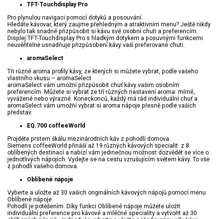
TFT-Touchdisplay Pro
Pro plynulou navigaci pomocí dotyků a posouvání.
Hledáte kávovar, který zaujme přehledným a atraktivním menu? Ještě nikdy
nebylo tak snadné přizpůsobit si kávu své osobní chuti a preferencím.
Displej TFT-Touchdisplay Pro s hladkým dotykem a posuvnými funkcemi
neuvěřitelně usnadňuje přizpůsobení kávy vaší preferované chuti.
aromaSelect
Tři různé aroma profily kávy, ze kterých si můžete vybrat, podle vašeho
vlastního vkusu – aromaSelect
aromaSelect vám umožní přizpůsobit chuť kávy vašim osobním
preferencím. Můžete si vybrat ze tří různých nastavení aroma: mírné,
vyvážené nebo výrazné. Koneckonců, každý má rád individuální chuť a
aromaSelect vám umožňí vybrat si aroma nápoje přesně podle vašich
představ.
EQ.700 coffeeWorld
Projděte prstem škálu mezinárodních káv z pohodlí domova.
Siemens coffeeWorld přináší až 19 různých kávových specialit z 8
oblíbených destinací a nabízí vám jedinečnou možnost dozvědět se více o
jednotlivých nápojích. Vydejte se na cestu vzrušujícím světem kávy. To vše
z pohodlí vašeho domova.
Oblíbené nápoje
Vyberte a uložte až 30 vašich originálních kávových nápojů pomocí menu
Oblíbené nápoje
Pohodlí je potěšením. Díky funkci Oblíbené nápoje můžete uložit
individuální preference pro kávové a mléčné speciality a vytvořit až 30