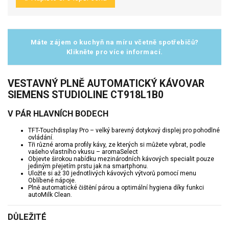
Máte zájem o kuchyň na míru včetně spotřebičů?
Klikněte pro více informací.
VESTAVNÝ PLNĚ AUTOMATICKÝ KÁVOVAR
SIEMENS STUDIOLINE CT918L1B0
V PÁR HLAVNÍCH BODECH
TFT-Touchdisplay Pro – velký barevný dotykový displej pro pohodlné
ovládání.
Tři různé aroma profily kávy, ze kterých si můžete vybrat, podle
vašeho vlastního vkusu – aromaSelect
Objevte širokou nabídku mezinárodních kávových specialit pouze
jediným přejetím prstu jak na smartphonu.
Uložte si až 30 jednotlivých kávových výtvorů pomocí menu
Oblíbené nápoje.
Plně automatické čištění párou a optimální hygiena díky funkci
autoMilk Clean.
DŮLEŽITÉ