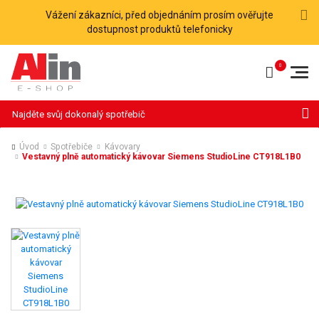
Vážení zákazníci, před objednáním prosím ověřujte
dostupnost produktů telefonicky
Hledat
Úvod
Spotřebiče
Kávovary
Vestavný plně automatický kávovar Siemens StudioLine CT918L1B0