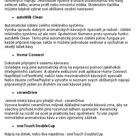
oblíbených nápojů. Jednoduše vyberte a uložte požadovanou sílu kávy,
velikost šálku, aroma profil nebo množství mléka. Stisknutím tlačítka
můžete kdykoli vybrat své oblíbené osobní nastavení.
autoMilk Clean
Automatické čištění celého mléčného systému.
Výroba opravdu dobrých aromatických kávových specialit je radost - čištění
mléčného systému už ale není. Společnost Siemens proto vyvinula funkci
autoMilk Clean. Tento plně automatický proces čištění párou funguje po
každé přípravě nápoje, takže si můžete jednoduše sednout a vychutnat si
skvělý šálek kávy.
Home Connect
Dokonalé připojení k vašemu kávovaru.
Ovládejte svůj plně automatický stroj na espresso pomocí jakéhokoli
inteligentního zařízení. A objevte exkluzivní svět aplikace Home Connect.
Například coffeeWorld, nabízí řadu mezinárodních kávových specialit.
Nebo zkuste coffeePlaylist a vytvořte si seznam svých oblíbených nápojů
připravených jeden po druhém na vaší kávové párty.
ceramDrive
Jemně mletá káva pro plnější chuť - ceramDrive.
Vysoce kvalitní ceramDrive mlýnek důkladně namele kávová zrna, aby se
všechny příchutě mohli plně rozvinout během spařování. Keramický
materiál na rozdíl od oceli je prakticky bez opotřebení. To vše zajistí
mimořádně aromatickou kávu a vám výjimečný zážitek.
oneTouch DoubleCup
Nápoj na dotek, nebo dva najednou - oneTouch DoubleCup.