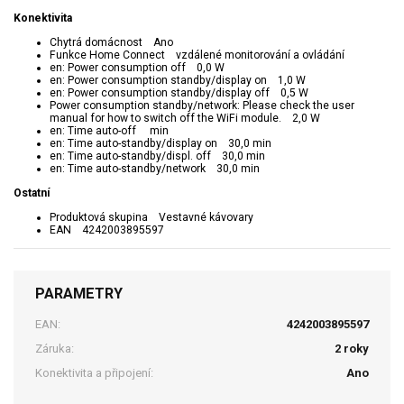
Konektivita
Chytrá domácnost Ano
Funkce Home Connect vzdálené monitorování a ovládání
en: Power consumption off 0,0 W
en: Power consumption standby/display on 1,0 W
en: Power consumption standby/display off 0,5 W
Power consumption standby/network: Please check the user
manual for how to switch off the WiFi module. 2,0 W
en: Time auto-off min
en: Time auto-standby/display on 30,0 min
en: Time auto-standby/displ. off 30,0 min
en: Time auto-standby/network 30,0 min
Ostatní
Produktová skupina Vestavné kávovary
EAN 4242003895597
PARAMETRY
EAN:
4242003895597
Záruka:
2 roky
Konektivita a připojení:
Ano