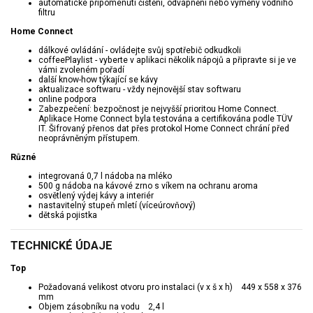
automatické připomenutí čištění, odvápnění nebo výměny vodního
filtru
Home Connect
dálkové ovládání - ovládejte svůj spotřebič odkudkoli
coffeePlaylist - vyberte v aplikaci několik nápojů a připravte si je ve
vámi zvoleném pořadí
další know-how týkající se kávy
aktualizace softwaru - vždy nejnovější stav softwaru
online podpora
Zabezpečení: bezpočnost je nejvyšší prioritou Home Connect.
Aplikace Home Connect byla testována a certifikována podle TÜV
IT. Šifrovaný přenos dat přes protokol Home Connect chrání před
neoprávněným přístupem.
Různé
integrovaná 0,7 l nádoba na mléko
500 g nádoba na kávové zrno s víkem na ochranu aroma
osvětlený výdej kávy a interiér
nastavitelný stupeň mletí (víceúrovňový)
dětská pojistka
TECHNICKÉ ÚDAJE
Top
Požadovaná velikost otvoru pro instalaci (v x š x h) 449 x 558 x 376
mm
Objem zásobníku na vodu 2,4 l