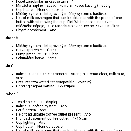
Počet zásobníků na kávová zrna 1
Množství naplnění zásobníku na zrnkovou kávu (g) 500 g
Cup heater Není k dispozici
Mléčný systém Integrovaný mléčný systém s hadičkou
List of milk-beverages that can be obtained with the press of one
button without moving the cup: Flat White, osobní nastavení
mléčného nápoje, Latte Macchiato, Cappuccino, Káva s mlékem
Chytrá domácnost Ano
Obecné
Mléčný systém Integrovaný mléčný systém s hadičkou
Barva spotřebiče Černá
Pump pressure 19,0 bar
Sekundární barva černá
Chuť
Individual adjustable parameter strength, aromaSelect, milk ratio,
size
Brita Intentza waterfilter compatible volitelný
Grinding degree setting 1-6 stupňů
Pohodlí
Typ displeje TFT displej
Individual coffee system Ano
Pot function Ano
Height adjustable coffee outlet present Ano
Hight adjustement coffee outlet 7 - 15 cm
Cup lighting Ano
Cup heater Není k dispozici
List of milk-beverages that can be obtained with the press of one