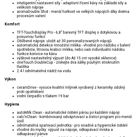
inteligentní nastavení síly - adaptivní řízení kávy na základě síly a
velikosti nápoje
aromaDouble Shot - menší hořkost ve velkých nápojích díky dvěma
procesům vaření
Komfort
TFT-Touchdisplay Pro - 6,8” barevný TFT displej s dotykovou a
posuvnou funkcí
Oblíbené nápoje: uložit až 30 personalizovaných nápojů
automatická detekce množství mléka - vhodné pro nádobu v balení
spotřebiče, litrovou krabici mléka, nebo vaši individuální nádobu
funkce konvice na kávu
výškově nastavitelný výpust (do Až 15 cm vysoké sklenice)
oneTouch DoubleCup - získejte dva šálky pouhým stisknutím
tlačítka
2.4 l odnímatelná nádrž na vodu
Výkon
ceramDrive - vysoce kvalitní mlýnek vyrobený z keramiky odolný
proti opotřebení
vodní čerpadlo s tlakem 19 bar
Hygiena
autoMilk Clean - automatické čištění párou po každém nápoji
calc’nClean - kombinovaný odvápňovací a čisticí program pro menší
úsilí
odnímatelná spařovací jednotka - pro snadné a hygienické čištění
vhodné do myčky: výpust na nápoje, odkapávací miska a
odkapávací pánve