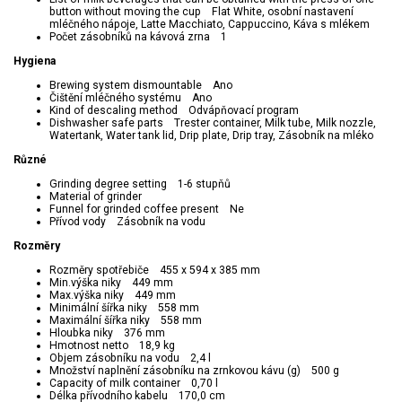
button without moving the cup Flat White, osobní nastavení
mléčného nápoje, Latte Macchiato, Cappuccino, Káva s mlékem
Počet zásobníků na kávová zrna 1
Hygiena
Brewing system dismountable Ano
Čištění mléčného systému Ano
Kind of descaling method Odvápňovací program
Dishwasher safe parts Trester container, Milk tube, Milk nozzle,
Watertank, Water tank lid, Drip plate, Drip tray, Zásobník na mléko
Různé
Grinding degree setting 1-6 stupňů
Material of grinder
Funnel for grinded coffee present Ne
Přívod vody Zásobník na vodu
Rozměry
Rozměry spotřebiče 455 x 594 x 385 mm
Min.výška niky 449 mm
Max.výška niky 449 mm
Minimální šířka niky 558 mm
Maximální šířka niky 558 mm
Hloubka niky 376 mm
Hmotnost netto 18,9 kg
Objem zásobníku na vodu 2,4 l
Množství naplnění zásobníku na zrnkovou kávu (g) 500 g
Capacity of milk container 0,70 l
Délka přívodního kabelu 170,0 cm