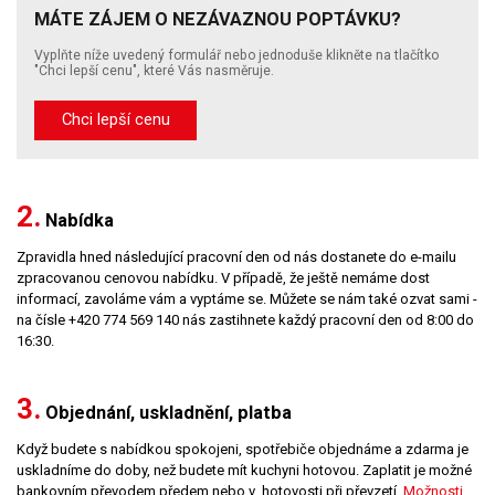
MÁTE ZÁJEM O NEZÁVAZNOU POPTÁVKU?
Vyplňte níže uvedený formulář nebo jednoduše klikněte na tlačítko
"Chci lepší cenu", které Vás nasměruje.
Chci lepší cenu
2.
Nabídka
Zpravidla hned následující pracovní den od nás dostanete do e-mailu
zpracovanou cenovou nabídku. V případě, že ještě nemáme dost
informací, zavoláme vám a vyptáme se. Můžete se nám také ozvat sami -
na čísle +420 774 569 140 nás zastihnete každý pracovní den od 8:00 do
16:30.
3.
Objednání, uskladnění, platba
Když budete s nabídkou spokojeni, spotřebiče objednáme a zdarma je
uskladníme do doby, než budete mít kuchyni hotovou. Zaplatit je možné
bankovním převodem předem nebo v hotovosti při převzetí.
Možnosti