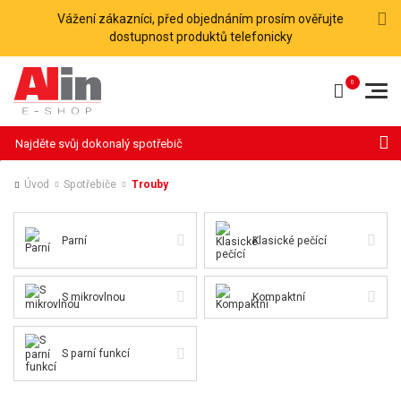
Vážení zákazníci, před objednáním prosím ověřujte
dostupnost produktů telefonicky
Hledat
Úvod
Spotřebiče
Trouby
Parní
Klasické pečící
S mikrovlnou
Kompaktní
S parní funkcí