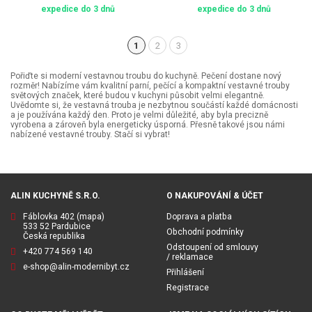
expedice do 3 dnů
expedice do 3 dnů
1
2
3
(aktuální)
Pořiďte si moderní vestavnou troubu do kuchyně. Pečení dostane nový
rozměr! Nabízíme vám kvalitní parní, pečící a kompaktní vestavné trouby
světových značek, které budou v kuchyni působit velmi elegantně.
Uvědomte si, že vestavná trouba je nezbytnou součástí každé domácnosti
a je používána každý den. Proto je velmi důležité, aby byla precizně
vyrobena a zároveň byla energeticky úsporná. Přesně takové jsou námi
nabízené vestavné trouby. Stačí si vybrat!
ALIN KUCHYNĚ S.R.O.
O NAKUPOVÁNÍ & ÚČET
Fáblovka 402
(mapa)
Doprava a platba
533 52 Pardubice
Obchodní podmínky
Česká republika
Odstoupení od smlouvy
+420 774 569 140
/ reklamace
e-shop@alin-modernibyt.cz
Přihlášení
Registrace