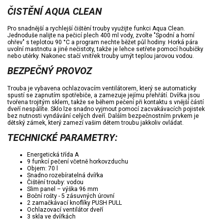
ČISTĚNÍ AQUA CLEAN
Pro snadnější a rychlejší čištění trouby využijte funkci Aqua Clean.
Jednoduše nalijte na pečicí plech 400 ml vody, zvolte "Spodní a horní
ohřev" s teplotou 90 °C a program nechte běžet půl hodiny. Horká pára
uvolní mastnotu a jiné nečistoty, takže je lehce setřete pomocí houbičky
nebo utěrky. Nakonec stačí vnitřek trouby umýt teplou jarovou vodou.
BEZPEČNÝ PROVOZ
Trouba je vybavena ochlazovacím ventilátorem, který se automaticky
spustí se zapnutím spotřebiče, a zamezuje jejímu přehřátí. Dvířka jsou
tvořena trojitým sklem, takže se během pečení při kontaktu s vnější částí
dveří nespálíte. Sklo lze snadno vyjmout pomocí zacvakávacích pojistek
bez nutnosti vyndávání celých dveří. Dalším bezpečnostním prvkem je
dětský zámek, který zamezí vašim dětem troubu jakkoliv ovládat.
TECHNICKÉ PARAMETRY:
Energetická třída A
9 funkcí pečení včetně horkovzduchu
Objem: 70 l
Snadno rozebíratelná dvířka
Čištění trouby: vodou
Slim panel – výška 96 mm
Boční rošty - 5 zásuvných úrovní
2 zamačkávací knoflíky PUSH PULL
Ochlazovací ventilátor dveří
3 skla ve dvířkách