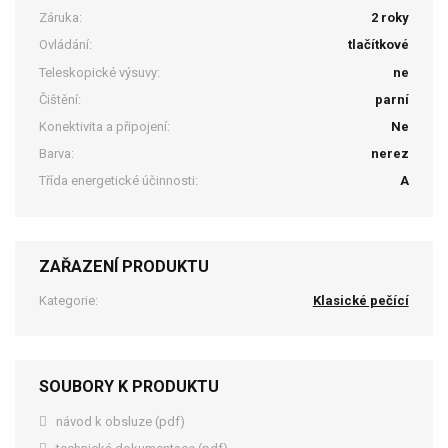
Záruka:
2 roky
Ovládání:
tlačítkové
Teleskopické výsuvy:
ne
Čištění:
parní
Konektivita a připojení:
Ne
Barva:
nerez
Třída energetické účinnosti:
A
ZAŘAZENÍ PRODUKTU
Kategorie:
Klasické pečící
SOUBORY K PRODUKTU
návod k obsluze (pdf)