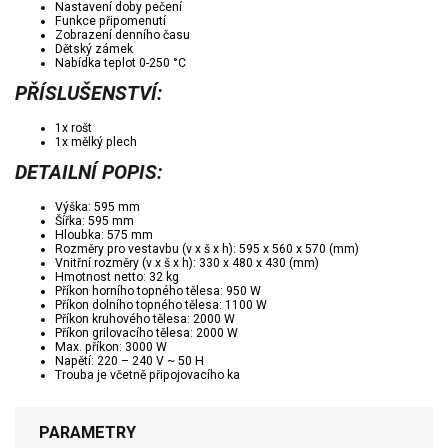
Nastavení doby pečení
Funkce připomenutí
Zobrazení denního času
Dětský zámek
Nabídka teplot 0-250 °C
PŘÍSLUŠENSTVÍ:
1x rošt
1x mělký plech
DETAILNÍ POPIS:
Výška: 595 mm
Šířka: 595 mm
Hloubka: 575 mm
Rozměry pro vestavbu (v x š x h): 595 x 560 x 570 (mm)
Vnitřní rozměry (v x š x h): 330 x 480 x 430 (mm)
Hmotnost netto: 32 kg
Příkon horního topného tělesa: 950 W
Příkon dolního topného tělesa: 1100 W
Příkon kruhového tělesa: 2000 W
Příkon grilovacího tělesa: 2000 W
Max. příkon: 3000 W
Napětí: 220 – 240 V ~ 50 H
Trouba je včetně připojovacího ka
PARAMETRY