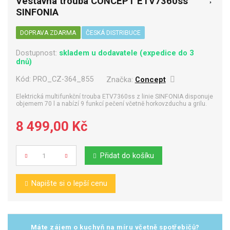
Vestavná trouba CONCEPT ETV7360ss
SINFONIA
DOPRAVA ZDARMA
ČESKÁ DISTRIBUCE
Dostupnost:
skladem u dodavatele (expedice do 3
dnů)
Kód:
PRO_CZ-364_855
Značka:
Concept
Elektrická multifunkční trouba ETV7360ss z linie SINFONIA disponuje
objemem 70 l a nabízí 9 funkcí pečení včetně horkovzduchu a grilu.
8 499,00 Kč
Přidat do košíku
Počet
Napište si o lepší cenu
Máte zájem o kuchyň na míru včetně spotřebičů?