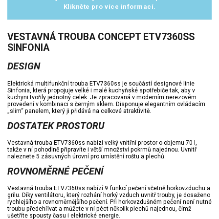
Klikněte pro více informací.
VESTAVNÁ TROUBA CONCEPT ETV7360SS
SINFONIA
DESIGN
Elektrická multifunkční trouba ETV7360ss je součástí designové linie
Sinfonia, která propojuje velké i malé kuchyňské spotřebiče tak, aby v
kuchyni tvořily jednotný celek. Je zpracovaná v moderním nerezovém
provedení v kombinaci s černým sklem. Disponuje elegantním ovládacím
„slim“ panelem, který ji přidává na celkové atraktivitě.
DOSTATEK PROSTORU
Vestavná trouba ETV7360ss nabízí velký vnitřní prostor o objemu 70 l,
takže v ní pohodlně připravíte i větší množství pokrmů najednou. Uvnitř
naleznete 5 zásuvných úrovní pro umístění roštu a plechů.
ROVNOMĚRNÉ PEČENÍ
Vestavná trouba ETV7360ss nabízí 9 funkcí pečení včetně horkovzduchu a
grilu. Díky ventilátoru, který rozhání horký vzduch uvnitř trouby, je dosaženo
rychlejšího a rovnoměrnějšího pečení. Při horkovzdušném pečení není nutné
troubu předehřívat a můžete v ní péct několik plechů najednou, čímž
ušetříte spousty času i elektrické energie.