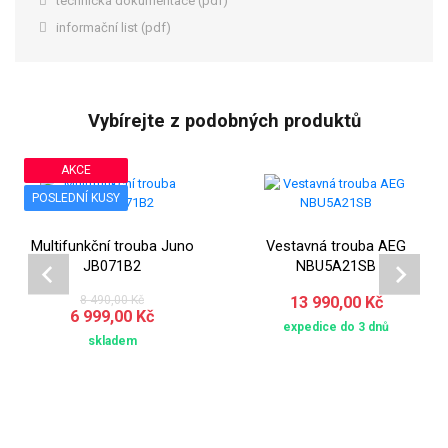
technická dokumentace (pdf)
informační list (pdf)
Vybírejte z podobných produktů
AKCE
POSLEDNÍ KUSY
Multifunkční trouba Juno
Vestavná trouba AEG
JB071B2
NBU5A21SB
8 490,00 Kč
13 990,00 Kč
6 999,00 Kč
expedice do 3 dnů
skladem