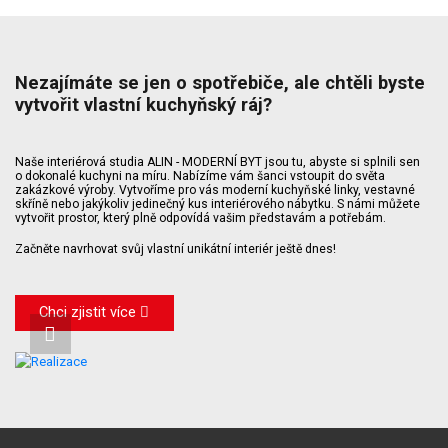
Nezajímáte se jen o spotřebiče, ale chtěli byste
vytvořit vlastní kuchyňský ráj?
Naše interiérová studia ALIN - MODERNÍ BYT jsou tu, abyste si splnili sen
o dokonalé kuchyni na míru. Nabízíme vám šanci vstoupit do světa
zakázkové výroby. Vytvoříme pro vás moderní kuchyňské linky, vestavné
skříně nebo jakýkoliv jedinečný kus interiérového nábytku. S námi můžete
vytvořit prostor, který plně odpovídá vašim představám a potřebám.
Začněte navrhovat svůj vlastní unikátní interiér ještě dnes!
Chci zjistit více