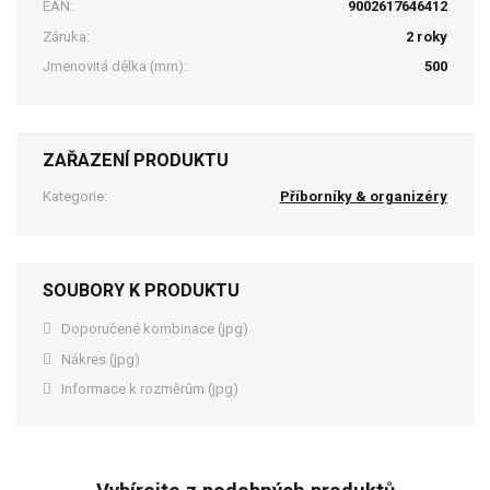
EAN:
9002617646412
Záruka:
2 roky
Jmenovitá délka (mm):
500
ZAŘAZENÍ PRODUKTU
Kategorie:
Příborníky & organizéry
SOUBORY K PRODUKTU
Doporučené kombinace (jpg)
Nákres (jpg)
Informace k rozměrům (jpg)