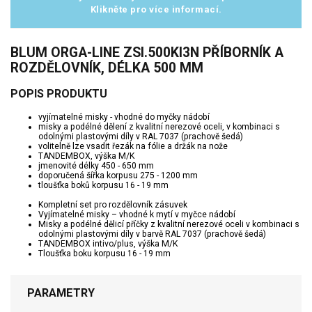
Klikněte pro více informací.
BLUM ORGA-LINE ZSI.500KI3N PŘÍBORNÍK A
ROZDĚLOVNÍK, DÉLKA 500 MM
POPIS PRODUKTU
vyjímatelné misky - vhodné do myčky nádobí
misky a podélné dělení z kvalitní nerezové oceli, v kombinaci s
odolnými plastovými díly v RAL 7037 (prachově šedá)
volitelně lze vsadit řezák na fólie a držák na nože
TANDEMBOX, výška M/K
jmenovité délky 450 - 650 mm
doporučená šířka korpusu 275 - 1200 mm
tloušťka boků korpusu 16 - 19 mm
Kompletní set pro rozdělovník zásuvek
Vyjímatelné misky – vhodné k mytí v myčce nádobí
Misky a podélné dělicí příčky z kvalitní nerezové oceli v kombinaci s
odolnými plastovými díly v barvě RAL 7037 (prachově šedá)
TANDEMBOX intivo/plus, výška M/K
Tloušťka boku korpusu 16 - 19 mm
PARAMETRY