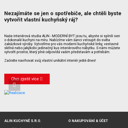
Nezajímáte se jen o spotřebiče, ale chtěli byste
vytvořit vlastní kuchyňský ráj?
Naše interiérová studia ALIN - MODERNÍ BYT jsou tu, abyste si splnili sen
o dokonalé kuchyni na míru. Nabízíme vám šanci vstoupit do světa
zakázkové výroby. Vytvoříme pro vás moderní kuchyňské linky, vestavné
skříně nebo jakýkoliv jedinečný kus interiérového nábytku. S námi můžete
vytvořit prostor, který plně odpovídá vašim představám a potřebám.
Začněte navrhovat svůj vlastní unikátní interiér ještě dnes!
Chci zjistit více
ALIN KUCHYNĚ S.R.O.
O NAKUPOVÁNÍ & ÚČET