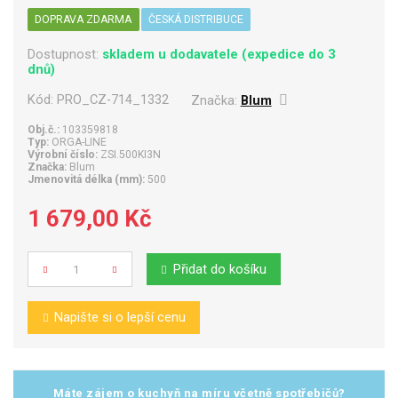
DOPRAVA ZDARMA
ČESKÁ DISTRIBUCE
Dostupnost:
skladem u dodavatele (expedice do 3
dnů)
Kód:
PRO_CZ-714_1332
Značka:
Blum
Obj.č.:
103359818
Typ:
ORGA-LINE
Výrobní číslo:
ZSI.500KI3N
Značka:
Blum
Jmenovitá délka (mm):
500
1 679,00 Kč
Přidat do košíku
Počet
Napište si o lepší cenu
Máte zájem o kuchyň na míru včetně spotřebičů?