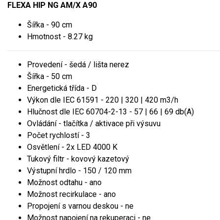
FLEXA HIP NG AM/X A90
Šířka - 90 cm
Hmotnost - 8.27 kg
Provedení - šedá / lišta nerez
Šířka - 50 cm
Energetická třída - D
Výkon dle IEC 61591 - 220 | 320 | 420 m3/h
Hlučnost dle IEC 60704-2-13 - 57 | 66 | 69 db(A)
Ovládání - tlačítka / aktivace při výsuvu
Počet rychlostí - 3
Osvětlení - 2x LED 4000 K
Tukový filtr - kovový kazetový
Výstupní hrdlo - 150 / 120 mm
Možnost odtahu - ano
Možnost recirkulace - ano
Propojení s varnou deskou - ne
Možnost napojení na rekuperaci - ne