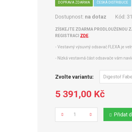
DOPRAVA ZDARMA
ČESKÁ DISTRIBUCE
Dostupnost:
na dotaz
Kód:
31
ZÍSKEJTE ZDARMA PRODLOUŽENOU ZÁ
REGISTRACI
ZDE
.
- Vestavný výsuvný odsavač FLEXA je ve
- Nízká vestavná část odsavače vám navíc 
Zvolte variantu:
5 391,00 Kč
Přidat 
Počet