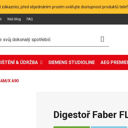
 zákazníci, před objednáním prosím ověřujte dostupnost produktů tele
kt
Náš blog
FAQ
ČIŠTĚNÍ & ÚDRŽBA
SIEMENS STUDIOLINE
AEG PREMIER
 AM/X A90
Digestoř Faber 