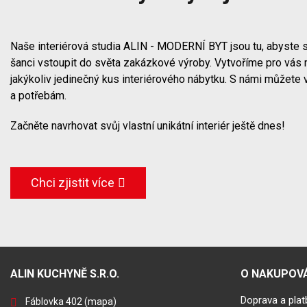
Naše interiérová studia ALIN - MODERNÍ BYT jsou tu, abyste s
šanci vstoupit do světa zakázkové výroby. Vytvoříme pro vás 
jakýkoliv jedinečný kus interiérového nábytku. S námi můžete 
a potřebám.
Začněte navrhovat svůj vlastní unikátní interiér ještě dnes!
Chci zjistit více
ALIN KUCHYNĚ S.R.O.
O NAKUPOVÁ
Doprava a plat
Fáblovka 402
(mapa)