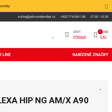
fonicky
e-shop@alin-modernibyt.cz
+420 774 569 140
07:00 - 15:30
ÚČET
KOŠÍK
Přihlásit
0 Kč
 LINE
NABÍZENÉ ZNAČKY
FLEXA HIP NG AM/X A90