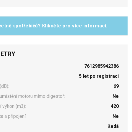
etně spotřebičů? Klikněte pro více informací.
ETRY
7612985942386
5 let po registraci
(dB):
69
umístění motoru mimo digestoř:
Ne
 výkon (m3):
420
a a připojení:
Ne
šedá