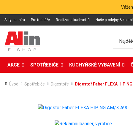
Vážení
Sety na míru
Pro truhláře
Realizace kuchyní
Naše prodejny & konta
Hledat
AKCE
SPOTŘEBIČE
KUCHYŇSKÉ VYBAVENÍ
Úvod
Spotřebiče
Digestoře
Digestoř Faber FLEXA HIP NG