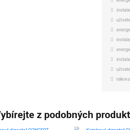
energe
instal
uživat
energe
instal
energe
instal
uživat
nákres
ybírejte z podobných produk