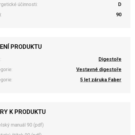
rgetické účinnosti:
D
:
90
ENÍ PRODUKTU
:
Digestoře
egorie:
Vestavné digestoře
egorie:
5 let záruka Faber
RY K PRODUKTU
elský manuál 90 (pdf)