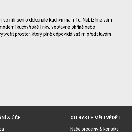
i splnili sen o dokonalé kuchyni na míru. Nabízíme vám
moderní kuchyňské linky, vestavné skříně nebo
vytvořit prostor, který plně odpovídá vašim představám
NÍ & ÚČET
CO BYSTE MĚLI VĚDĚT
ba
Naše prodejny & kontakt