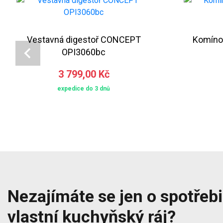
Vestavná digestoř CONCEPT
Komíno
OPI3060bc
3 799,00 Kč
expedice do 3 dnů
Nezajímáte se jen o spotřebič
vlastní kuchyňský ráj?