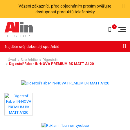
Vážení zákazníci, před objednáním prosím ověřujte
dostupnost produktů telefonicky
Hledat
Úvod
Spotřebiče
Digestoře
Digestoř Faber IN-NOVA PREMIUM BK MATT A120