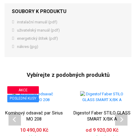
SOUBORY K PRODUKTU
instalační manuál (pdf)
uživatelský manuál (pdf)
energetický štítek (pdf)
nákres (jpg)
Vybírejte z podobných produktů
AKCE
POSLEDNÍ KUSY
Komínový odsavač par Sirius
Digestoř Faber STILO GLASS
MO 208
SMART X/BK A
10 490,00 Kč
od 9 920,00 Kč