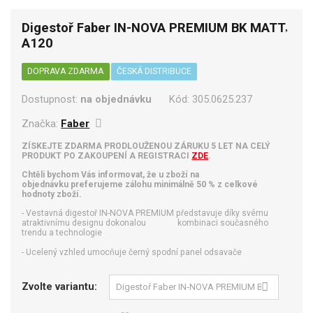
Digestoř Faber IN-NOVA PREMIUM BK MATT
A120
DOPRAVA ZDARMA
ČESKÁ DISTRIBUCE
Dostupnost:
na objednávku
Kód:
305.0625.237
Značka:
Faber
ZÍSKEJTE ZDARMA PRODLOUŽENOU ZÁRUKU 5 LET NA CELÝ
PRODUKT PO ZAKOUPENÍ A REGISTRACI
ZDE
.
Chtěli bychom Vás informovat, že u zboží na
objednávku preferujeme zálohu minimálně 50 % z celkové
hodnoty zboží.
- Vestavná digestoř IN-NOVA PREMIUM představuje díky svému
atraktivnímu designu dokonalou kombinaci současného
trendu a technologie
- Ucelený vzhled umocňuje černý spodní panel odsavače
Zvolte variantu: