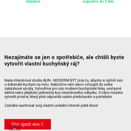
skladem
expedice do 3 dnů
Nezajímáte se jen o spotřebiče, ale chtěli byste
vytvořit vlastní kuchyňský ráj?
Naše interiérová studia ALIN - MODERNÍ BYT jsou tu, abyste si splnili sen
o dokonalé kuchyni na míru. Nabízíme vám šanci vstoupit do světa
zakázkové výroby. Vytvoříme pro vás moderní kuchyňské linky, vestavné
skříně nebo jakýkoliv jedinečný kus interiérového nábytku. S námi můžete
vytvořit prostor, který plně odpovídá vašim představám a potřebám.
Začněte navrhovat svůj vlastní unikátní interiér ještě dnes!
Chci zjistit více