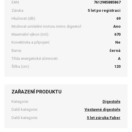
EAN:
7612985885867
Záruka:
5 let po registraci
Hlučnost (dB):
69
Možnost umístění motoru mimo digestoř:
Ano
Maximální výkon (m3):
670
Konektivita a připojení:
Ne
Barva:
černá
Třída energetické účinnosti:
A
Šířka (cm):
120
ZAŘAZENÍ PRODUKTU
Kategorie:
Digestoře
Další kategorie:
Vestavné digestoře
Další kategorie:
5 let záruka Faber