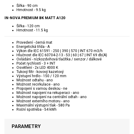
Šířka - 90 cm
Hmotnost - 9.5 kg
IN-NOVA PREMIUM BK MATT A120
Šířka - 120 cm
Hmotnost - 11.5 kg
Provedení - černá mat
Energetická třída - A
Výkon dle IEC 61591 - 250 | 390 | 570 | INT 670 m3/h
Hlučnost dle IEC 60704-2-13 - 53 | 60 | 67 | INT 69 db(A)
Ovládání - nízkozdvihová tlačítka / senzor / dálkové
Počet rychlostí - 3 + INT
Osvětlení - 2x LED 4000 K
Tukový filtr - kovový kazetový
Výstupní hrdlo - 150 / 120 mm
Možnost odtahu - ano
Možnost recirkulace - ano
Propojení s varnou deskou - ne
Možnost napojení na rekuperaci - ano
Možnost napojení na centrální odtah - ano
Možnost externího motoru - ano
Maximální výstupní tlak - 580 Pa
Roční spotřeba - 54 kWh
PARAMETRY