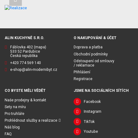
ALIN KUCHYNĚ S.R.O.
O NAKUPOVÁNÍ & ÚČET
Fáblovka 402
(mapa)
Doprava a platba
533 52 Pardubice
Obchodní podmínky
Česká republika
Odstoupení od smlouvy
+420 774 569 140
/ reklamace
e-shop@alin-modernibyt.cz
Přihlášení
Registrace
CO BYSTE MĚLI VĚDĚT
JSME NA SOCIÁLNÍCH SÍTÍCH
Naše prodejny & kontakt
Facebook
Sety na míru
Instagram
Pro truhláře
Prohlédnout služby a realizace
TikTok
Náš blog
Youtube
FAQ