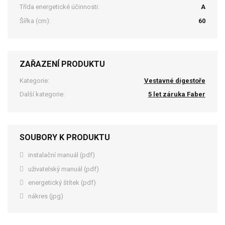
Třída energetické účinnosti:
A
Šířka (cm):
60
ZAŘAZENÍ PRODUKTU
Kategorie:
Vestavné digestoře
Další kategorie:
5 let záruka Faber
SOUBORY K PRODUKTU
instalační manuál (pdf)
uživatelský manuál (pdf)
energetický štítek (pdf)
nákres (jpg)