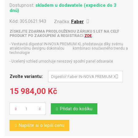
Dostupnost:
skladem u dodavatele (expedice do 3
dnů)
Kód:
305.0621.943
Značka:
Faber
ZÍSKEJTE ZDARMA PRODLOUŽENOU ZÁRUKU 5 LET NA CELÝ
PRODUKT PO ZAKOUPENÍ A REGISTRACI
ZDE
.
- Vestavná digestoř IN-NOVA PREMIUM KL představuje díky svému
atraktivnímu designu dokonalou kombinaci současného trendu a
technologie
- Ucelený vzhled umocňuje nerezový spodní panel odsavače
Zvolte variantu:
15 984,00 Kč
Přidat do košíku
Počet
Napište si o lepší cenu