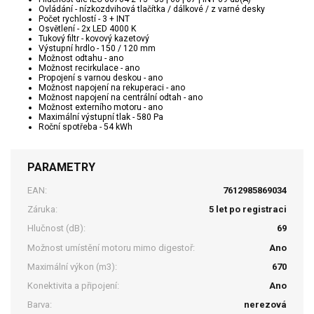
Ovládání - nízkozdvihová tlačítka / dálkové / z varné desky
Počet rychlostí - 3 + INT
Osvětlení - 2x LED 4000 K
Tukový filtr - kovový kazetový
Výstupní hrdlo - 150 / 120 mm
Možnost odtahu - ano
Možnost recirkulace - ano
Propojení s varnou deskou - ano
Možnost napojení na rekuperaci - ano
Možnost napojení na centrální odtah - ano
Možnost externího motoru - ano
Maximální výstupní tlak - 580 Pa
Roční spotřeba - 54 kWh
PARAMETRY
EAN:
7612985869034
Záruka:
5 let po registraci
Hlučnost (dB):
69
Možnost umístění motoru mimo digestoř:
Ano
Maximální výkon (m3):
670
Konektivita a připojení:
Ano
Barva:
nerezová