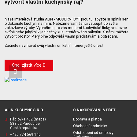
vytvořit vlastní kuchyňský ráj?
Naše interiérová studia ALIN - MODERNÍ BYT jsou tu, abyste si splnili sen
o dokonalé kuchyni na míru. Nabízíme vám šanci vstoupit do světa
zakázkové výroby. Vytvoříme pro vás moderní kuchyňské linky, vestavné
skříně nebo jakýkoliv jedinečný kus interiérového nábytku. S námi můžete
vytvořit prostor, který plně odpovídá vašim představám a potřebám.
Začněte navrhovat svůj vlastní unikátní interiér ještě dnes!
Chci zjistit více
ALIN KUCHYNĚ S.R.O.
O NAKUPOVÁNÍ & ÚČET
Fáblovka 402
(mapa)
Doprava a platba
533 52 Pardubice
Obchodní podmínky
Česká republika
Odstoupení od smlouvy
+420 774 569 140