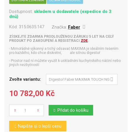
Dostupnost:
skladem u dodavatele (expedice do 3
dnů)
Kód:
315.0635.147
Značka:
Faber
ZÍSKEJTE ZDARMA PRODLOUŽENOU ZÁRUKU 5 LET NA CELÝ
PRODUKT PO ZAKOUPENÍ A REGISTRACI
ZDE
.
- Mimořádně výkonný a tichý odsavač MAXIMA je ideálním řešením
pro každého, kdo chce diskrétní, ale silnou digestoř
- Prostor nad ní můžete využít k uskladnění kuchyňského náčiní nebo
jiných nezbytností
Zvolte variantu:
10 782,00 Kč
Přidat do košíku
Počet
Napište si o lepší cenu