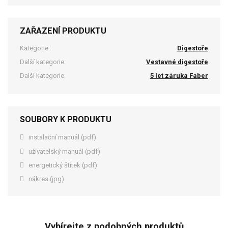
ZAŘAZENÍ PRODUKTU
Kategorie:
Digestoře
Další kategorie:
Vestavné digestoře
Další kategorie:
5 let záruka Faber
SOUBORY K PRODUKTU
instalační manuál (pdf)
uživatelský manuál (pdf)
energetický štítek (pdf)
nákres (jpg)
Vybírejte z podobných produktů