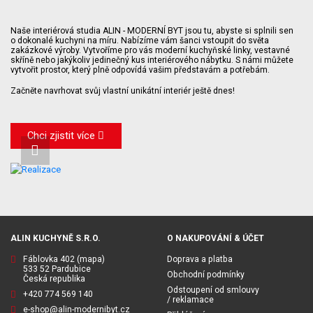
Naše interiérová studia ALIN - MODERNÍ BYT jsou tu, abyste si splnili sen
o dokonalé kuchyni na míru. Nabízíme vám šanci vstoupit do světa
zakázkové výroby. Vytvoříme pro vás moderní kuchyňské linky, vestavné
skříně nebo jakýkoliv jedinečný kus interiérového nábytku. S námi můžete
vytvořit prostor, který plně odpovídá vašim představám a potřebám.
Začněte navrhovat svůj vlastní unikátní interiér ještě dnes!
Chci zjistit více
ALIN KUCHYNĚ S.R.O.
O NAKUPOVÁNÍ & ÚČET
Fáblovka 402
(mapa)
Doprava a platba
533 52 Pardubice
Obchodní podmínky
Česká republika
Odstoupení od smlouvy
+420 774 569 140
/ reklamace
e-shop@alin-modernibyt.cz