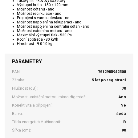
Tukový filtr - kovový kazetový
Výstupní hrdlo - 150 / 120 mm
Možnost odtahu - ano
Možnost recirkulace - ano
Propojení s varnou deskou - ne
Možnost napojení na rekuperaci - ano
Možnost napojení na centrální odtah - ano
Možnost externího motoru - ano
Maximální výstupní tlak - 530 Pa
Roční spotřeba - 80 kWh
Hmotnost - 9.0-10 kg
PARAMETRY
EAN:
7612985942508
Záruka:
5 let po registraci
Hlučnost (dB):
70
Možnost umístění motoru mimo digestoř:
Ano
Konektivita a připojení:
Ne
Barva:
šedá
Třída energetické účinnosti:
B
Šířka (cm):
90