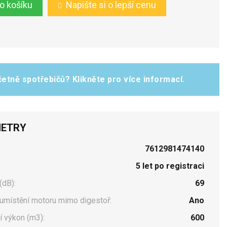
do košíku
Napište si o lepší cenu
etně spotřebičů? Klikněte pro více informací.
ETRY
7612981474140
5 let po registraci
(dB):
69
umístění motoru mimo digestoř:
Ano
 výkon (m3):
600