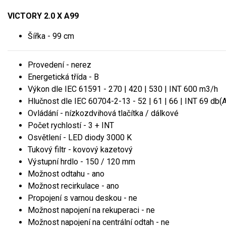
VICTORY 2.0 X A99
Šířka - 99 cm
Provedení - nerez
Energetická třída - B
Výkon dle IEC 61591 - 270 | 420 | 530 | INT 600 m3/h
Hlučnost dle IEC 60704-2-13 - 52 | 61 | 66 | INT 69 db(A
Ovládání - nízkozdvihová tlačítka / dálkové
Počet rychlostí - 3 + INT
Osvětlení - LED diody 3000 K
Tukový filtr - kovový kazetový
Výstupní hrdlo - 150 / 120 mm
Možnost odtahu - ano
Možnost recirkulace - ano
Propojení s varnou deskou - ne
Možnost napojení na rekuperaci - ne
Možnost napojení na centrální odtah - ne