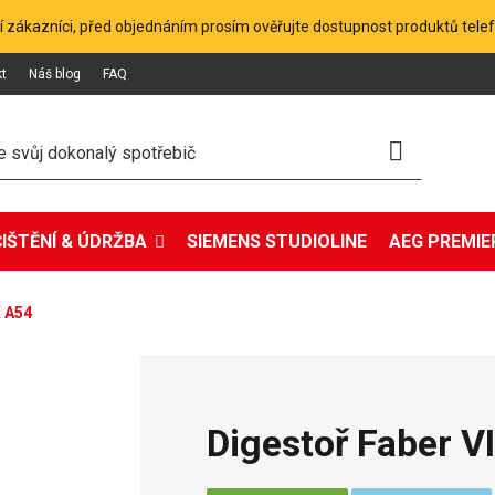
 zákazníci, před objednáním prosím ověřujte dostupnost produktů tele
kt
Náš blog
FAQ
ČIŠTĚNÍ & ÚDRŽBA
SIEMENS STUDIOLINE
AEG PREMIER
X A54
Digestoř Faber 