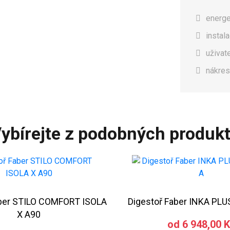
energet
instal
uživat
nákres
ybírejte z podobných produk
aber STILO COMFORT ISOLA
Digestoř Faber INKA PL
X A90
od 6 948,00 