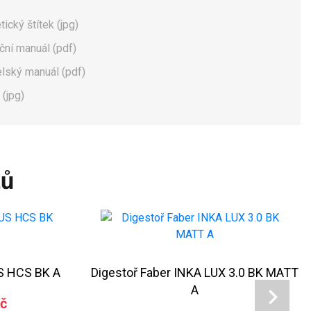
ický štítek (jpg)
ační manuál (pdf)
elský manuál (pdf)
 (jpg)
tů
US HCS BK A
Digestoř Faber INKA LUX 3.0 BK MATT
A
Kč