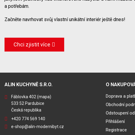
a potřebám.
Začněte navrhovat svůj vlastní unikátní interiér ještě dnes!
Chci zjistit více
ALIN KUCHYNĚ S.R.O.
O NAKUPOVÁ
Doprava a plat
Fáblovka 402
(mapa)
533 52 Pardubice
Obchodní pod
Česká republika
Odstoupení od
+420 774 569 140
Přihlášení
e-shop@alin-modernibyt.cz
Registrace