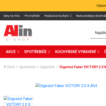
Vážení
Sety na míru
Pro truhláře
Realizace kuchyní
Naše prodejny & konta
Hledat
AKCE
SPOTŘEBIČE
KUCHYŇSKÉ VYBAVENÍ
Úvod
Spotřebiče
Digestoře
Digestoř Faber VICTORY 2.0 