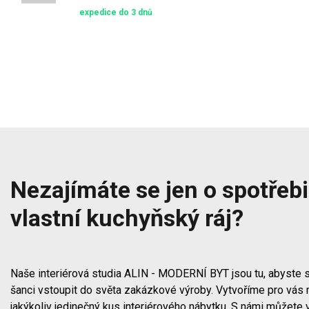
expedice do 3 dnů
Nezajímáte se jen o spotřebič
vlastní kuchyňský ráj?
Naše interiérová studia ALIN - MODERNÍ BYT jsou tu, abyste s
šanci vstoupit do světa zakázkové výroby. Vytvoříme pro vás 
jakýkoliv jedinečný kus interiérového nábytku. S námi můžete 