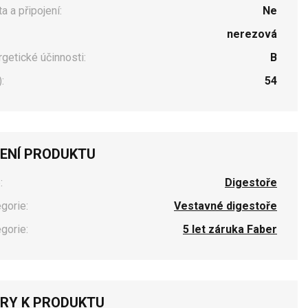
a a připojení:
Ne
nerezová
rgetické účinnosti:
B
:
54
ENÍ PRODUKTU
:
Digestoře
egorie:
Vestavné digestoře
egorie:
5 let záruka Faber
RY K PRODUKTU