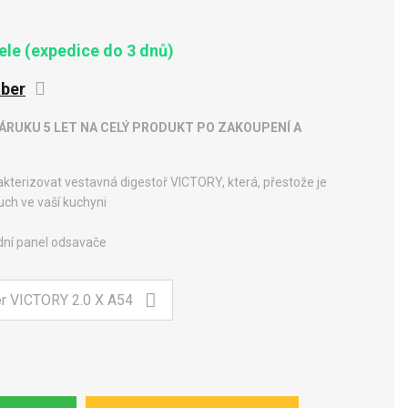
le (expedice do 3 dnů)
ber
RUKU 5 LET NA CELÝ PRODUKT PO ZAKOUPENÍ A
rakterizovat vestavná digestoř VICTORY, která, přestože je
uch ve vaší kuchyni
dní panel odsavače