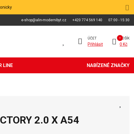
fonicky
e-shop@alin-modernibyt.cz
+420 774 569 140
07:00 - 15:30
ÚČET
KOŠÍK
Přihlásit
0 Kč
 LINE
NABÍZENÉ ZNAČKY
VICTORY 2.0 X A54