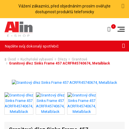
Vážení zákazníci, před objednáním prosím ověřujte
dostupnost produktů telefonicky
Hledat
Úvod
Kuchyňské vybavení
Dřezy
Granitové
Granitový dřez Sinks Frame 457 ACRFR45740674, Metalblack