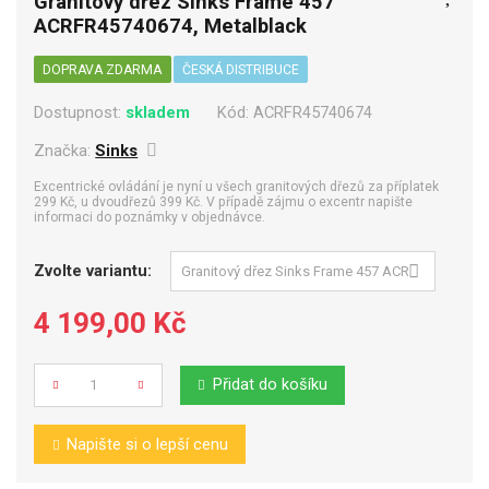
Granitový dřez Sinks Frame 457
ACRFR45740674, Metalblack
DOPRAVA ZDARMA
ČESKÁ DISTRIBUCE
Dostupnost:
skladem
Kód:
ACRFR45740674
Značka:
Sinks
Excentrické ovládání je nyní u všech granitových dřezů za příplatek
299 Kč, u dvoudřezů 399 Kč. V případě zájmu o excentr napište
informaci do poznámky v objednávce.
Zvolte variantu:
4 199,00 Kč
Přidat do košíku
Počet
Napište si o lepší cenu