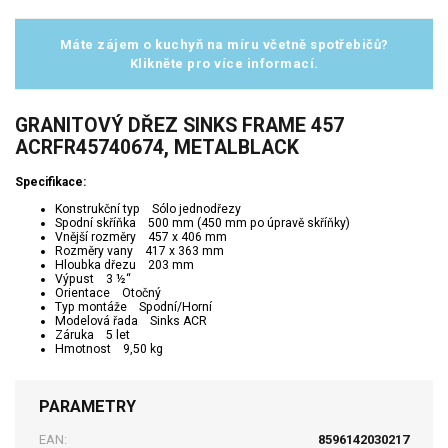
Máte zájem o kuchyň na míru včetně spotřebičů?
Klikněte pro více informací.
GRANITOVÝ DŘEZ SINKS FRAME 457
ACRFR45740674, METALBLACK
Specifikace:
Konstrukční typ Sólo jednodřezy
Spodní skříňka 500 mm (450 mm po úpravě skříňky)
Vnější rozměry 457 x 406 mm
Rozměry vany 417 x 363 mm
Hloubka dřezu 203 mm
Výpust 3 ½“
Orientace Otočný
Typ montáže Spodní/Horní
Modelová řada Sinks ACR
Záruka 5 let
Hmotnost 9,50 kg
PARAMETRY
EAN:
8596142030217