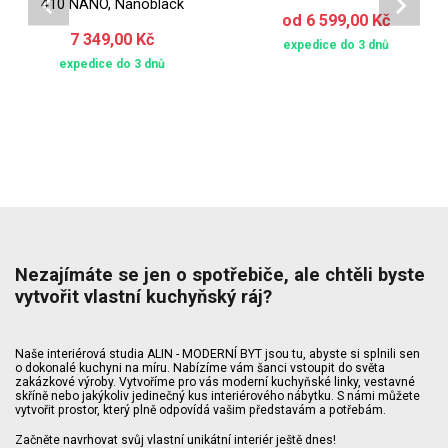
410 NANO, Nanoblack
od 6 599,00 Kč
7 349,00 Kč
expedice do 3 dnů
expedice do 3 dnů
Nezajímáte se jen o spotřebiče, ale chtěli byste
vytvořit vlastní kuchyňský ráj?
Naše interiérová studia ALIN - MODERNÍ BYT jsou tu, abyste si splnili sen
o dokonalé kuchyni na míru. Nabízíme vám šanci vstoupit do světa
zakázkové výroby. Vytvoříme pro vás moderní kuchyňské linky, vestavné
skříně nebo jakýkoliv jedinečný kus interiérového nábytku. S námi můžete
vytvořit prostor, který plně odpovídá vašim představám a potřebám.
Začněte navrhovat svůj vlastní unikátní interiér ještě dnes!