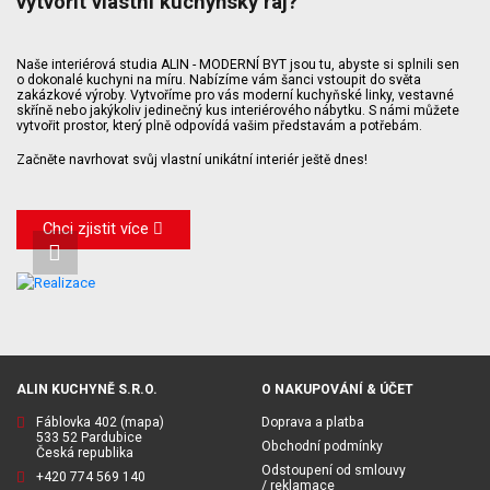
vytvořit vlastní kuchyňský ráj?
Naše interiérová studia ALIN - MODERNÍ BYT jsou tu, abyste si splnili sen
o dokonalé kuchyni na míru. Nabízíme vám šanci vstoupit do světa
zakázkové výroby. Vytvoříme pro vás moderní kuchyňské linky, vestavné
skříně nebo jakýkoliv jedinečný kus interiérového nábytku. S námi můžete
vytvořit prostor, který plně odpovídá vašim představám a potřebám.
Začněte navrhovat svůj vlastní unikátní interiér ještě dnes!
Chci zjistit více
ALIN KUCHYNĚ S.R.O.
O NAKUPOVÁNÍ & ÚČET
Fáblovka 402
(mapa)
Doprava a platba
533 52 Pardubice
Obchodní podmínky
Česká republika
Odstoupení od smlouvy
+420 774 569 140
/ reklamace