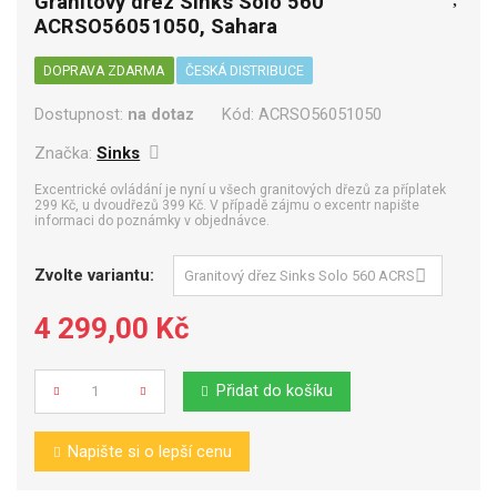
Granitový dřez Sinks Solo 560
ACRSO56051050, Sahara
DOPRAVA ZDARMA
ČESKÁ DISTRIBUCE
Dostupnost:
na dotaz
Kód:
ACRSO56051050
Značka:
Sinks
Excentrické ovládání je nyní u všech granitových dřezů za příplatek
299 Kč, u dvoudřezů 399 Kč. V případě zájmu o excentr napište
informaci do poznámky v objednávce.
Zvolte variantu:
4 299,00 Kč
Přidat do košíku
Počet
Napište si o lepší cenu