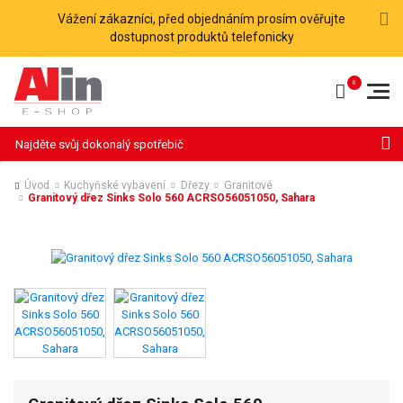
Vážení zákazníci, před objednáním prosím ověřujte
dostupnost produktů telefonicky
Hledat
Úvod
Kuchyňské vybavení
Dřezy
Granitové
Granitový dřez Sinks Solo 560 ACRSO56051050, Sahara