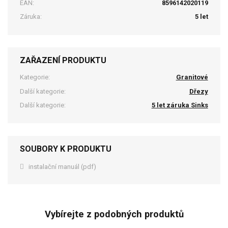
EAN:
8596142020119
Záruka:
5 let
ZAŘAZENÍ PRODUKTU
Kategorie:
Granitové
Další kategorie:
Dřezy
Další kategorie:
5 let záruka Sinks
SOUBORY K PRODUKTU
instalační manuál (pdf)
Vybírejte z podobných produktů