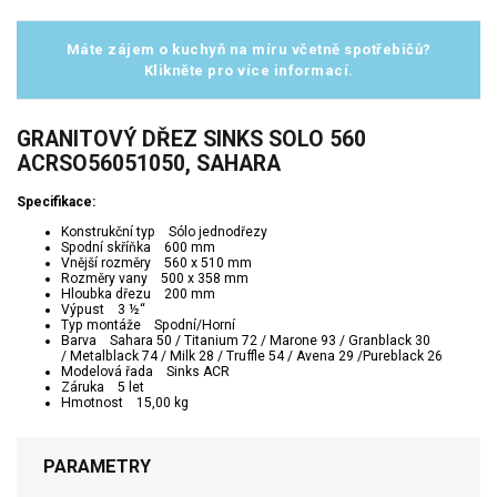
Máte zájem o kuchyň na míru včetně spotřebičů?
Klikněte pro více informací.
GRANITOVÝ DŘEZ SINKS SOLO 560
ACRSO56051050, SAHARA
Specifikace:
Konstrukční typ Sólo jednodřezy
Spodní skříňka 600 mm
Vnější rozměry 560 x 510 mm
Rozměry vany 500 x 358 mm
Hloubka dřezu 200 mm
Výpust 3 ½“
Typ montáže Spodní/Horní
Barva Sahara 50 / Titanium 72 / Marone 93 / Granblack 30
/
Metalblack
74 / Milk 28 / Truffle 54 / Avena 29 /
Pureblack 26
Modelová řada Sinks ACR
Záruka 5 let
Hmotnost 15,00 kg
PARAMETRY