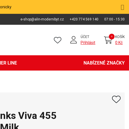
fonicky
e-shop@alin-modernibyt.cz
+420 774 569 140
07:00 - 15:30
ÚČET
KOŠÍK
Přihlásit
0 Kč
ER LINE
NABÍZENÉ ZNAČKY
inks Viva 455
Milk