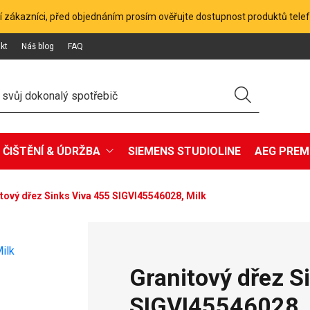
 zákazníci, před objednáním prosím ověřujte dostupnost produktů tele
kt
Náš blog
FAQ
ČIŠTĚNÍ & ÚDRŽBA
SIEMENS STUDIOLINE
AEG PREMI
tový dřez Sinks Viva 455 SIGVI45546028, Milk
Granitový dřez S
SIGVI45546028, 