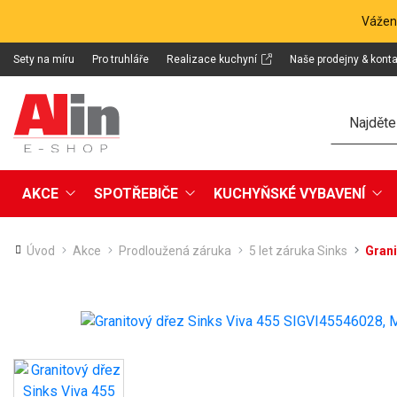
Vážení
Sety na míru
Pro truhláře
Realizace kuchyní
Naše prodejny & konta
Hledat
AKCE
SPOTŘEBIČE
KUCHYŇSKÉ VYBAVENÍ
Úvod
Akce
Prodloužená záruka
5 let záruka Sinks
Grani