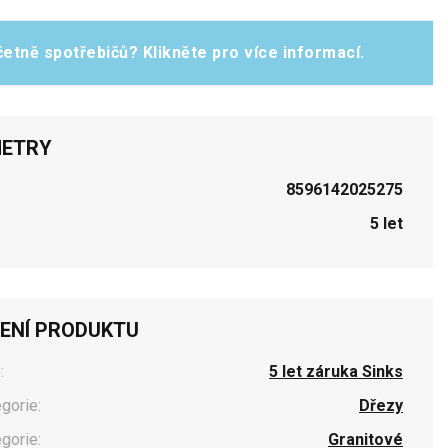
etně spotřebičů? Klikněte pro více informací.
ETRY
8596142025275
5 let
ENÍ PRODUKTU
:
5 let záruka Sinks
egorie:
Dřezy
egorie:
Granitové