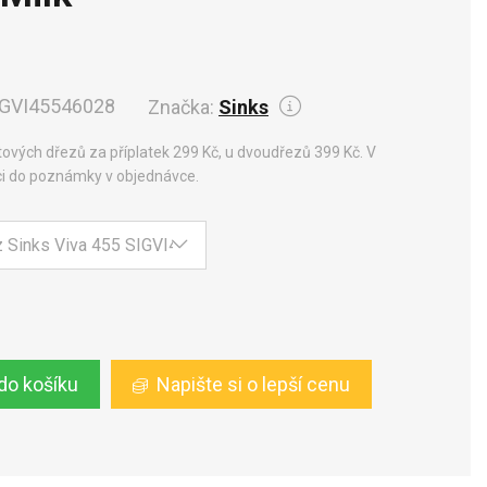
IGVI45546028
Značka:
Sinks
itových dřezů za příplatek 299 Kč, u dvoudřezů 399 Kč. V
ci do poznámky v objednávce.
 do košíku
Napište si o lepší cenu