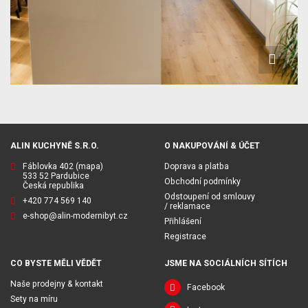
ALIN KUCHYNĚ S.R.O.
O NAKUPOVÁNÍ & ÚČET
Fáblovka 402
(mapa)
Doprava a platba
533 52 Pardubice
Obchodní podmínky
Česká republika
Odstoupení od smlouvy
+420 774 569 140
/ reklamace
e-shop@alin-modernibyt.cz
Přihlášení
Registrace
CO BYSTE MĚLI VĚDĚT
JSME NA SOCIÁLNÍCH SÍTÍCH
Naše prodejny & kontakt
Facebook
Sety na míru