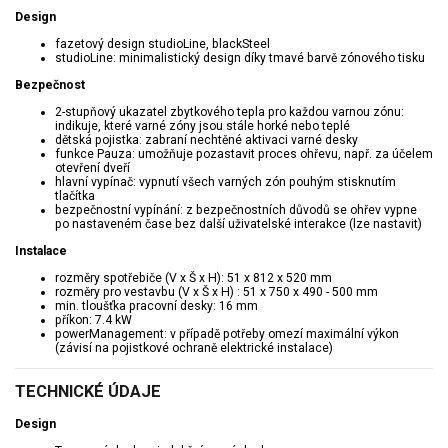
Design
fazetový design studioLine, blackSteel
studioLine: minimalistický design díky tmavé barvě zónového tisku
Bezpečnost
2-stupňový ukazatel zbytkového tepla pro každou varnou zónu:
indikuje, které varné zóny jsou stále horké nebo teplé
dětská pojistka: zabraní nechtěné aktivaci varné desky
funkce Pauza: umožňuje pozastavit proces ohřevu, např. za účelem
otevření dveří
hlavní vypínač: vypnutí všech varných zón pouhým stisknutím
tlačítka
bezpečnostní vypínání: z bezpečnostních důvodů se ohřev vypne
po nastaveném čase bez další uživatelské interakce (lze nastavit)
Instalace
rozměry spotřebiče (V x Š x H): 51 x 812 x 520 mm
rozměry pro vestavbu (V x Š x H) : 51 x 750 x 490 - 500 mm
min. tloušťka pracovní desky: 16 mm
příkon: 7.4 kW
powerManagement: v případě potřeby omezí maximální výkon
(závisí na pojistkové ochraně elektrické instalace)
TECHNICKÉ ÚDAJE
Design