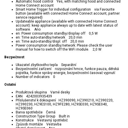
Automatic hood control Yes, with matching hood and connected
Home Connect account
Smart Home Trigger for individual configuration via Favourite
button (available with connected Home Connect account, partner
service required)
Updateable appliance (available with connected Home Connect
account): keep appliance always up to date with latest status of
software. Ano
en: Power consumption standby/display off 0,5 W
en: Time auto-standby/network 20,0 min
en: Time auto-standby/displ. off 20,0 min
Power consumption standby/network: Please check the user
manual for how to switch off the WiFi module. 2,0 W
Bezpečnost
Ukazatel zbytkového tepla Separátní
Bezpečnostní zařízení rozpoznání hrnce, funkce pauza, dětská
pojistka, funkce správy energie, bezpečnostní časovač vypnutí
Number of indicators 0
Ostatní
Produktová skupina Varné desky
EAN 4242003935439
Příslušenství k dokoupení HZ390090, HZ390210, HZ390220,
HZ390230, HZ9ES100, HZ9FE280, HZ9SE030, HZ9SE040,
HZ9SE060
Barva spotřebiče Černá
Construction Type Group Built in
Konstrukce Vestavný spotřebič
Způsob montáže Vestavba