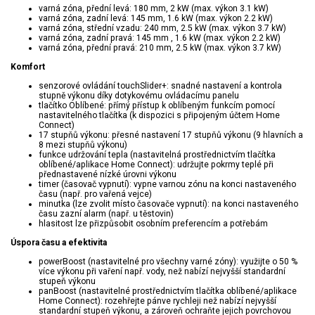
varná zóna, přední levá: 180 mm, 2 kW (max. výkon 3.1 kW)
varná zóna, zadní levá: 145 mm, 1.6 kW (max. výkon 2.2 kW)
varná zóna, střední vzadu: 240 mm, 2.5 kW (max. výkon 3.7 kW)
varná zóna, zadní pravá: 145 mm , 1.6 kW (max. výkon 2.2 kW)
varná zóna, přední pravá: 210 mm, 2.5 kW (max. výkon 3.7 kW)
Komfort
senzorové ovládání touchSlider+: snadné nastavení a kontrola
stupně výkonu díky dotykovému ovládacímu panelu
tlačítko Oblíbené: přímý přístup k oblíbeným funkcím pomocí
nastavitelného tlačítka (k dispozici s připojeným účtem Home
Connect)
17 stupňů výkonu: přesné nastavení 17 stupňů výkonu (9 hlavních a
8 mezi stupňů výkonu)
funkce udržování tepla (nastavitelná prostřednictvím tlačítka
oblíbené/aplikace Home Connect): udržujte pokrmy teplé při
přednastavené nízké úrovni výkonu
timer (časovač vypnutí): vypne varnou zónu na konci nastaveného
času (např. pro vařená vejce)
minutka (lze zvolit místo časovače vypnutí): na konci nastaveného
času zazní alarm (např. u těstovin)
hlasitost lze přizpůsobit osobním preferencím a potřebám
Úspora času a efektivita
powerBoost (nastavitelné pro všechny varné zóny): využijte o 50 %
více výkonu při vaření např. vody, než nabízí nejvyšší standardní
stupeň výkonu
panBoost (nastavitelné prostřednictvím tlačítka oblíbené/aplikace
Home Connect): rozehřejte pánve rychleji než nabízí nejvyšší
standardní stupeň výkonu, a zároveň ochraňte jejich povrchovou