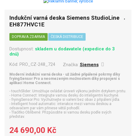
Indukční varná deska Siemens StudioLine
EH877HVC1E
DOPRAVA ZDARMA
ČESKÁ DISTRIBUCE
Dostupnost:
skladem u dodavatele (expedice do 3
dnů)
Kód:
PRO_CZ-248_724
Značka:
Siemens
Moderní indukční varná deska - už žádné připálené pokrmy díky
fryingSensor Pro a neomezeným možnostem díky propojení s
aplikací Home Connect.
- touchSlider: Umožňuje ovládat úroveň výkonu jedním dotykem prstu.
- Home Connect: Integrujte varnou desku do inteligentní kuchyně.
- fryingSensor Pro: Vychutnejte si vaření bez obav z připálení jídla.
- Intelligent hood automatic: interakce mezi varnou deskou a
odsavačem par vám přinese větší pohodlí.
- Tlačítko Oblíbené: Přizpůsobte si varnou desku podle svých
představ.
24 690,00 Kč