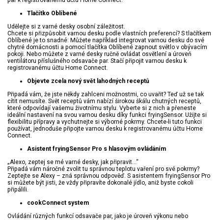
par k registrovanému účtu Home Connect.
Tlačítko Oblíbené
Udělejte si z varné desky osobní záležitost.
Chcete si přizpůsobit varnou desku podle vlastních preferencí? S tlačítkem
Oblíbené je to snadné: Můžete například integrovat varnou desku do své
chytré domácnosti a pomocí tlačítka Oblíbené zapnout světlo v obývacím
pokoji. Nebo můžete z varné desky ručně ovládat osvětlení a úroveň
ventilátoru příslušného odsavače par. Stačí připojit varnou desku k
registrovanému účtu Home Connect.
Objevte zcela nový svět lahodných receptů
Připadá vám, že jste někdy zahlceni možnostmi, co uvařit? Teď už se tak
cítit nemusíte. Svět receptů vám nabízí širokou škálu chutných receptů,
které odpovídají vašemu životnímu stylu. Vyberte si z nich a přeneste
ideální nastavení na svou varnou desku díky funkci fryingSensor. Užijte si
flexibilitu přípravy a vychutnejte si výborné pokrmy. Chcete-li tuto funkci
používat, jednoduše připojte varnou desku k registrovanému účtu Home
Connect.
Asistent fryingSensor Pro s hlasovým ovládáním
„Alexo, zeptej se mé varné desky, jak připravit...“
Připadá vám náročné zvolit tu správnou teplotu vaření pro své pokrmy?
Zeptejte se Alexy – zná správnou odpověď. S asistentem fryingSensor Pro
si můžete být jisti, že vždy připravíte dokonalé jídlo, aniž byste cokoli
připálili.
cookConnect system
Ovládání různých funkcí odsavače par, jako je úroveň výkonu nebo