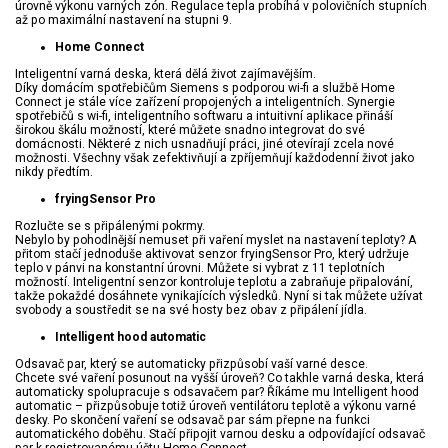
úrovně výkonu varných zón. Regulace tepla probíhá v polovičních stupních
až po maximální nastavení na stupni 9.
Home Connect
Inteligentní varná deska, která dělá život zajímavějším.
Díky domácím spotřebičům Siemens s podporou wi-fi a službě Home
Connect je stále více zařízení propojených a inteligentních. Synergie
spotřebičů s wi-fi, inteligentního softwaru a intuitivní aplikace přináší
širokou škálu možností, které můžete snadno integrovat do své
domácnosti. Některé z nich usnadňují práci, jiné otevírají zcela nové
možnosti. Všechny však zefektivňují a zpříjemňují každodenní život jako
nikdy předtím.
fryingSensor Pro
Rozlučte se s připálenými pokrmy.
Nebylo by pohodlnější nemuset při vaření myslet na nastavení teploty? A
přitom stačí jednoduše aktivovat senzor fryingSensor Pro, který udržuje
teplo v pánvi na konstantní úrovni. Můžete si vybrat z 11 teplotních
možností. Inteligentní senzor kontroluje teplotu a zabraňuje připalování,
takže pokaždé dosáhnete vynikajících výsledků. Nyní si tak můžete užívat
svobody a soustředit se na své hosty bez obav z připálení jídla.
Intelligent hood automatic
Odsavač par, který se automaticky přizpůsobí vaší varné desce.
Chcete své vaření posunout na vyšší úroveň? Co takhle varná deska, která
automaticky spolupracuje s odsavačem par? Říkáme mu Intelligent hood
automatic – přizpůsobuje totiž úroveň ventilátoru teplotě a výkonu varné
desky. Po skončení vaření se odsavač par sám přepne na funkci
automatického doběhu. Stačí připojit varnou desku a odpovídající odsavač