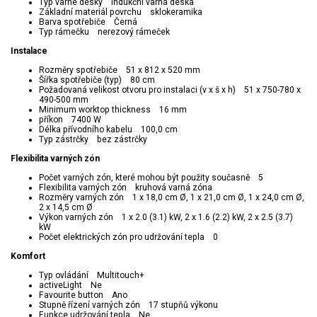
Typ varné desky indukční varná deska
Základní materiál povrchu sklokeramika
Barva spotřebiče Černá
Typ rámečku nerezový rámeček
Instalace
Rozměry spotřebiče 51 x 812 x 520 mm
Šířka spotřebiče (typ) 80 cm
Požadovaná velikost otvoru pro instalaci (v x š x h) 51 x 750-780 x
490-500 mm
Minimum worktop thickness 16 mm
příkon 7400 W
Délka přívodního kabelu 100,0 cm
Typ zástrčky bez zástrčky
Flexibilita varných zón
Počet varných zón, které mohou být použity současně 5
Flexibilita varných zón kruhová varná zóna
Rozměry varných zón 1 x 18,0 cm Ø, 1 x 21,0 cm Ø, 1 x 24,0 cm Ø,
2 x 14,5 cm Ø
Výkon varných zón 1 x 2.0 (3.1) kW, 2 x 1.6 (2.2) kW, 2 x 2.5 (3.7)
kW
Počet elektrických zón pro udržování tepla 0
Komfort
Typ ovládání Multitouch+
activeLight Ne
Favourite button Ano
Stupně řízení varných zón 17 stupňů výkonu
Funkce udržování tepla Ne