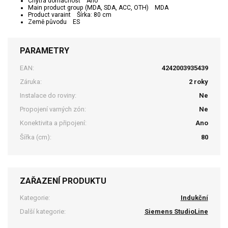
Chytrá domácnost Ano
Main product group (MDA, SDA, ACC, OTH) MDA
Product varaint Šírka: 80 cm
Země původu ES
PARAMETRY
EAN:
4242003935439
Záruka:
2 roky
Instalace do roviny:
Ne
Propojení varných zón:
Ne
Konektivita a připojení:
Ano
Šířka (cm):
80
ZAŘAZENÍ PRODUKTU
Kategorie:
Indukční
Další kategorie:
Siemens StudioLine