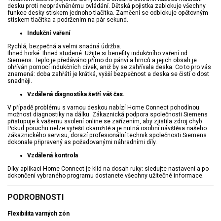
desku proti neoprávněnému ovládání. Dětská pojistka zablokuje všechny
funkce desky stiskem jednoho tlačítka. Zamčení se odblokuje opětovným
stiskem tlačítka a podržením na pár sekund.
Indukční vaření
Rychlá, bezpečná a velmi snadná údržba.
Ihned horké. Ihned studené. Užijte si benefity indukčního vaření od
Siemens. Teplo je předáváno přímo do pánví a hrnců a jejich obsah je
ohříván pomocí indukčních cívek, aniž by se zahřívala deska. Co to pro vás
znamená: doba zahřátí je krátká, vyšší bezpečnost a deska se čistí o dost
snadněji.
Vzdálená diagnostika šetří váš čas.
V případě problému s varnou deskou nabízí Home Connect pohodlnou
možnost diagnostiky na dálku. Zákaznická podpora společnosti Siemens
přistupuje k vašemu svolení online se zařízením, aby zjistila zdroj chyb.
Pokud poruchu nelze vyřešit okamžitě a je nutná osobní návštěva našeho
zákaznického servisu, dorazí profesionální technik společnosti Siemens
dokonale připravený as požadovanými náhradními díly.
Vzdálená kontrola
Díky aplikaci Home Connect je klid na dosah ruky: sledujte nastavení a po
dokončení vybraného programu dostanete všechny užitečné informace.
PODROBNOSTI
Flexibilita varných zón