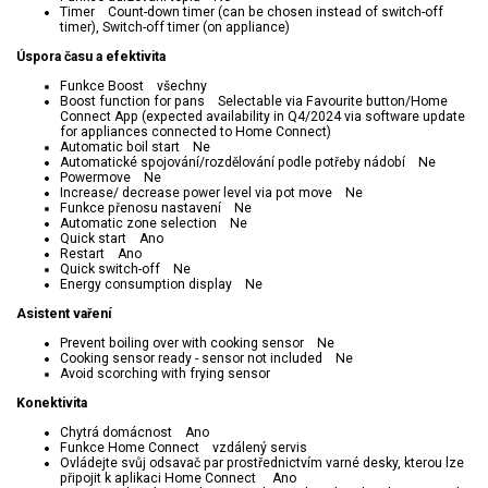
Timer Count-down timer (can be chosen instead of switch-off
timer), Switch-off timer (on appliance)
Úspora času a efektivita
Funkce Boost všechny
Boost function for pans Selectable via Favourite button/Home
Connect App (expected availability in Q4/2024 via software update
for appliances connected to Home Connect)
Automatic boil start Ne
Automatické spojování/rozdělování podle potřeby nádobí Ne
Powermove Ne
Increase/ decrease power level via pot move Ne
Funkce přenosu nastavení Ne
Automatic zone selection Ne
Quick start Ano
Restart Ano
Quick switch-off Ne
Energy consumption display Ne
Asistent vaření
Prevent boiling over with cooking sensor Ne
Cooking sensor ready - sensor not included Ne
Avoid scorching with frying sensor
Konektivita
Chytrá domácnost Ano
Funkce Home Connect vzdálený servis
Ovládejte svůj odsavač par prostřednictvím varné desky, kterou lze
připojit k aplikaci Home Connect Ano