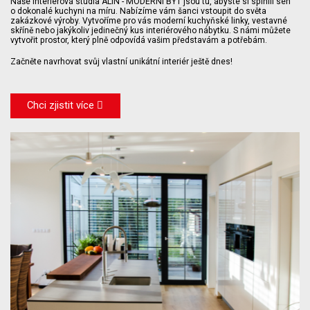
Naše interiérová studia ALIN - MODERNÍ BYT jsou tu, abyste si splnili sen
o dokonalé kuchyni na míru. Nabízíme vám šanci vstoupit do světa
zakázkové výroby. Vytvoříme pro vás moderní kuchyňské linky, vestavné
skříně nebo jakýkoliv jedinečný kus interiérového nábytku. S námi můžete
vytvořit prostor, který plně odpovídá vašim představám a potřebám.
Začněte navrhovat svůj vlastní unikátní interiér ještě dnes!
Chci zjistit více