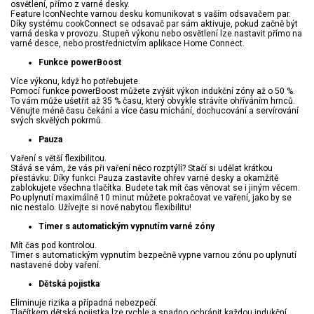
osvětlení, přímo z varné desky.
Feature IconNechte varnou desku komunikovat s vaším odsavačem par.
Díky systému cookConnect se odsavač par sám aktivuje, pokud začně být
varná deska v provozu. Stupeň výkonu nebo osvětlení lze nastavit přímo na
varné desce, nebo prostřednictvím aplikace Home Connect.
Funkce powerBoost
Více výkonu, když ho potřebujete.
Pomocí funkce powerBoost můžete zvýšit výkon indukční zóny až o 50 %.
To vám může ušetřit až 35 % času, který obvykle strávíte ohříváním hrnců.
Věnujte méně času čekání a více času míchání, dochucování a servírování
svých skvělých pokrmů.
Pauza
Vaření s větší flexibilitou.
Stává se vám, že vás při vaření něco rozptýlí? Stačí si udělat krátkou
přestávku: Díky funkci Pauza zastavíte ohřev varné desky a okamžitě
zablokujete všechna tlačítka. Budete tak mít čas věnovat se i jiným věcem.
Po uplynutí maximálně 10 minut můžete pokračovat ve vaření, jako by se
nic nestalo. Užívejte si nově nabytou flexibilitu!
Timer s automatickým vypnutím varné zóny
Mít čas pod kontrolou.
Timer s automatickým vypnutím bezpečně vypne varnou zónu po uplynutí
nastavené doby vaření.
Dětská pojistka
Eliminuje rizika a případná nebezpečí.
Tlačítkem dětská pojistka lze rychle a snadno ochránit každou indukční