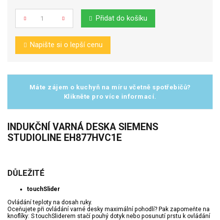
Přidat do košíku
Počet
Napište si o lepší cenu
Máte zájem o kuchyň na míru včetně spotřebičů?
Klikněte pro více informací.
INDUKČNÍ VARNÁ DESKA SIEMENS
STUDIOLINE EH877HVC1E
DŮLEŽITÉ
touchSlider
Ovládání teploty na dosah ruky.
Oceňujete při ovládání varné desky maximální pohodlí? Pak zapomeňte na
knoflíky: S touchSliderem stačí pouhý dotyk nebo posunutí prstu k ovládání