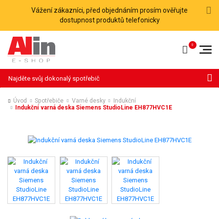
Vážení zákazníci, před objednáním prosím ověřujte
dostupnost produktů telefonicky
Hledat
Úvod
Spotřebiče
Varné desky
Indukční
Indukční varná deska Siemens StudioLine EH877HVC1E