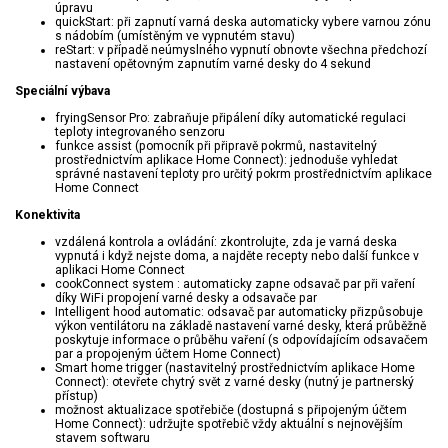
úpravu
quickStart: při zapnutí varná deska automaticky vybere varnou zónu
s nádobím (umístěným ve vypnutém stavu)
reStart: v případě neúmyslného vypnutí obnovte všechna předchozí
nastavení opětovným zapnutím varné desky do 4 sekund
Speciální výbava
fryingSensor Pro: zabraňuje připálení díky automatické regulaci
teploty integrovaného senzoru
funkce assist (pomocník při připravě pokrmů, nastavitelný
prostřednictvím aplikace Home Connect): jednoduše vyhledat
správné nastavení teploty pro určitý pokrm prostřednictvím aplikace
Home Connect
Konektivita
vzdálená kontrola a ovládání: zkontrolujte, zda je varná deska
vypnutá i když nejste doma, a najděte recepty nebo další funkce v
aplikaci Home Connect
cookConnect system : automaticky zapne odsavač par při vaření
díky WiFi propojení varné desky a odsavače par
Intelligent hood automatic: odsavač par automaticky přizpůsobuje
výkon ventilátoru na základě nastavení varné desky, která průběžně
poskytuje informace o průběhu vaření (s odpovídajícím odsavačem
par a propojeným účtem Home Connect)
Smart home trigger (nastavitelný prostřednictvím aplikace Home
Connect): otevřete chytrý svět z varné desky (nutný je partnerský
přístup)
možnost aktualizace spotřebiče (dostupná s připojeným účtem
Home Connect): udržujte spotřebič vždy aktuální s nejnovějším
stavem softwaru