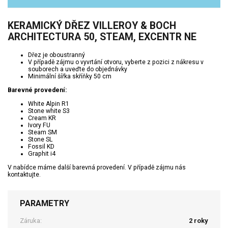
KERAMICKÝ DŘEZ VILLEROY & BOCH
ARCHITECTURA 50, STEAM, EXCENTR NE
Dřez je oboustranný
V případě zájmu o vyvrtání otvoru, vyberte z pozici z nákresu v
souborech a uveďte do objednávky
Minimální šířka skříňky 50 cm
Barevné provedení:
White Alpin R1
Stone white S3
Cream KR
Ivory FU
Steam SM
Stone SL
Fossil KD
Graphit i4
V nabídce máme další barevná provedení. V případě zájmu nás
kontaktujte.
PARAMETRY
Záruka:
2 roky