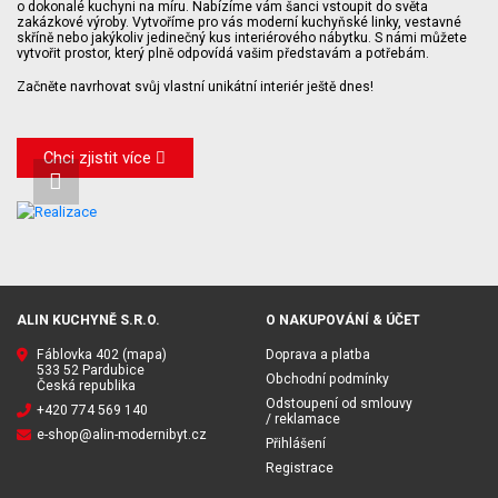
o dokonalé kuchyni na míru. Nabízíme vám šanci vstoupit do světa
zakázkové výroby. Vytvoříme pro vás moderní kuchyňské linky, vestavné
skříně nebo jakýkoliv jedinečný kus interiérového nábytku. S námi můžete
vytvořit prostor, který plně odpovídá vašim představám a potřebám.
Začněte navrhovat svůj vlastní unikátní interiér ještě dnes!
Chci zjistit více
ALIN KUCHYNĚ S.R.O.
O NAKUPOVÁNÍ & ÚČET
Fáblovka 402
(mapa)
Doprava a platba
533 52 Pardubice
Obchodní podmínky
Česká republika
Odstoupení od smlouvy
+420 774 569 140
/ reklamace
e-shop@alin-modernibyt.cz
Přihlášení
Registrace