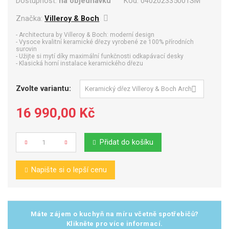
Dostupnost:
na objednávku
Kód:
040202335001SM
Značka:
Villeroy & Boch
- Architectura by Villeroy & Boch: moderní design
- Vysoce kvalitní keramické dřezy vyrobené ze 100% přírodních
surovin
- Užijte si mytí díky maximální funkčnosti odkapávací desky
- Klasická horní instalace keramického dřezu
Zvolte variantu:
16 990,00 Kč
Přidat do košíku
Počet
Napište si o lepší cenu
Máte zájem o kuchyň na míru včetně spotřebičů?
Klikněte pro více informací.