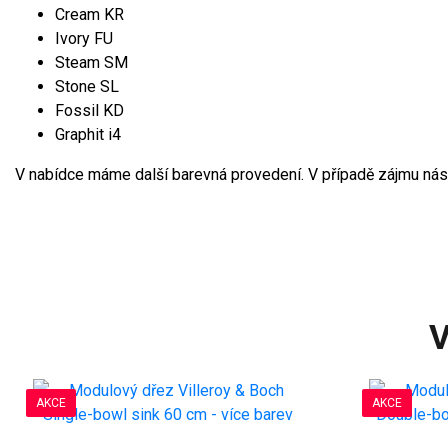
Cream KR
Ivory FU
Steam SM
Stone SL
Fossil KD
Graphit i4
V nabídce máme další barevná provedení. V případě zájmu nás
V
AKCE
AKCE