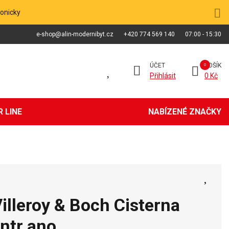
fonicky
e-shop@alin-modernibyt.cz
+420 774 569 140
07:00 - 15:30
ÚČET
KOŠÍK
Přihlásit
0 Kč
 LINE
NABÍZENÉ ZNAČKY
illeroy & Boch Cisterna
entr ano