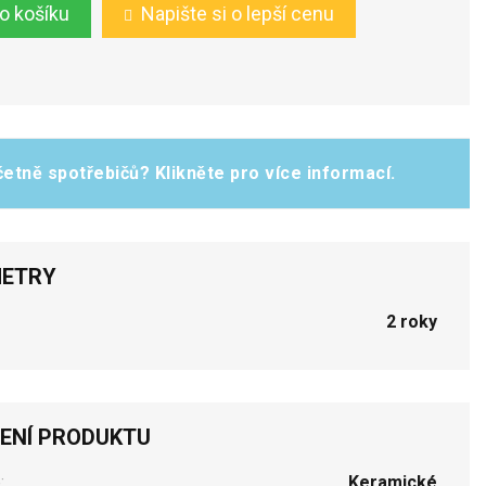
do košíku
Napište si o lepší cenu
etně spotřebičů? Klikněte pro více informací.
ETRY
2 roky
ENÍ PRODUKTU
:
Keramické