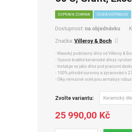
DOPRAVA ZDARMA
ČESKÁ DISTRIBUCE
Dostupnost:
na objednávku
K
Značka:
Villeroy & Boch
- Klasický podstavný dřez od Villeroy &
- Vysoce kvalitní keramické dřezy vyrobe
- Instaluje se jako dřez pod pracovní desk
- 100% přírodní suroviny a zpracování s 2
- Díky nerezové oceli jsou armatury robust
Zvolte variantu:
25 990,00 Kč