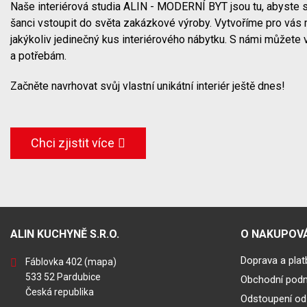
Naše interiérová studia ALIN - MODERNÍ BYT jsou tu, abyste s
šanci vstoupit do světa zakázkové výroby. Vytvoříme pro vás 
jakýkoliv jedinečný kus interiérového nábytku. S námi můžete 
a potřebám.
Začněte navrhovat svůj vlastní unikátní interiér ještě dnes!
Chci zjistit více
ALIN KUCHYNĚ S.R.O.
O NAKUPOVÁ
Doprava a plat
Fáblovka 402
(mapa)
533 52 Pardubice
Obchodní pod
Česká republika
Odstoupení od