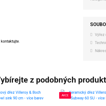
SOUBO
Výřez 
 kontaktujte.
Techni
Nákres
ybírejte z podobných produk
AKCE