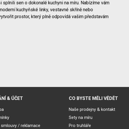
i splnili sen o dokonalé kuchyni na míru. Nabízíme vám
moderní kuchyňské linky, vestavné skříně nebo
vytvořit prostor, který plně odpovídá vašim představám
NÍ & ÚČET
CO BYSTE MĚLI VĚDĚT
ba
Naše prodejny & kontakt
mínky
Sety na míru
 smlouvy / reklamace
Pro truhláře