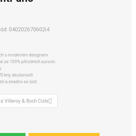
ód:
040202670602i4
 Boch s moderním designem
né ze 100% přírodních surovin
u
70 lety zkušeností
ní a snadno se čistí