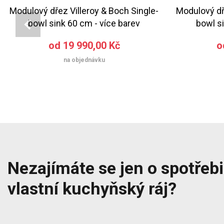
Modulový dřez Villeroy & Boch Single-
Modulový dř
bowl sink 60 cm - více barev
bowl si
od 19 990,00 Kč
o
na objednávku
Nezajímáte se jen o spotřebič
vlastní kuchyňský ráj?