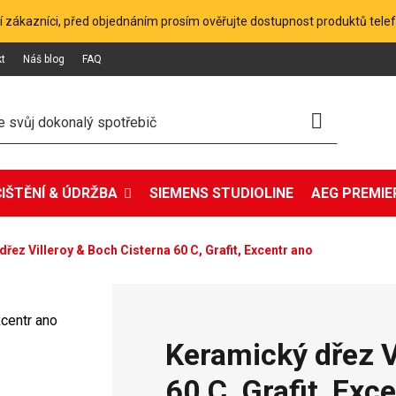
 zákazníci, před objednáním prosím ověřujte dostupnost produktů tele
kt
Náš blog
FAQ
ČIŠTĚNÍ & ÚDRŽBA
SIEMENS STUDIOLINE
AEG PREMIER
řez Villeroy & Boch Cisterna 60 C, Grafit, Excentr ano
Keramický dřez V
60 C, Grafit, Exc