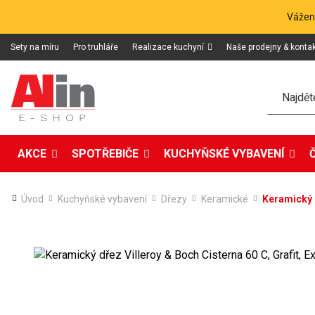
Vážení
Sety na míru
Pro truhláře
Realizace kuchyní
Naše prodejny & konta
Hledat
AKCE
SPOTŘEBIČE
KUCHYŇSKÉ VYBAVENÍ
Úvod
Kuchyňské vybavení
Dřezy
Keramické
Keramický d