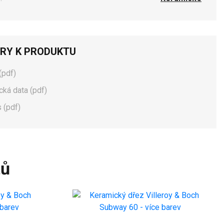
RY K PRODUKTU
(pdf)
cká data (pdf)
 (pdf)
tů