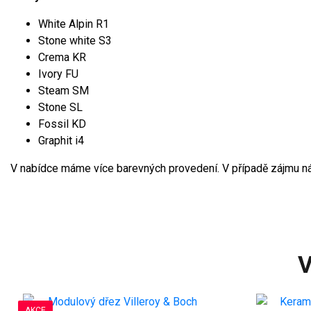
White Alpin R1
Stone white S3
Crema KR
Ivory FU
Steam SM
Stone SL
Fossil KD
Graphit i4
V nabídce máme více barevných provedení. V případě zájmu ná
V
AKCE