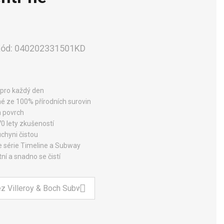
ód:
040202331501KD
 pro každý den
né ze 100% přírodních surovin
a povrch
70 lety zkušeností
uchyni čistou
e série Timeline a Subway
ní a snadno se čistí