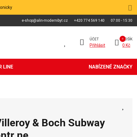
fonicky
e-shop@alin-modernibyt.cz
+420 774 569 140
07:00 - 15:30
ÚČET
KOŠÍK
Přihlásit
0 Kč
 LINE
NABÍZENÉ ZNAČKY
Villeroy & Boch Subway
entr ne