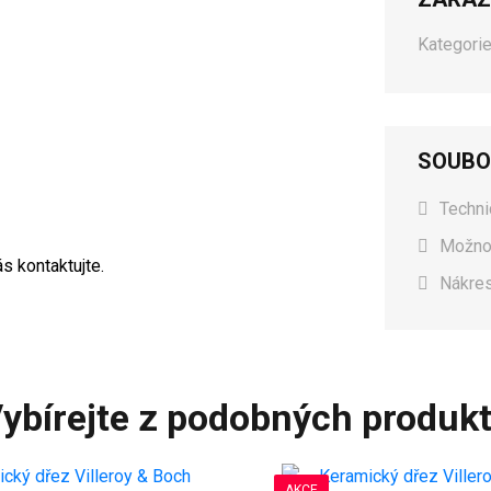
Kategorie
SOUBO
Techni
Možnos
s kontaktujte.
Nákres
ybírejte z podobných produk
AKCE