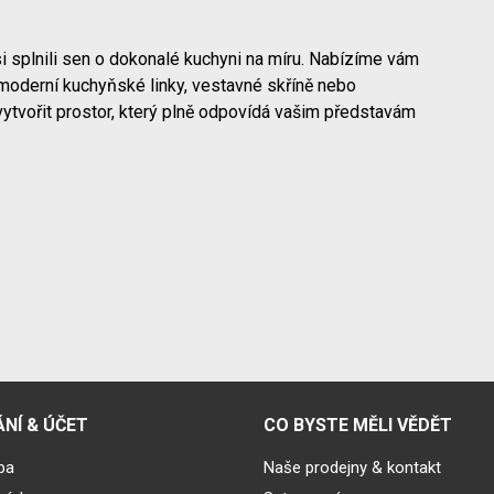
i splnili sen o dokonalé kuchyni na míru. Nabízíme vám
moderní kuchyňské linky, vestavné skříně nebo
vytvořit prostor, který plně odpovídá vašim představám
NÍ & ÚČET
CO BYSTE MĚLI VĚDĚT
ba
Naše prodejny & kontakt