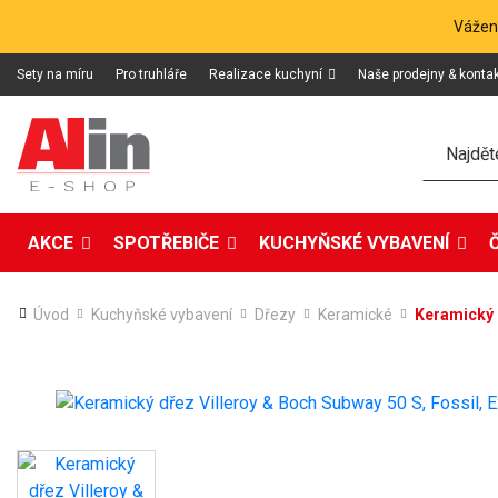
Vážení
Sety na míru
Pro truhláře
Realizace kuchyní
Naše prodejny & konta
Hledat
AKCE
SPOTŘEBIČE
KUCHYŇSKÉ VYBAVENÍ
Úvod
Kuchyňské vybavení
Dřezy
Keramické
Keramický d