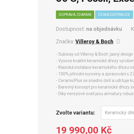
DOPRAVA ZDARMA
ČESKÁ DISTRIBUCE
Dostupnost:
na objednávku
K
Značka:
Villeroy & Boch
- Subway od Villeroy & Boch: jasný design
- Vysoce kvalitní keramické dřezy vyrobe
- Klasická instalace keramického dřezu n
- 100% přírodní suroviny a zpracování s 2
- CeramicPlus se snadno čistí a udržuje k
- Barevný koncept pro keramické dřezy z
- Díky nerezové oceli jsou armatury robust
Zvolte variantu:
19 990,00 Kč