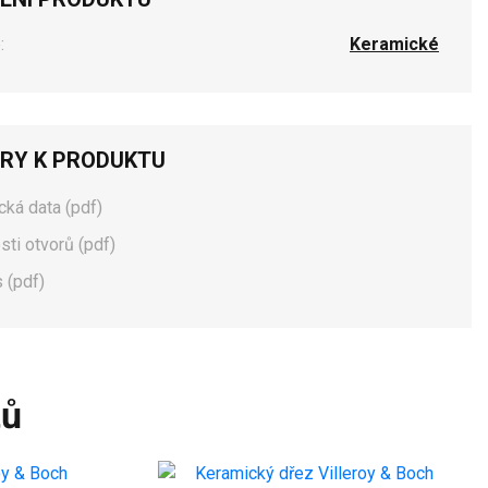
:
Keramické
RY K PRODUKTU
cká data (pdf)
ti otvorů (pdf)
 (pdf)
tů