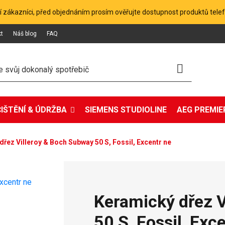
 zákazníci, před objednáním prosím ověřujte dostupnost produktů tele
kt
Náš blog
FAQ
ČIŠTĚNÍ & ÚDRŽBA
SIEMENS STUDIOLINE
AEG PREMIER
řez Villeroy & Boch Subway 50 S, Fossil, Excentr ne
Keramický dřez 
50 S, Fossil, Exc