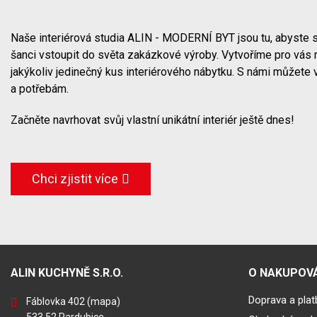
Naše interiérová studia ALIN - MODERNÍ BYT jsou tu, abyste s
šanci vstoupit do světa zakázkové výroby. Vytvoříme pro vás 
jakýkoliv jedinečný kus interiérového nábytku. S námi můžete 
a potřebám.
Začněte navrhovat svůj vlastní unikátní interiér ještě dnes!
Chci zjistit více
ALIN KUCHYNĚ S.R.O.
O NAKUPOVÁ
Doprava a plat
Fáblovka 402
(mapa)
533 52 Pardubice