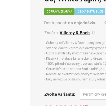
DOPRAVA ZDARMA
ČESKÁ DISTRIBUCE
Dostupnost:
na objednávku
K
Značka:
Villeroy & Boch
- Subway od Villeroy & Boch: jasný design
- Vysoce kvalitní keramické dřezy vyrobe
- Užijte si mytí díky maximální funkčnost
- Klasická instalace keramického dřezu
- 100% přírodní suroviny a zpracování s 2
- CeramicPlus se snadno čistí a udržuje k
- Nechte se okouzlit designovým světem V
- Díky nerezové oceli jsou armatury robust
Zvolte variantu: