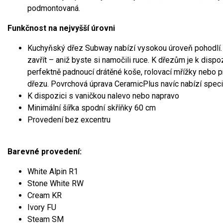
podmontovaná.
Funkčnost na nejvyšší úrovni
Kuchyňský dřez Subway nabízí vysokou úroveň pohodlí. 
zavřít – aniž byste si namočili ruce. K dřezům je k dispo
perfektně padnoucí drátěné koše, rolovací mřížky nebo p
dřezu. Povrchová úprava CeramicPlus navíc nabízí speciá
K dispozici s vaničkou nalevo nebo napravo
Minimální šířka spodní skříňky 60 cm
Provedení bez excentru
Barevné provedení:
White Alpin R1
Stone White RW
Cream KR
Ivory FU
Steam SM