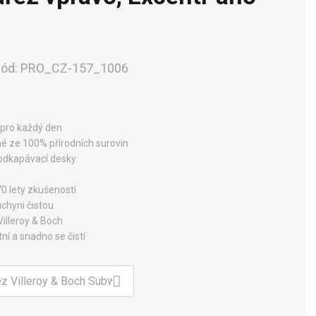
ód:
PRO_CZ-157_1006
 pro každý den
né ze 100% přírodních surovin
i odkapávací desky
70 lety zkušeností
uchyni čistou
illeroy & Boch
ní a snadno se čistí