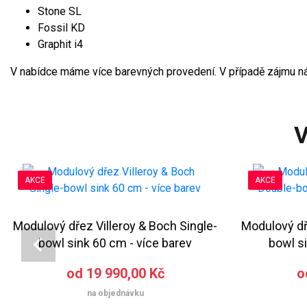
Stone SL
Fossil KD
Graphit i4
V nabídce máme více barevných provedení. V případě zájmu ná
V
AKCE
AKCE
Modulový dřez Villeroy & Boch Single-
Modulový dř
bowl sink 60 cm - více barev
bowl si
od 19 990,00 Kč
o
na objednávku