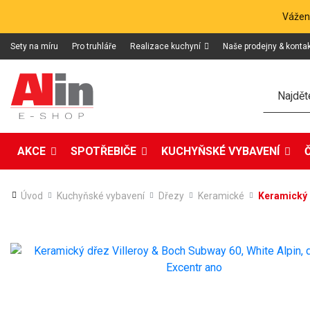
Vážení
Sety na míru
Pro truhláře
Realizace kuchyní
Naše prodejny & konta
Hledat
AKCE
SPOTŘEBIČE
KUCHYŇSKÉ VYBAVENÍ
Úvod
Kuchyňské vybavení
Dřezy
Keramické
Keramický d