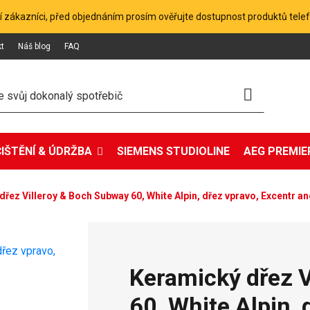
 zákazníci, před objednáním prosím ověřujte dostupnost produktů tele
kt
Náš blog
FAQ
ČIŠTĚNÍ & ÚDRŽBA
SIEMENS STUDIOLINE
AEG PREMIER
řez Villeroy & Boch Subway 60, White Alpin, dřez vpravo, Excentr a
Keramický dřez 
60, White Alpin, 