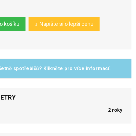
do košíku
Napište si o lepší cenu
etně spotřebičů? Klikněte pro více informací.
ETRY
2 roky