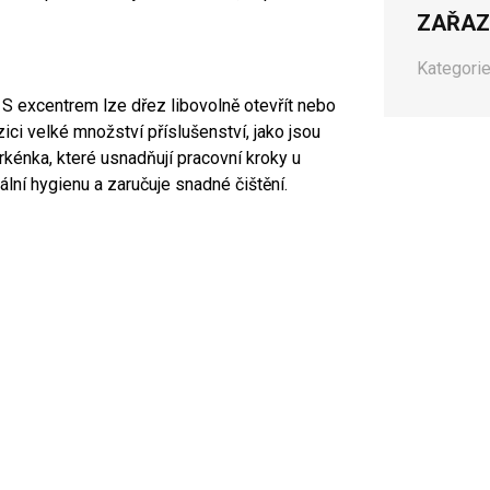
ZAŘAZ
Kategorie
S excentrem lze dřez libovolně otevřít nebo
zici velké množství příslušenství, jako jsou
rkénka, které usnadňují pracovní kroky u
lní hygienu a zaručuje snadné čištění.