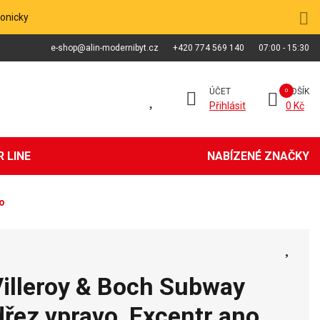
fonicky
e-shop@alin-modernibyt.cz
+420 774 569 140
07:00 - 15:30
ÚČET
KOŠÍK
Přihlásit
0 Kč
 LINE
NABÍZENÉ ZNAČKY
no
Villeroy & Boch Subway
dřez vpravo, Excentr ano