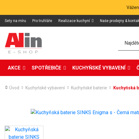
Vážení
Sety na míru
Pro truhláře
Realizace kuchyní
Naše prodejny & konta
Hledat
AKCE
SPOTŘEBIČE
KUCHYŇSKÉ VYBAVENÍ
Úvod
Kuchyňské vybavení
Kuchyňské baterie
Kuchyňská b