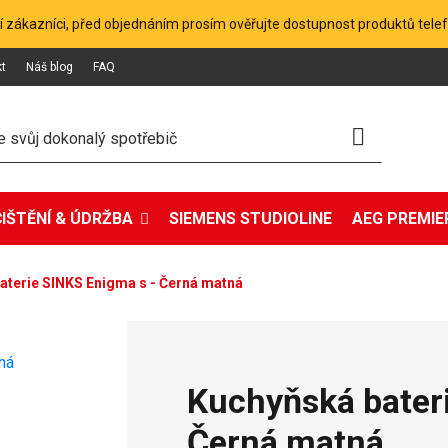
 zákazníci, před objednáním prosím ověřujte dostupnost produktů tele
kt
Náš blog
FAQ
ČIŠTĚNÍ & ÚDRŽBA
SIEMENS STUDIOLINE
AEG PREMIER
aterie SINKS Enigma s - Černá matná
Kuchyňská bater
Černá matná