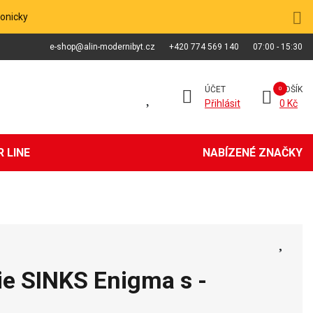
fonicky
e-shop@alin-modernibyt.cz
+420 774 569 140
07:00 - 15:30
ÚČET
KOŠÍK
Přihlásit
0 Kč
 LINE
NABÍZENÉ ZNAČKY
ie SINKS Enigma s -