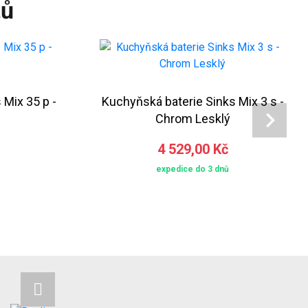
tů
 Mix 35 p -
Kuchyňská baterie Sinks Mix 3 s -
Chrom Lesklý
4 529,00 Kč
expedice do 3 dnů