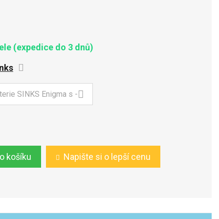
le (expedice do 3 dnů)
nks
do košíku
Napište si o lepší cenu