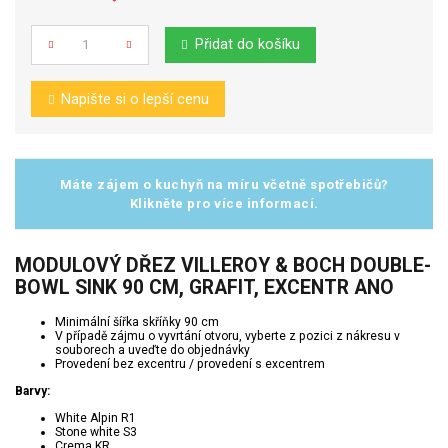
Přidat do košíku
Počet
Napište si o lepší cenu
Máte zájem o kuchyň na míru včetně spotřebičů?
Klikněte pro více informací.
MODULOVÝ DŘEZ VILLEROY & BOCH DOUBLE-
BOWL SINK 90 CM, GRAFIT, EXCENTR ANO
Minimální šířka skříňky 90 cm
V případě zájmu o vyvrtání otvoru, vyberte z pozici z nákresu v
souborech a uveďte do objednávky
Provedení bez excentru / provedení s excentrem
Barvy:
White Alpin R1
Stone white S3
Crema KR