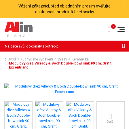
Vážení zákazníci, před objednáním prosím ověřujte
dostupnost produktů telefonicky
Hledat
Úvod
Kuchyňské vybavení
Dřezy
Keramické
Modulový dřez Villeroy & Boch Double-bowl sink 90 cm, Grafit,
Excentr ano
Další