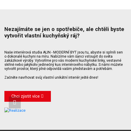
Nezajímáte se jen o spotřebiče, ale chtěli byste
vytvořit vlastní kuchyňský ráj?
Naše interiérová studia ALIN - MODERNÍ BYT jsou tu, abyste si splnili sen
o dokonalé kuchyni na míru. Nabízíme vám šanci vstoupit do světa
zakázkové výroby. Vytvoříme pro vás moderní kuchyňské linky, vestavné
skříně nebo jakýkoliv jedinečný kus interiérového nábytku. S námi můžete
vytvořit prostor, který plně odpovídá vašim představám a potřebám.
Začněte navrhovat svůj vlastní unikátní interiér ještě dnes!
Chci zjistit více