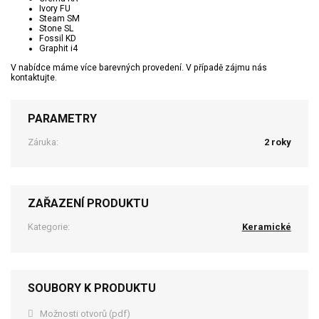
Ivory FU
Steam SM
Stone SL
Fossil KD
Graphit i4
V nabídce máme více barevných provedení. V případě zájmu nás
kontaktujte.
PARAMETRY
Záruka:
2 roky
ZAŘAZENÍ PRODUKTU
Kategorie:
Keramické
SOUBORY K PRODUKTU
Možnosti otvorů (pdf)