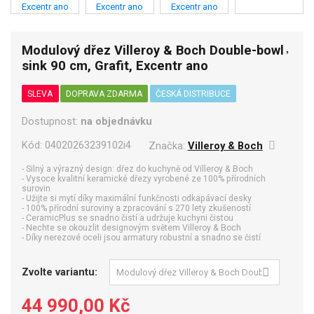
Modulový dřez Villeroy & Boch Double-bowl
sink 90 cm, Grafit, Excentr ano
SLEVA
DOPRAVA ZDARMA
ČESKÁ DISTRIBUCE
Dostupnost:
na objednávku
Kód:
04020263239102i4
Značka:
Villeroy & Boch
- Silný a výrazný design: dřez do kuchyně od Villeroy & Boch
- Vysoce kvalitní keramické dřezy vyrobené ze 100% přírodních
surovin
- Užijte si mytí díky maximální funkčnosti odkapávací desky
- 100% přírodní suroviny a zpracování s 270 lety zkušeností
- CeramicPlus se snadno čistí a udržuje kuchyni čistou
- Nechte se okouzlit designovým světem Villeroy & Boch
- Díky nerezové oceli jsou armatury robustní a snadno se čistí
Zvolte variantu:
44 990,00 Kč