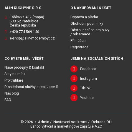
ALIN KUCHYNĚ S.R.O.
O NAKUPOVÁNÍ & ÚČET
Fáblovka 402
(mapa)
Doprava a platba
533 52 Pardubice
Obchodní podmínky
Česká republika
Odstoupení od smlouvy
+420 774 569 140
/ reklamace
e-shop@alin-modernibyt.cz
Přihlášení
Registrace
CO BYSTE MĚLI VĚDĚT
JSME NA SOCIÁLNÍCH SÍTÍCH
Naše prodejny & kontakt
Facebook
Sety na míru
Instagram
Pro truhláře
Prohlédnout služby a realizace
TikTok
Náš blog
Youtube
FAQ
Admin
Nastavení soukromí
Ochrana OÚ
© 2026
/
/
/
AZC
Eshop vytvořil a marketingově zajišťuje