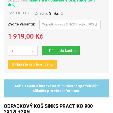
Dostupnost:
skladem u dodavatele (expedice do 3
dnů)
Kód:
EK9115
Značka:
Sinks
Zvolte variantu:
1 919,00 Kč
Přidat do košíku
Počet
Napište si o lepší cenu
Máte zájem o kuchyň na míru včetně spotřebičů?
Klikněte pro více informací.
ODPADKOVÝ KOŠ SINKS PRACTIKO 900
2X12L+2X5L