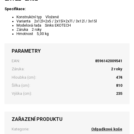
Specifikace:
Konstrukční typ Vložené
Varianta 2x12l+2x5 / 2x15l+2x7l / 3x12l / 3x15l
Modelová řada Sinks EKOTECH
Záruka 2 roky
Hmotnost 5,00 kg
PARAMETRY
EAN:
8596142009541
Záruka:
2 roky
Hloubka (cm):
474
Šířka (cm):
810
Výška (cm):
235
ZAŘAZENÍ PRODUKTU
Kategorie:
Odpadkové koše