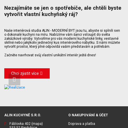
Nezajímáte se jen o spotřebiče, ale chtěli byste
vytvořit vlastní kuchyňský ráj?
Naše interiérová studia ALIN - MODERNÍ BYT jsou tu, abyste si splnili sen
o dokonalé kuchyni na míru. Nabízíme vám šanci vstoupit do světa
zakázkové výroby. Vytvoříme pro vás moderní kuchyňské linky, vestavné
skříně nebo jakýkoliv jedinečný kus interiérového nábytku. S námi můžete
vytvořit prostor, který plně odpovídá vašim představám a potřebám.
Začněte navrhovat svůj vlastní unikátní interiér ještě dnes!
Chci zjistit více
ALIN KUCHYNĚ S.R.O.
O NAKUPOVÁNÍ & ÚČET
Fáblovka 402
(mapa)
Doprava a platba
533 52 Pardubice