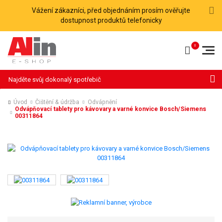
Vážení zákazníci, před objednáním prosím ověřujte
dostupnost produktů telefonicky
Hledat
Úvod
Čištění & údržba
Odvápnění
Odvápňovací tablety pro kávovary a varné konvice Bosch/Siemens
00311864