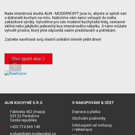
Naše interiérová studia ALIN - MODERNÍ BYT jsou tu, abyste si splnili sen
o dokonalé kuchyni na míru. Nabízíme vám šanci vstoupit do světa
zakázkové výroby. Vytvoříme pro vás moderní kuchyňské linky, vestavné
skříně nebo jakýkoliv jedinečný kus interiérového nábytku. S námi můžete
vytvořit prostor, který plně odpovídá vašim představám a potřebám.
Začněte navrhovat svůj vlastní unikátní interiér ještě dnes!
Chci zjistit více
ALIN KUCHYNĚ S.R.O.
O NAKUPOVÁNÍ & ÚČET
Fáblovka 402
(mapa)
Doprava a platba
533 52 Pardubice
Obchodní podmínky
Česká republika
Odstoupení od smlouvy
+420 774 569 140
/ reklamace
e-shop@alin-modernibyt.cz