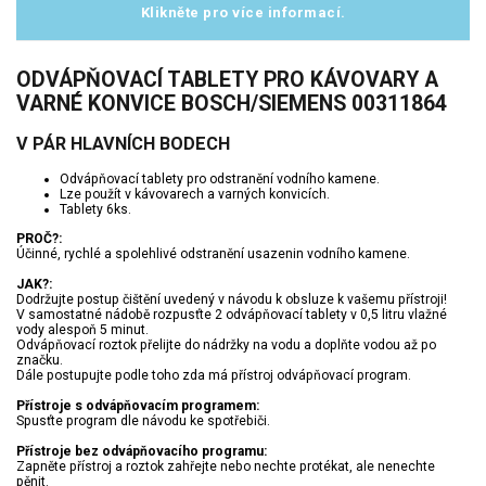
Klikněte pro více informací.
ODVÁPŇOVACÍ TABLETY PRO KÁVOVARY A
VARNÉ KONVICE BOSCH/SIEMENS 00311864
V PÁR HLAVNÍCH BODECH
Odvápňovací tablety pro odstranění vodního kamene.
Lze použít v kávovarech a varných konvicích.
Tablety 6ks.
PROČ?:
Účinné, rychlé a spolehlivé odstranění usazenin vodního kamene.
JAK?:
Dodržujte postup čištění uvedený v návodu k obsluze k vašemu přístroji!
V samostatné nádobě rozpusťte 2 odvápňovací tablety v 0,5 litru vlažné
vody alespoň 5 minut.
Odvápňovací roztok přelijte do nádržky na vodu a doplňte vodou až po
značku.
Dále postupujte podle toho zda má přístroj odvápňovací program.
Přístroje s odvápňovacím programem:
Spusťte program dle návodu ke spotřebiči.
Přístroje bez odvápňovacího programu:
Zapněte přístroj a roztok zahřejte nebo nechte protékat, ale nenechte
pěnit.