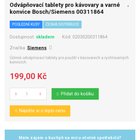
Odvápňovací tablety pro kávovary a varné
konvice Bosch/Siemens 00311864
POSLEDNÍ KUSY
ČESKÁ DISTRIBUCE
Dostupnost:
skladem
Kód:
02030200311864
Značka:
Siemens
Účinné odvápňovací tablety pro použití v kávovarech a rychlovarných
konvicích.
199,00 Kč
Přidat do košíku
Počet
Napište si o lepší cenu
Máte zájem o kuchyň na míru včetně spotřebičů?