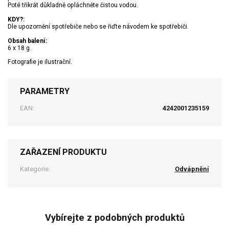
Poté třikrát důkladně opláchněte čistou vodou.
KDY?:
Dle upozornění spotřebiče nebo se řiďte návodem ke spotřebiči.
Obsah balení:
6 x 18 g.
Fotografie je ilustrační.
PARAMETRY
EAN:
4242001235159
ZAŘAZENÍ PRODUKTU
Kategorie:
Odvápnění
Vybírejte z podobných produktů