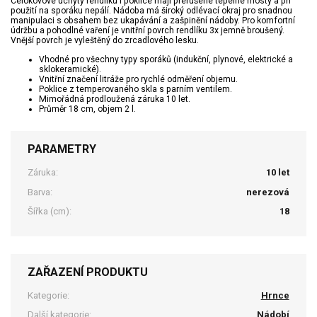
Celokovové úchyty rendlíku i poklice mají přerušené tepelné mosty a při
použití na sporáku nepálí. Nádoba má široký odlévací okraj pro snadnou
manipulaci s obsahem bez ukapávání a zašpinění nádoby. Pro komfortní
údržbu a pohodlné vaření je vnitřní povrch rendlíku 3x jemně broušený.
Vnější povrch je vyleštěný do zrcadlového lesku.
Vhodné pro všechny typy sporáků (indukční, plynové, elektrické a
sklokeramické).
Vnitřní značení litráže pro rychlé odměření objemu.
Poklice z temperovaného skla s parním ventilem.
Mimořádná prodloužená záruka 10 let.
Průměr 18 cm, objem 2 l.
PARAMETRY
Záruka:
10 let
Barva:
nerezová
Šířka (cm):
18
ZAŘAZENÍ PRODUKTU
Kategorie:
Hrnce
Další kategorie:
Nádobí