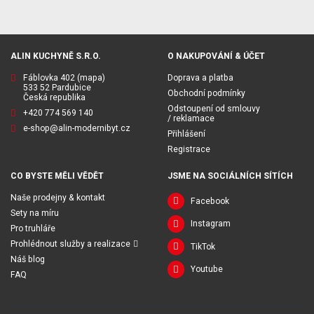
ALIN KUCHYNĚ S.R.O.
O NAKUPOVÁNÍ & ÚČET
Fáblovka 402
(mapa)
Doprava a platba
533 52 Pardubice
Obchodní podmínky
Česká republika
Odstoupení od smlouvy
+420 774 569 140
/ reklamace
e-shop@alin-modernibyt.cz
Přihlášení
Registrace
CO BYSTE MĚLI VĚDĚT
JSME NA SOCIÁLNÍCH SÍTÍCH
Naše prodejny & kontakt
Facebook
Sety na míru
Instagram
Pro truhláře
Prohlédnout služby a realizace
TikTok
Náš blog
Youtube
FAQ