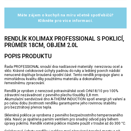
Máte zájem o kuchyň na míru včetně spotřebičů?
Klikněte pro více informací.
RENDLÍK KOLIMAX PROFESSIONAL S POKLICÍ,
PRŮMĚR 18CM, OBJEM 2.0L
POPIS PRODUKTU
Řada PROFESSIONAL snoubí dva nadčasové materiály: nerezovou ocel a
sklo. Krásné celokovové úchyty padnou do ruky a leštěný povrch nádobí
nenuceně doplňuje broušená spodní část. Tento rendlík propojuje glanc a
mimořádnou kvalitu díky použitému materiálu a dokonalému
řemeslnému zpracování.
Rendlík je vyroben z nerezové potravinářské oceli CrNi18/10 pro 100%
zdravotní nezávadnost z pevného plechu tloušťky 0,8 mm.
Akumulační sendvičové dno A-THERM INDUCTION spoří energii při vaření a
po celou dobu životnosti rendlíku garantujeme jeho rovinnou stabilitu
pro bezztrátový přenos tepla.
Skleněná poklice je vyrobena z pevného bezpečnostního temperovaného
skla. Navíc je opatřena parním ventilem pro snadný odvod páry během
úpravy pokrmů. Rendlík včetně poklice můžete použít v troubě až do 300 °C.