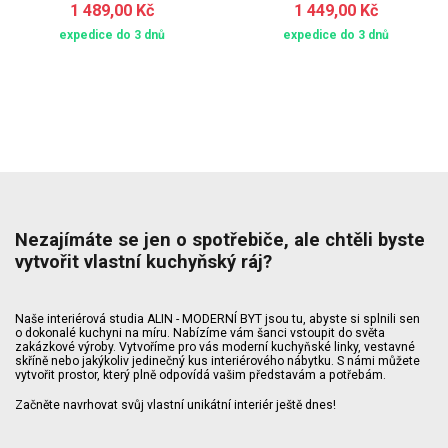
1 489,00 Kč
1 449,00 Kč
expedice do 3 dnů
expedice do 3 dnů
Nezajímáte se jen o spotřebiče, ale chtěli byste
vytvořit vlastní kuchyňský ráj?
Naše interiérová studia ALIN - MODERNÍ BYT jsou tu, abyste si splnili sen
o dokonalé kuchyni na míru. Nabízíme vám šanci vstoupit do světa
zakázkové výroby. Vytvoříme pro vás moderní kuchyňské linky, vestavné
skříně nebo jakýkoliv jedinečný kus interiérového nábytku. S námi můžete
vytvořit prostor, který plně odpovídá vašim představám a potřebám.
Začněte navrhovat svůj vlastní unikátní interiér ještě dnes!