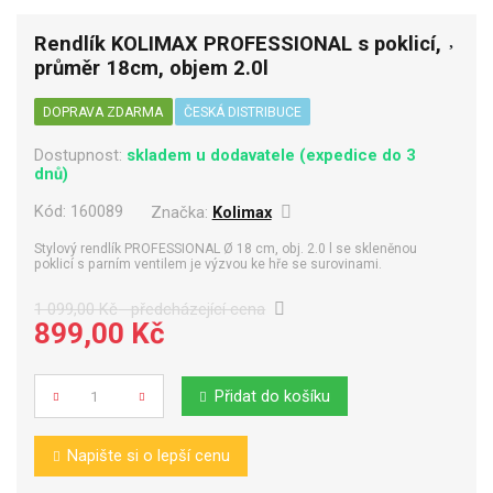
Rendlík KOLIMAX PROFESSIONAL s poklicí,
průměr 18cm, objem 2.0l
DOPRAVA ZDARMA
ČESKÁ DISTRIBUCE
Dostupnost:
skladem u dodavatele (expedice do 3
dnů)
Kód:
160089
Značka:
Kolimax
Stylový rendlík PROFESSIONAL Ø 18 cm, obj. 2.0 l se skleněnou
poklicí s parním ventilem je výzvou ke hře se surovinami.
1 099,00 Kč
předcházející cena
899,00 Kč
Přidat do košíku
Počet
Napište si o lepší cenu