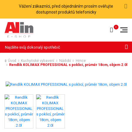
Vážení zákazníci, před objednáním prosím ověřujte
dostupnost produktů telefonicky
Hledat
Úvod
Kuchyňské vybavení
Nádobí
Hrnce
Rendlík KOLIMAX PROFESSIONAL s poklicí, průměr 18cm, objem 2.0l