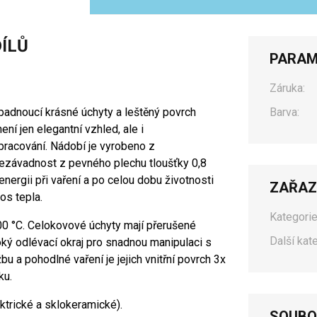
DÍLŮ
PARAM
Záruka:
 padnoucí krásné úchyty a leštěný povrch
Barva:
ní jen elegantní vzhled, ale i
pracování. Nádobí je vyrobeno z
ezávadnost z pevného plechu tloušťky 0,8
gii při vaření a po celou dobu životnosti
ZAŘAZ
nos tepla.
Kategorie
300 °C. Celokovové úchyty mají přerušené
Další kat
oký odlévací okraj pro snadnou manipulaci s
 a pohodlné vaření je jejich vnitřní povrch 3x
ku.
ktrické a sklokeramické).
SOUBO