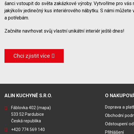
šanci vstoupit do světa zakázkové výroby. Vytvoříme pro vás 
jakýkoliv jedinečný kus interiérového nábytku. S námi můžete 
a potřebám.
Začněte navrhovat svůj vlastní unikátní interiér ještě dnes!
Chci zjistit více
ALIN KUCHYNĚ S.R.O.
O NAKUPOVÁ
Doprava a plat
Fáblovka 402
(mapa)
533 52 Pardubice
Obchodní pod
Česká republika
Odstoupení od
+420 774 569 140
Přihlášení