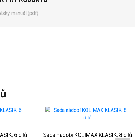
elský manuál (pdf)
tů
SIK, 6 dílů
Sada nádobí KOLIMAX KLASIK, 8 dílů