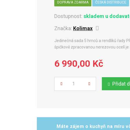
DOPRAVA ZDARMA
ČESKÁ DISTRIBUCE
Dostupnost:
skladem u dodavate
Značka:
Kolimax
Jedinečná sada 5 hrnců a rendlíků řady P
špičkově zpracovanou nerezovou ocelí je r
6 990,00 Kč
Přidat 
Počet
Máte zájem o kuchyň na míru vč