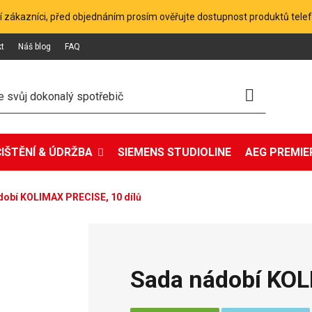
 zákazníci, před objednáním prosím ověřujte dostupnost produktů tele
kt
Náš blog
FAQ
ČIŠTĚNÍ & ÚDRŽBA
SIEMENS STUDIOLINE
AEG PREMIER
dobí KOLIMAX PRECISE, 10 dílů
Sada nádobí KOL