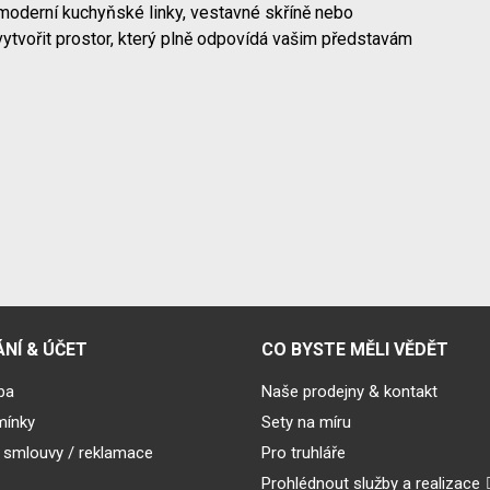
moderní kuchyňské linky, vestavné skříně nebo
vytvořit prostor, který plně odpovídá vašim představám
NÍ & ÚČET
CO BYSTE MĚLI VĚDĚT
ba
Naše prodejny & kontakt
mínky
Sety na míru
 smlouvy / reklamace
Pro truhláře
Prohlédnout služby a realizace