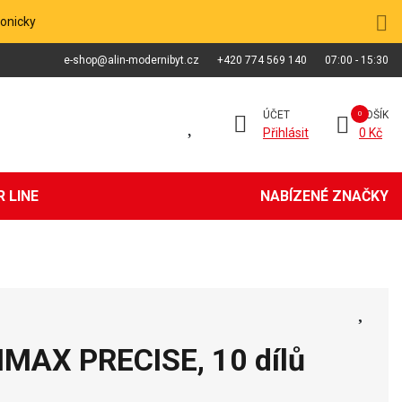
fonicky
e-shop@alin-modernibyt.cz
+420 774 569 140
07:00 - 15:30
ÚČET
KOŠÍK
Přihlásit
0 Kč
 LINE
NABÍZENÉ ZNAČKY
IMAX PRECISE, 10 dílů