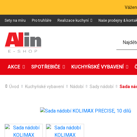
Vážení
Sety na míru
Pro truhláře
Realizace kuchyní
Naše prodejny & konta
Hledat
AKCE
SPOTŘEBIČE
KUCHYŇSKÉ VYBAVENÍ
Úvod
Kuchyňské vybavení
Nádobí
Sady nádobí
Sada ná