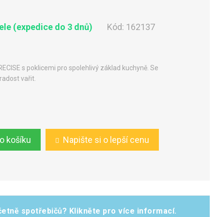
le (expedice do 3 dnů)
Kód:
162137
RECISE s poklicemi pro spolehlivý základ kuchyně. Se
adost vařit.
do košíku
Napište si o lepší cenu
etně spotřebičů? Klikněte pro více informací.