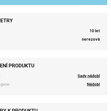
ETRY
10 let
nerezová
ENÍ PRODUKTU
:
Sady nádobí
egorie:
Nádobí
RY K PRODUKTU