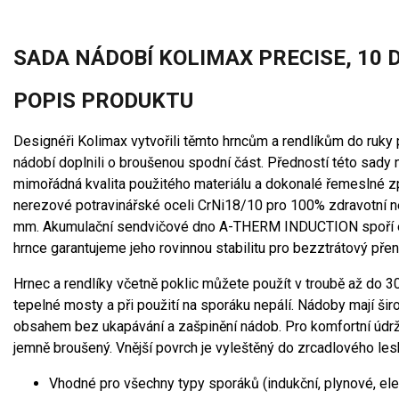
SADA NÁDOBÍ KOLIMAX PRECISE, 10 
POPIS PRODUKTU
Designéři Kolimax vytvořili těmto hrncům a rendlíkům do ruky
nádobí doplnili o broušenou spodní část. Předností této sady ne
mimořádná kvalita použitého materiálu a dokonalé řemeslné z
nerezové potravinářské oceli CrNi18/10 pro 100% zdravotní n
mm. Akumulační sendvičové dno A-THERM INDUCTION spoří ener
hrnce garantujeme jeho rovinnou stabilitu pro bezztrátový pře
Hrnec a rendlíky včetně poklic můžete použít v troubě až do 
tepelné mosty a při použití na sporáku nepálí. Nádoby mají šir
obsahem bez ukapávání a zašpinění nádob. Pro komfortní údržbu
jemně broušený. Vnější povrch je vyleštěný do zrcadlového les
Vhodné pro všechny typy sporáků (indukční, plynové, ele