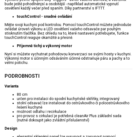
bude ještě pohodlněnjsí a osobitější - například automatické vypnutí
osvětlení každý večer před spaním. Díky partnerství s IFTTT.
touchControl - snadné ovládání
Mějte svoji kuchyni pod kontrolou. Pomocí touchControl můžete jednoduše
ovládat úroveň výkonu a LED osvětlení vašeho odsavače par pouhým
stisknutím tlačítka. Bez ohledu na to, které nastavení potřebujete, funkce
touchControl reaguje okamžitě a přesně.
Příjemně tichý a výkonný motor
Nyní si můžete vychutnat pohodovou konverzaci se svými hosty v kuchyni.
Výkonný motor s účinným odsáváním účinně odstraňuje páru a pachy a to
velmi potichu.
PODROBNOSTI
Varianta
80 cm
určen pro instalaci do spodní kuchyňské skříňky, integrovaný
stolní odsavač lze instalovat do ostrůvkového či poloostrůvkového
řešení kuchyně
možnost odtahu i recirkulace
pro provoz s cirkulací je potřebná cleanAir Plus základní sada
(nutné dokoupit jako zvláštní příslušenství)
Design
elegantní skleněný panel lze vysunout a zasunout pomocí