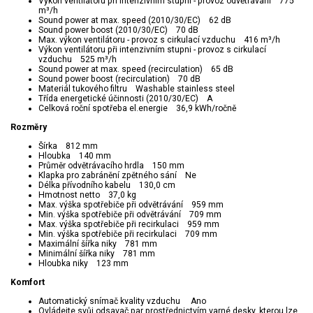
Výkon ventilátoru při intenzivním stupni - provoz odvětrávání 775
m³/h
Sound power at max. speed (2010/30/EC) 62 dB
Sound power boost (2010/30/EC) 70 dB
Max. výkon ventilátoru - provoz s cirkulací vzduchu 416 m³/h
Výkon ventilátoru při intenzivním stupni - provoz s cirkulací
vzduchu 525 m³/h
Sound power at max. speed (recirculation) 65 dB
Sound power boost (recirculation) 70 dB
Materiál tukového filtru Washable stainless steel
Třída energetické účinnosti (2010/30/EC) A
Celková roční spotřeba el.energie 36,9 kWh/ročně
Rozměry
Šírka 812 mm
Hloubka 140 mm
Průměr odvětrávacího hrdla 150 mm
Klapka pro zabránění zpětného sání Ne
Délka přívodního kabelu 130,0 cm
Hmotnost netto 37,0 kg
Max. výška spotřebiče při odvětrávání 959 mm
Min. výška spotřebiče při odvětrávání 709 mm
Max. výška spotřebiče při recirkulaci 959 mm
Min. výška spotřebiče při recirkulaci 709 mm
Maximální šířka niky 781 mm
Minimální šířka niky 781 mm
Hloubka niky 123 mm
Komfort
Automatický snímač kvality vzduchu Ano
Ovládejte svůj odsavač par prostřednictvím varné desky, kterou lze