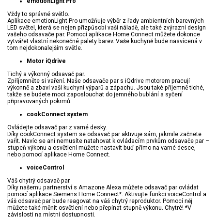
emotionLight Pro
Vždy to správné světlo.
Aplikace emotionLight Pro umožňuje výběr z řady ambientních barevných
LED světel, která se nejen přizpůsobí vaší náladě, ale také zvýrazní design
vašeho odsavače par. Pomocí aplikace Home Connect můžete dokonce
vytvářet vlastní nekonečné palety barev. Vaše kuchyně bude nasvícená v
tom nejdokonalejším světle.
Motor iQdrive
Tichý a výkonný odsavač par.
Zpříjemněte si vaření. Naše odsavače par s iQdrive motorem pracují
výkonně a zbaví vaši kuchyni výparů a zápachu. Jsou také příjemně tiché,
takže se budete moci zaposlouchat do jemného bublání a syčení
připravovaných pokrmů.
cookConnect system
Ovládejte odsavač par z varné desky.
Díky cookConnect system se odsavač par aktivuje sám, jakmile začnete
vařit. Navíc se ani nemusíte natahovat k ovládacím prvkům odsavače par –
stupeň výkonu a osvětlení můžete nastavit buď přímo na varné desce,
nebo pomocí aplikace Home Connect.
voiceControl
Váš chytrý odsavač par.
Díky našemu partnerství s Amazone Alexa můžete odsavač par ovládat
pomocí aplikace Siemens Home Connect*. Aktivujte funkci voiceControl a
váš odsavač par bude reagovat na váš chytrý reproduktor. Pomocí něj
můžete také měnit osvětlení nebo přepínat stupně výkonu. Chytré! *V
závislosti na místní dostupnosti.