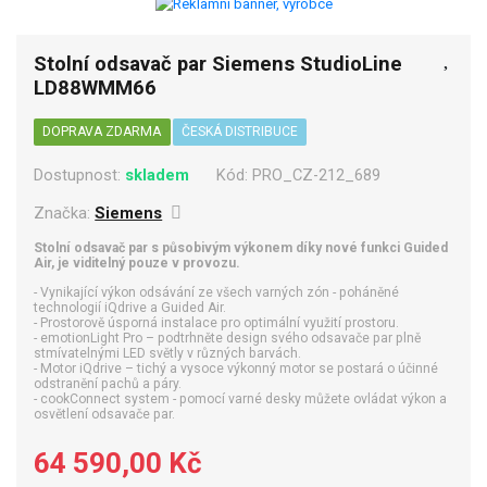
Stolní odsavač par Siemens StudioLine
LD88WMM66
DOPRAVA ZDARMA
ČESKÁ DISTRIBUCE
Dostupnost:
skladem
Kód:
PRO_CZ-212_689
Značka:
Siemens
Stolní odsavač par s působivým výkonem díky nové funkci Guided
Air, je viditelný pouze v provozu.
- Vynikající výkon odsávání ze všech varných zón - poháněné
technologií iQdrive a Guided Air.
- Prostorově úsporná instalace pro optimální využití prostoru.
- emotionLight Pro – podtrhněte design svého odsavače par plně
stmívatelnými LED světly v různých barvách.
- Motor iQdrive – tichý a vysoce výkonný motor se postará o účinné
odstranění pachů a páry.
- cookConnect system - pomocí varné desky můžete ovládat výkon a
osvětlení odsavače par.
64 590,00 Kč