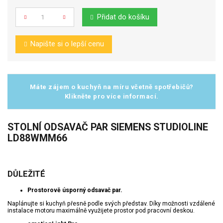
Přidat do košíku
Počet
Napište si o lepší cenu
Máte zájem o kuchyň na míru včetně spotřebičů?
Klikněte pro více informací.
STOLNÍ ODSAVAČ PAR SIEMENS STUDIOLINE
LD88WMM66
DŮLEŽITÉ
Prostorově úsporný odsavač par.
Naplánujte si kuchyň přesně podle svých představ. Díky možnosti vzdálené
instalace motoru maximálně využijete prostor pod pracovní deskou.