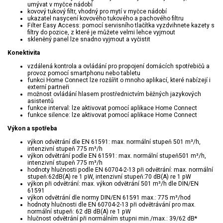
umývat v myčce nádobí
kovový tukový filtr, vhodný pro mytí v myčce nádobí
ukazatel nasycení kovového tukového a pachového filtru
Filter Easy Access: pomocí servisního tlačítka vyzdvihnete kazety s
filtry do pozice, z které je můžete velmi lehce vyjmout
skleněný panel lze snadno vyjmout a vyčistit
Konektivita
vzdálená kontrola a ovládání pro propojení domácích spotřebičů a
provoz pomocí smartphonu nebo tabletu
funkci Home Connect lze rozšířit o mnoho aplikací, které nabízejí i
externí partneři
možnost ovládání hlasem prostřednictvím běžných jazykových
asistentů
funkce interval: lze aktivovat pomocí aplikace Home Connect
funkce silence: lze aktivovat pomocí aplikace Home Connect
Výkon a spotřeba
výkon odvětrání dle EN 61591: max. normální stupeň 501 m³/h,
intenzivní stupeň 775 m³/h
výkon odvětrání podle EN 61591: max. normální stupeň501 m³/h,
intenzivní stupeň 775 m³/h
hodnoty hlučnosti podle EN 60704-2-13 při odvětrání: max. normální
stupeň:62dB(A) re 1 pW, intenzivní stupeň:70 dB(A) re 1 pW
výkon při odvětrání: max. výkon odvětrání 501 m³/h dle DIN/EN
61591
výkon odvětrání dle normy DIN/EN 61591 max.: 775 m³/hod
hodnoty hlučnosti dle EN 60704-2-13 při odvětrávání pro max.
normální stupeň: 62 dB dB(A) re 1 pW
hlučnost odvětrání při normálním stupni min./max.: 39/62 dB*