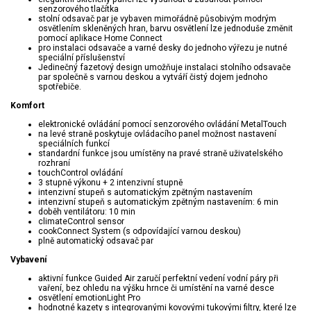
senzorového tlačítka
stolní odsavač par je vybaven mimořádně působivým modrým
osvětlením skleněných hran, barvu osvětlení lze jednoduše změnit
pomocí aplikace Home Connect
pro instalaci odsavače a varné desky do jednoho výřezu je nutné
speciální příslušenství
Jedinečný fazetový design umožňuje instalaci stolního odsavače
par společně s varnou deskou a vytváří čistý dojem jednoho
spotřebiče.
Komfort
elektronické ovládání pomocí senzorového ovládání MetalTouch
na levé straně poskytuje ovládacího panel možnost nastavení
speciálních funkcí
standardní funkce jsou umístěny na pravé straně uživatelského
rozhraní
touchControl ovládání
3 stupně výkonu + 2 intenzivní stupně
intenzivní stupeň s automatickým zpětným nastavením
intenzivní stupeň s automatickým zpětným nastavením: 6 min
doběh ventilátoru: 10 min
climateControl sensor
cookConnect System (s odpovídající varnou deskou)
plně automatický odsavač par
Vybavení
aktivní funkce Guided Air zaručí perfektní vedení vodní páry při
vaření, bez ohledu na výšku hrnce či umístění na varné desce
osvětlení emotionLight Pro
hodnotné kazety s integrovanými kovovými tukovými filtry, které lze