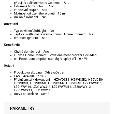
připojit k aplikaci Home Connect Ano
Extrémně tichý pohon Ano
Intenzivní stupeň Ano
Možnost odloženého vypnutí 10 min
Dálkové ovládání Ne
Osvětlení
Typ osvětlení SoftLight Ne
Teplota světla nastavitelná pomocí Home Connect Ne
emotionLight Pro Ano
Konektivita
Chytrá domácnost Ano
Funkce Home Connect vzdálené monitorování a ovládání
en: Power consumption standby/display off 0,4 W
Ostatní
Produktová skupina Odsavače par
EAN 4242003877302
Příslušenství k dokoupení: HZ9VDSB1, HZ9VDSB2, HZ9VDSI0,
HZ9VDSI1, HZ9VDSM1, HZ9VDSM2, HZ9VDSS1, LZ21WWB16,
LZ21WWI16, LZ21WWJ11, LZ21WWM11, LZ28WWY12,
LZ31WWX11, LZ31XXX11
Barva spotřebiče Černá
PARAMETRY