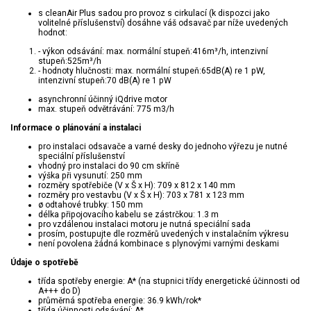
s cleanAir Plus sadou pro provoz s cirkulací (k dispozci jako
volitelné příslušenství) dosáhne váš odsavač par níže uvedených
hodnot:
- výkon odsávání: max. normální stupeň:416m³/h, intenzivní
stupeň:525m³/h
- hodnoty hlučnosti: max. normální stupeň:65dB(A) re 1 pW,
intenzivní stupeň:70 dB(A) re 1 pW
asynchronní účinný iQdrive motor
max. stupeň odvětrávání: 775 m3/h
Informace o plánování a instalaci
pro instalaci odsavače a varné desky do jednoho výřezu je nutné
speciální příslušenství
vhodný pro instalaci do 90 cm skříně
výška při vysunutí: 250 mm
rozměry spotřebiče (V x Š x H): 709 x 812 x 140 mm
rozměry pro vestavbu (V x Š x H): 703 x 781 x 123 mm
ø odtahové trubky: 150 mm
délka připojovacího kabelu se zástrčkou: 1.3 m
pro vzdálenou instalaci motoru je nutná speciální sada
prosím, postupujte dle rozměrů uvedených v instalačním výkresu
není povolena žádná kombinace s plynovými varnými deskami
Údaje o spotřebě
třída spotřeby energie: A* (na stupnici třídy energetické účinnosti od
A+++ do D)
průměrná spotřeba energie: 36.9 kWh/rok*
třída účinnosti odsávání: A*