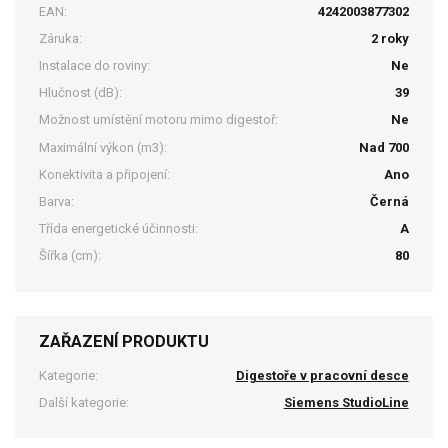
EAN:
4242003877302
Záruka:
2 roky
Instalace do roviny:
Ne
Hlučnost (dB):
39
Možnost umístění motoru mimo digestoř:
Ne
Maximální výkon (m3):
Nad 700
Konektivita a připojení:
Ano
Barva:
Černá
Třída energetické účinnosti:
A
Šířka (cm):
80
ZAŘAZENÍ PRODUKTU
Kategorie:
Digestoře v pracovní desce
Další kategorie:
Siemens StudioLine