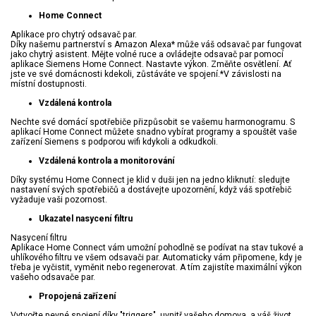
Home Connect
Aplikace pro chytrý odsavač par.
Díky našemu partnerství s Amazon Alexa* může váš odsavač par fungovat
jako chytrý asistent. Mějte volné ruce a ovládejte odsavač par pomocí
aplikace Siemens Home Connect. Nastavte výkon. Změňte osvětlení. Ať
jste ve své domácnosti kdekoli, zůstáváte ve spojení.*V závislosti na
místní dostupnosti.
Vzdálená kontrola
Nechte své domácí spotřebiče přizpůsobit se vašemu harmonogramu. S
aplikací Home Connect můžete snadno vybírat programy a spouštět vaše
zařízení Siemens s podporou wifi kdykoli a odkudkoli.
Vzdálená kontrola a monitorování
Díky systému Home Connect je klid v duši jen na jedno kliknutí: sledujte
nastavení svých spotřebičů a dostávejte upozornění, když váš spotřebič
vyžaduje vaši pozornost.
Ukazatel nasycení filtru
Nasycení filtru
Aplikace Home Connect vám umožní pohodlně se podívat na stav tukové a
uhlíkového filtru ve všem odsavači par. Automaticky vám připomene, kdy je
třeba je vyčistit, vyměnit nebo regenerovat. A tím zajistíte maximální výkon
vašeho odsavače par.
Propojená zařízení
Vytvořte pevné spojení díky "triggers" uvnitř vašeho domova, a váš život