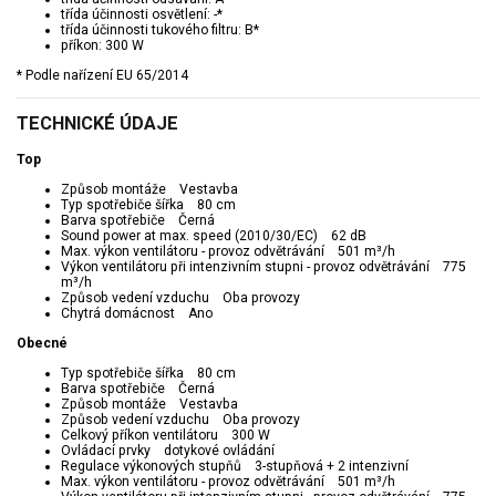
třída účinnosti osvětlení: -*
třída účinnosti tukového filtru: B*
příkon: 300 W
* Podle nařízení EU 65/2014
TECHNICKÉ ÚDAJE
Top
Způsob montáže Vestavba
Typ spotřebiče šířka 80 cm
Barva spotřebiče Černá
Sound power at max. speed (2010/30/EC) 62 dB
Max. výkon ventilátoru - provoz odvětrávání 501 m³/h
Výkon ventilátoru při intenzivním stupni - provoz odvětrávání 775
m³/h
Způsob vedení vzduchu Oba provozy
Chytrá domácnost Ano
Obecné
Typ spotřebiče šířka 80 cm
Barva spotřebiče Černá
Způsob montáže Vestavba
Způsob vedení vzduchu Oba provozy
Celkový příkon ventilátoru 300 W
Ovládací prvky dotykové ovládání
Regulace výkonových stupňů 3-stupňová + 2 intenzivní
Max. výkon ventilátoru - provoz odvětrávání 501 m³/h