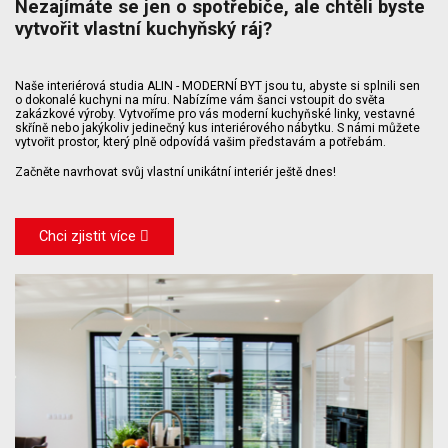
Nezajímáte se jen o spotřebiče, ale chtěli byste
vytvořit vlastní kuchyňský ráj?
Naše interiérová studia ALIN - MODERNÍ BYT jsou tu, abyste si splnili sen
o dokonalé kuchyni na míru. Nabízíme vám šanci vstoupit do světa
zakázkové výroby. Vytvoříme pro vás moderní kuchyňské linky, vestavné
skříně nebo jakýkoliv jedinečný kus interiérového nábytku. S námi můžete
vytvořit prostor, který plně odpovídá vašim představám a potřebám.
Začněte navrhovat svůj vlastní unikátní interiér ještě dnes!
Chci zjistit více