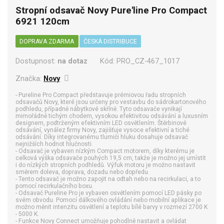
Stropní odsavač Novy Pure'line Pro Compact
6921 120cm
DOPRAVA ZDARMA
ČESKÁ DISTRIBUCE
Dostupnost:
na dotaz
Kód:
PRO_CZ-467_1017
Značka:
Novy
- Pureline Pro Compact představuje prémiovou řadu stropních
odsavačů Novy, které jsou určeny pro vestavbu do sádrokartonového
podhledu, případně nábytkové skříně. Tyto odsavače vynikají
mimořádně tichým chodem, vysokou efektivitou odsávání a luxusním
designem, podtrženým efektivním LED osvětlením. Štěrbinové
odsávání, vynález firmy Novy, zajišťuje vysoce efektivní a tiché
odsávání. Díky integrovanému tlumiči hluku dosahuje odsavač
nejnižších hodnot hlučnosti.
- Odsavač je vybaven nízkým Compact motorem, díky kterému je
celková výška odsavače pouhých 19,5 cm, takže je možno jej umístit
i do nízkých stropních podhledů. Výfuk motoru je možno nastavit
směrem doleva, doprava, dozadu nebo dopředu.
- Tento odsavač je možno zapojit na odtah nebo na recirkulaci, a to
pomocí recirkulačního boxu.
- Odsavač Pureline Pro je vybaven osvětlením pomocí LED pásky po
svém obvodu. Pomocí dálkového ovládání nebo mobilní aplikace je
možno měnit intenzitu osvětlení a teplotu bílé barvy v rozmezí 2700 K
- 5000 K.
- Funkce Novy Connect umožňuje pohodlně nastavit a ovládat