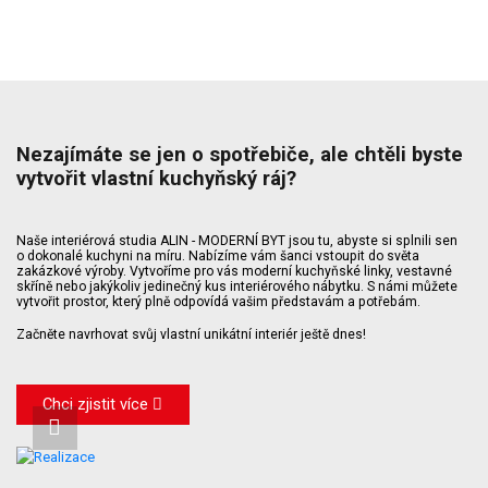
Nezajímáte se jen o spotřebiče, ale chtěli byste
vytvořit vlastní kuchyňský ráj?
Naše interiérová studia ALIN - MODERNÍ BYT jsou tu, abyste si splnili sen
o dokonalé kuchyni na míru. Nabízíme vám šanci vstoupit do světa
zakázkové výroby. Vytvoříme pro vás moderní kuchyňské linky, vestavné
skříně nebo jakýkoliv jedinečný kus interiérového nábytku. S námi můžete
vytvořit prostor, který plně odpovídá vašim představám a potřebám.
Začněte navrhovat svůj vlastní unikátní interiér ještě dnes!
Chci zjistit více