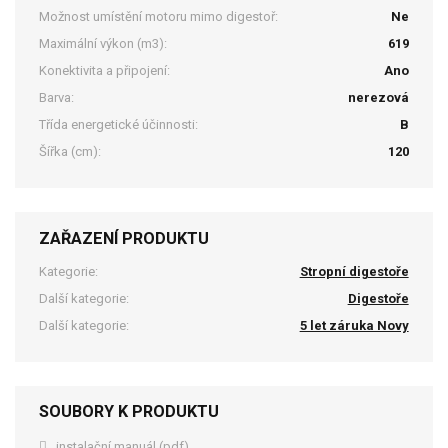
Možnost umístění motoru mimo digestoř:
Ne
Maximální výkon (m3):
619
Konektivita a připojení:
Ano
Barva:
nerezová
Třída energetické účinnosti:
B
Šířka (cm):
120
ZAŘAZENÍ PRODUKTU
Kategorie:
Stropní digestoře
Další kategorie:
Digestoře
Další kategorie:
5 let záruka Novy
SOUBORY K PRODUKTU
instalační manuál (pdf)