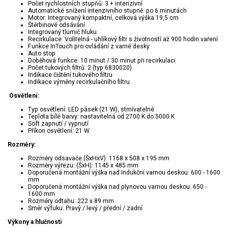
Počet rychlostních stupňů: 3 + intenzivní
Automatické snížení intenzivního stupně: po 6 minutách
Motor: Integrovaný kompaktní, celková výška 19,5 cm
Štěrbinové odsávání
Integrovaný tlumič hluku
Recirkulace: Volitelná - uhlíkový filtr s životností až 900 hodin vaření
Funkce InTouch pro ovládání z varné desky
Auto stop
Doběhová funkce: 10 minut / 30 minut při recirkulaci
Počet tukových filtrů: 2 (typ 6830020)
Indikace čištění tukového filtru
Indikace výměny recirkulačního filtru
Osvětlení:
Typ osvětlení: LED pásek (21 W), stmívatelné
Teplota bílé barvy: nastavitelná od 2700 K do 5000 K
Soft zapnutí / vypnutí
Příkon osvětlení: 21 W
Rozměry:
Rozměry odsavače (ŠxHxV): 1168 x 508 x 195 mm
Rozměry výřezu: (ŠxH): 1145 x 485 mm
Doporučená montážní výška nad indukční varnou deskou: 600 - 1600
mm
Doporučená montážní výška nad plynovou varnou deskou: 650 -
1600 mm
Rozměry odtahu: 222 x 89 mm
Směr výfuku: Pravý / levý / přední / zadní
Výkony a hlučnosti