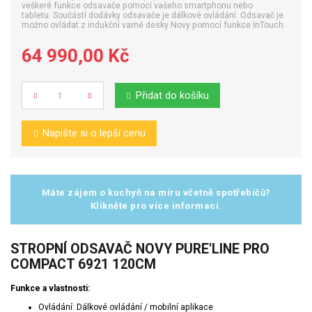
veškeré funkce odsavače pomocí vašeho smartphonu nebo
tabletu. Součástí dodávky odsavače je dálkové ovládání. Odsavač je
možno ovládat z indukční varné desky Novy pomocí funkce InTouch.
64 990,00 Kč
Přidat do košíku
Počet
Napište si o lepší cenu
Máte zájem o kuchyň na míru včetně spotřebičů?
Klikněte pro více informací.
STROPNÍ ODSAVAČ NOVY PURE'LINE PRO
COMPACT 6921 120CM
Funkce a vlastnosti:
Ovládání: Dálkové ovládání / mobilní aplikace