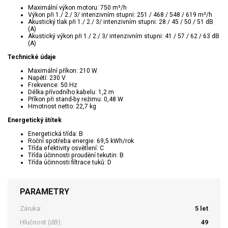
Maximální výkon motoru: 750 m³/h
Výkon při 1./ 2./ 3/ intenzivním stupni: 251 / 468 / 548 / 619 m³/h
Akustický tlak při 1./ 2./ 3/ intenzivním stupni: 28 / 45 / 50 / 51 dB
(A)
Akustický výkon při 1./ 2./ 3/ intenzivním stupni: 41 / 57 / 62 / 63 dB
(A)
Technické údaje
Maximální příkon: 210 W
Napětí: 230 V
Frekvence: 50 Hz
Délka přívodního kabelu: 1,2 m
Příkon při stand-by režimu: 0,48 W
Hmotnost netto: 22,7 kg
Energetický štítek
Energetická třída: B
Roční spotřeba energie: 69,5 kWh/rok
Třída efektivity osvětlení: C
Třída účinnosti proudění tekutin: B
Třída účinnosti filtrace tuků: D
PARAMETRY
Záruka:
5 let
Hlučnost (dB):
49