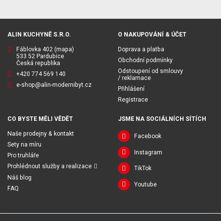
ALIN KUCHYNĚ S.R.O.
O NAKUPOVÁNÍ & ÚČET
Fáblovka 402
(mapa)
Doprava a platba
533 52 Pardubice
Obchodní podmínky
Česká republika
Odstoupení od smlouvy
+420 774 569 140
/ reklamace
e-shop@alin-modernibyt.cz
Přihlášení
Registrace
CO BYSTE MĚLI VĚDĚT
JSME NA SOCIÁLNÍCH SÍTÍCH
Naše prodejny & kontakt
Facebook
Sety na míru
Instagram
Pro truhláře
Prohlédnout služby a realizace
TikTok
Náš blog
Youtube
FAQ