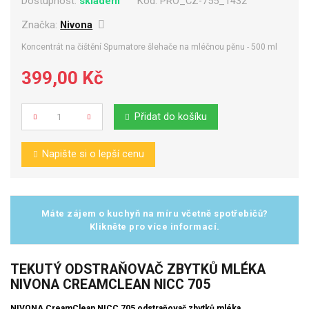
Dostupnost:
skladem
Kód:
PRO_CZ-755_1432
Značka:
Nivona
Koncentrát na čištění Spumatore šlehače na mléčnou pěnu - 500 ml
399,00 Kč
Přidat do košíku
Počet
Napište si o lepší cenu
Máte zájem o kuchyň na míru včetně spotřebičů?
Klikněte pro více informací.
TEKUTÝ ODSTRAŇOVAČ ZBYTKŮ MLÉKA
NIVONA CREAMCLEAN NICC 705
NIVONA CreamClean NICC 705 odstraňovač zbytků mléka