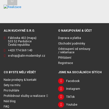
ALIN KUCHYNĚ S.R.O.
O NAKUPOVÁNÍ & ÚČET
Fáblovka 402
(mapa)
Doprava a platba
533 52 Pardubice
Obchodní podmínky
Česká republika
Odstoupení od smlouvy
+420 774 569 140
/ reklamace
e-shop@alin-modernibyt.cz
Přihlášení
Registrace
CO BYSTE MĚLI VĚDĚT
JSME NA SOCIÁLNÍCH SÍTÍCH
Naše prodejny & kontakt
Facebook
Sety na míru
Instagram
Pro truhláře
Prohlédnout služby a realizace
TikTok
Náš blog
Youtube
FAQ