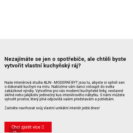
Nezajímáte se jen o spotřebiče, ale chtěli byste
vytvořit vlastní kuchyňský ráj?
Naše interiérová studia ALIN - MODERNÍ BYT jsou tu, abyste si splnili sen
o dokonalé kuchyni na míru. Nabízíme vám šanci vstoupit do světa
zakázkové výroby. Vytvoříme pro vás moderní kuchyňské linky, vestavné
skříně nebo jakýkoliv jedinečný kus interiérového nábytku. S námi můžete
vytvořit prostor, který plně odpovídá vašim představám a potřebám.
Začněte navrhovat svůj vlastní unikátní interiér ještě dnes!
Chci zjistit více