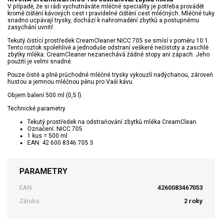
V případě, že si rádi vychutnáváte mléčné speciality je potřeba provádět
kromě čištění kávových cest i pravidelné čištění cest mléčných. Mléčné tuky
snadno ucpávají trysky, dochází k nahromadění zbytků a postupnému
zasychání uvnitř.
Tekutý čistící prostředek CreamCleaner NICC 705 se smísí v poměru 10:1.
Tento roztok spolehlivě a jednoduše odstraní veškeré nečistoty a zaschlé
zbytky mléka. CreamCleaner nezanechává žádné stopy ani zápach. Jeho
použití je velmi snadné.
Pouze čisté a plně průchodné mléčné trysky vykouzlí nadýchanou, zároveň
hustou a jemnou mléčnou pěnu pro Vaši kávu.
Objem balení 500 ml (0,5 l).
Technické parametry
Tekutý prostředek na odstraňování zbytků mléka CreamClean.
Označení: NICC 705
1 kus = 500 ml
EAN: 42 600 8346 705 3
PARAMETRY
EAN:
4260083467053
Záruka:
2 roky