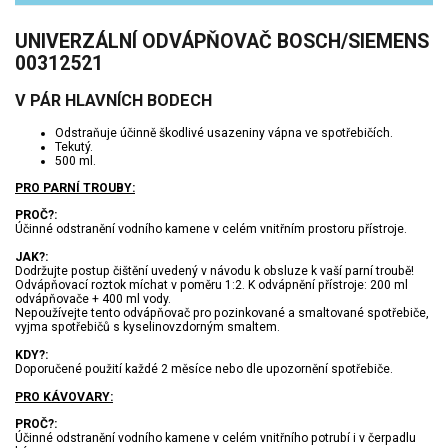
UNIVERZÁLNÍ ODVÁPŇOVAČ BOSCH/SIEMENS
00312521
V PÁR HLAVNÍCH BODECH
Odstraňuje účinně škodlivé usazeniny vápna ve spotřebičích.
Tekutý.
500 ml.
PRO PARNÍ TROUBY:
PROČ?:
Účinné odstranění vodního kamene v celém vnitřním prostoru přístroje.
JAK?:
Dodržujte postup čištění uvedený v návodu k obsluze k vaší parní troubě!
Odvápňovací roztok míchat v poměru 1:2. K odvápnění přístroje: 200 ml
odvápňovače + 400 ml vody.
Nepoužívejte tento odvápňovač pro pozinkované a smaltované spotřebiče,
vyjma spotřebičů s kyselinovzdorným smaltem.
KDY?:
Doporučené použití každé 2 měsíce nebo dle upozornění spotřebiče.
PRO KÁVOVARY:
PROČ?:
Účinné odstranění vodního kamene v celém vnitřního potrubí i v čerpadlu