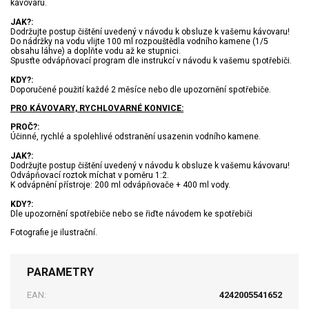
kávovaru.
JAK?:
Dodržujte postup čištění uvedený v návodu k obsluze k vašemu kávovaru!
Do nádržky na vodu vlijte 100 ml rozpouštědla vodního kamene (1/5
obsahu láhve) a doplňte vodu až ke stupnici.
Spusťte odvápňovací program dle instrukcí v návodu k vašemu spotřebiči.
KDY?:
Doporučené použití každé 2 měsíce nebo dle upozornění spotřebiče.
PRO KÁVOVARY, RYCHLOVARNÉ KONVICE:
PROČ?:
Účinné, rychlé a spolehlivé odstranění usazenin vodního kamene.
JAK?:
Dodržujte postup čištění uvedený v návodu k obsluze k vašemu kávovaru!
Odvápňovací roztok míchat v poměru 1:2.
K odvápnění přístroje: 200 ml odvápňovače + 400 ml vody.
KDY?:
Dle upozornění spotřebiče nebo se řiďte návodem ke spotřebiči
Fotografie je ilustrační.
PARAMETRY
EAN:
4242005541652