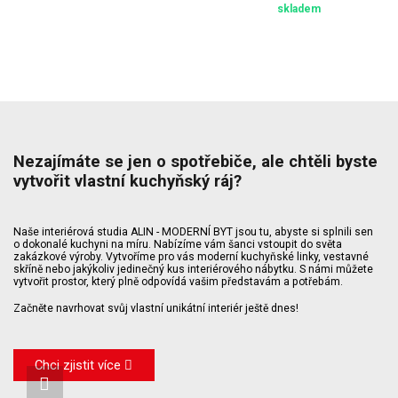
skladem
Nezajímáte se jen o spotřebiče, ale chtěli byste
vytvořit vlastní kuchyňský ráj?
Naše interiérová studia ALIN - MODERNÍ BYT jsou tu, abyste si splnili sen
o dokonalé kuchyni na míru. Nabízíme vám šanci vstoupit do světa
zakázkové výroby. Vytvoříme pro vás moderní kuchyňské linky, vestavné
skříně nebo jakýkoliv jedinečný kus interiérového nábytku. S námi můžete
vytvořit prostor, který plně odpovídá vašim představám a potřebám.
Začněte navrhovat svůj vlastní unikátní interiér ještě dnes!
Chci zjistit více