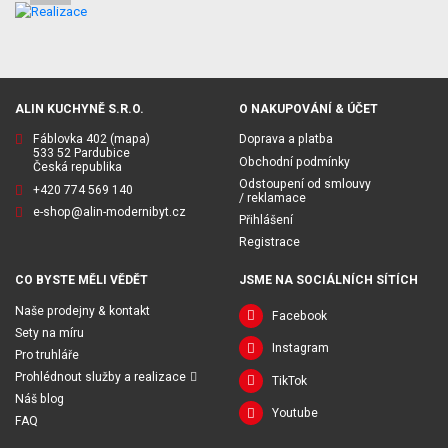
ALIN KUCHYNĚ S.R.O.
O NAKUPOVÁNÍ & ÚČET
Fáblovka 402
(mapa)
Doprava a platba
533 52 Pardubice
Obchodní podmínky
Česká republika
Odstoupení od smlouvy
+420 774 569 140
/ reklamace
e-shop@alin-modernibyt.cz
Přihlášení
Registrace
CO BYSTE MĚLI VĚDĚT
JSME NA SOCIÁLNÍCH SÍTÍCH
Naše prodejny & kontakt
Facebook
Sety na míru
Instagram
Pro truhláře
Prohlédnout služby a realizace
TikTok
Náš blog
Youtube
FAQ