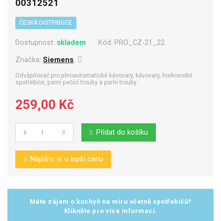
00312521
ČESKÁ DISTRIBUCE
Dostupnost:
skladem
Kód:
PRO_CZ-21_22
Značka:
Siemens
Odvápňovač pro plnoautomatické kávovary, kávovary, horkovodní
spotřebiče, parní pečící trouby a parní trouby.
259,00 Kč
Přidat do košíku
Počet
Napište si o lepší cenu
Máte zájem o kuchyň na míru včetně spotřebičů?
Klikněte pro více informací.