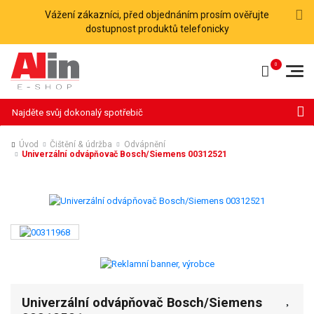
Vážení zákazníci, před objednáním prosím ověřujte
dostupnost produktů telefonicky
Hledat
Úvod
Čištění & údržba
Odvápnění
Univerzální odvápňovač Bosch/Siemens 00312521
Univerzální odvápňovač Bosch/Siemens