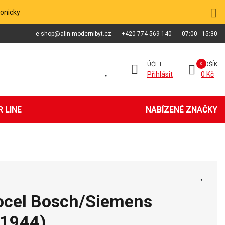
fonicky
e-shop@alin-modernibyt.cz
+420 774 569 140
07:00 - 15:30
ÚČET
KOŠÍK
Přihlásit
0 Kč
 LINE
NABÍZENÉ ZNAČKY
 ocel Bosch/Siemens
1944)