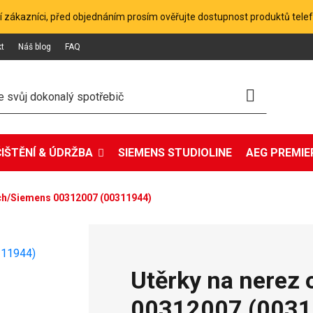
 zákazníci, před objednáním prosím ověřujte dostupnost produktů tele
kt
Náš blog
FAQ
ČIŠTĚNÍ & ÚDRŽBA
SIEMENS STUDIOLINE
AEG PREMIER
sch/Siemens 00312007 (00311944)
Utěrky na nerez
00312007 (0031