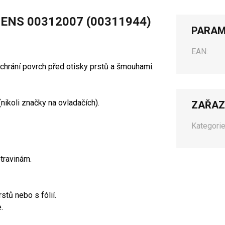
ENS 00312007 (00311944)
PARAM
EAN:
chrání povrch před otisky prstů a šmouhami.
nikoli značky na ovladačích).
ZAŘAZ
Kategorie
otravinám.
tů nebo s fólií.
.