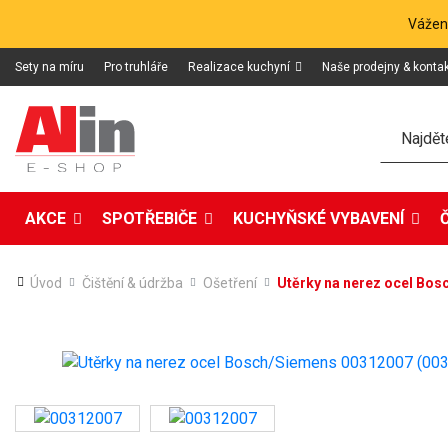
Vážení
Sety na míru
Pro truhláře
Realizace kuchyní
Naše prodejny & konta
Hledat
AKCE
SPOTŘEBIČE
KUCHYŇSKÉ VYBAVENÍ
Úvod
Čištění & údržba
Ošetření
Utěrky na nerez ocel Bo