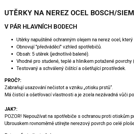
UTĚRKY NA NEREZ OCEL BOSCH/SIEM
V PÁR HLAVNÍCH BODECH
Utěrky napuštěné ochranným olejem na nerez ocel, který 
Obnovují "předváděcí" vzhled spotřebičů.
Obsah: 5 utěrek (jednotlivě balené).
Vhodné pro studené, teplé a hliníkem potažené povrchy (
Testovaný a schválený čištící a ošetřující prostředek.
PROČ?:
Zabraňují usazování nečistot a vzniku „otisku prstů“.
Má čisticí a ošetřovací vlastnosti a je zcela nezávadná vůči p
JAK?:
POZOR! Nepoužívat na spotřebiče s ochranou proti otiskům prs
Ubrouskem rovnoměrně utírejte nerezový povrch po celé ploše