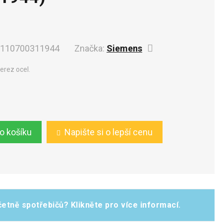
110700311944
Značka:
Siemens
erez ocel.
do košíku
Napište si o lepší cenu
etně spotřebičů? Klikněte pro více informací.