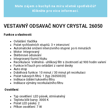
Máte zájem o kuchyň na míru včetně spotřebičů?
Klikněte pro více informací.
VESTAVNÝ ODSAVAČ NOVY CRYSTAL 26050
Funkce a vlastnosti:
Ovládání: tlačítka
Počet rychlostních stupňů: 3 + intenzivní
Automatické snížení intenzivního stupně: po 6 minutách
Motor: Integrovaný
Štěrbinové odsávání
Integrovaný tlumič hluku
Recirkulace: Volitelná - uhlíkový filtr s životností až 900 hodin vaření
Funkce InTouch pro ovládání z varné desky
Auto stop
Doběhová funkce: 10 minut / 30 minut při recirkulaci
Počet tukových filtrů: 1 (typ 26050020)
Indikace čištění tukového filtru
Indikace výměny recirkulačního filtru
Osvětlení:
Typ osvětlení: LED pásek, stmívatelný
Teplota bílé barvy: 3000 K
Počet LED pásků: 2
Příkon osvětlení: 7 W