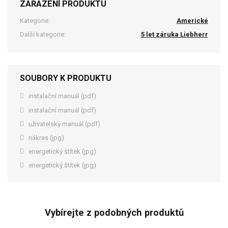
ZAŘAZENÍ PRODUKTU
Kategorie:
Americké
Další kategorie:
5 let záruka Liebherr
SOUBORY K PRODUKTU
instalační manuál (pdf)
instalační manuál (pdf)
uživatelský manuál (pdf)
nákres (jpg)
energetický štítek (jpg)
energetický štítek (jpg)
Vybírejte z podobných produktů