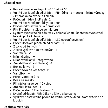
Chladící část
Rozsah nastavení teplot +3 °C až +9 °C
Vnitřní osvětlení chladicí části Přihrádka na maso a mléčné výrobky
/ Přihrádka na ovoce a zeleninu
Počet prihrádek BioFresh 2
Vnitřní osvětlení přihrádky BioFresh —
Proces odmrazování automatický
Filtr FreshAir v tělese ventilátoru
Systém vysouvacích zásuvek v chladicí části Částečně vysouvací
teleskopické kolejnice
Vnitřní osvětlení chladící části LED stropní osvětlení
Počet úložných ploch chladící části 8
Z toho dělitelných 1
Z toho výškově nastaviletných 7
VarioSafe ✔
InfinitySpring —
Skladování lahví Integrováno
Anzahl EasyFresh-Safe(s) 0
Box na láhve 2
Počet boxů na konzervy 2
VarioBox —
Počet VarioBoxů 0
Dóza na máslo —
Přihrádka na vejce 10 vajec
Anzahl FlexCubes 1
Počet systémů FlexSystem 0
Dveřní odkladač Přihrádka na láhve a konzervy
Výškově nastavitelná police na vnitřní straně dveří Nastavitelné po
krocích
Design a materiály