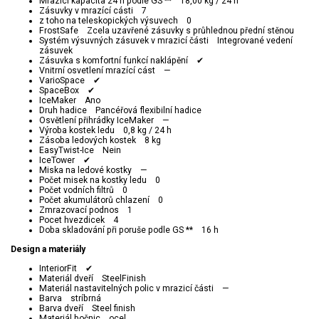
Mrazicí kapacita 24 h podle GS ** 18,00 kg / 24 h
Zásuvky v mrazící cásti 7
z toho na teleskopických výsuvech 0
FrostSafe Zcela uzavřené zásuvky s průhlednou přední stěnou
Systém výsuvných zásuvek v mrazicí části Integrované vedení
zásuvek
Zásuvka s komfortní funkcí naklápění ✔
Vnitrní osvetlení mrazící cást —
VarioSpace ✔
SpaceBox ✔
IceMaker Ano
Druh hadice Pancéřová flexibilní hadice
Osvětlení přihrádky IceMaker —
Výroba kostek ledu 0,8 kg / 24 h
Zásoba ledových kostek 8 kg
EasyTwist-Ice Nein
IceTower ✔
Miska na ledové kostky —
Počet misek na kostky ledu 0
Počet vodních filtrů 0
Počet akumulátorů chlazení 0
Zmrazovací podnos 1
Pocet hvezdicek 4
Doba skladování při poruše podle GS ** 16 h
Design a materiály
InteriorFit ✔
Materiál dveří SteelFinish
Materiál nastavitelných polic v mrazicí části —
Barva stríbrná
Barva dveří Steel finish
Materiál bočnic ocel