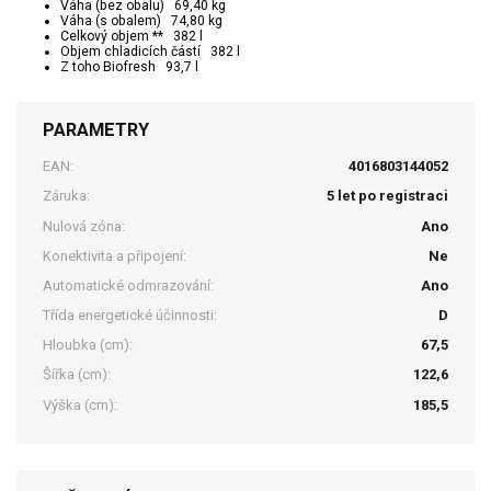
Váha (bez obalu) 69,40 kg
Váha (s obalem) 74,80 kg
Celkový objem ** 382 l
Objem chladicích částí 382 l
Z toho Biofresh 93,7 l
PARAMETRY
EAN:
4016803144052
Záruka:
5 let po registraci
Nulová zóna:
Ano
Konektivita a připojení:
Ne
Automatické odmrazování:
Ano
Třída energetické účinnosti:
D
Hloubka (cm):
67,5
Šířka (cm):
122,6
Výška (cm):
185,5