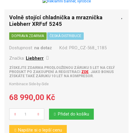
Volně stojící chladnička a mraznička
Liebherr XRFsf 5245
DOPRAVA ZDARMA
ČESKÁ DISTRIBUCE
Dostupnost:
na dotaz
Kód:
PRO_CZ-568_1185
Značka:
Liebherr
ZÍSKEJTE ZDARMA PRODLOUŽENOU ZÁRUKU 5 LET NA CELÝ
PRODUKT PO ZAKOUPENÍ A REGISTRACI
ZDE
. JAKO BONUS
ZÍSKÁTE TAKÉ ZÁRUKU 10 LET NA KOMPRESOR.
Kombinace Side-by-Side
68 990,00 Kč
Přidat do košíku
Počet
Napište si o lepší cenu