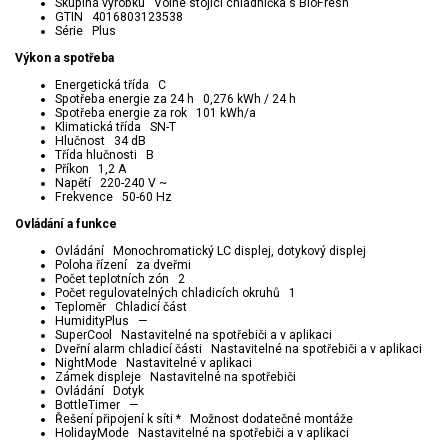
Skupina výrobku Volne stojící chladnička s BioFresh
GTIN 4016803123538
Série Plus
Výkon a spotřeba
Energetická třída C
Spotřeba energie za 24 h 0,276 kWh / 24 h
Spotřeba energie za rok 101 kWh/a
Klimatická třída SN-T
Hlučnost 34 dB
Třída hlučnosti B
Příkon 1,2 A
Napětí 220-240 V ~
Frekvence 50-60 Hz
Ovládání a funkce
Ovládání Monochromatický LC displej, dotykový displej
Poloha řízení za dveřmi
Počet teplotních zón 2
Počet regulovatelných chladicích okruhů 1
Teploměr Chladicí část
HumidityPlus —
SuperCool Nastavitelné na spotřebiči a v aplikaci
Dveřní alarm chladicí části Nastavitelné na spotřebiči a v aplikaci
NightMode Nastavitelné v aplikaci
Zámek displeje Nastavitelné na spotřebiči
Ovládání Dotyk
BottleTimer —
Řešení připojení k síti * Možnost dodatečné montáže
HolidayMode Nastavitelné na spotřebiči a v aplikaci