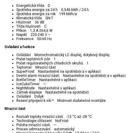
Energetická třída D
Spotřeba energie za 24 h 0,545 kWh / 24 h
Spotřeba energie za rok 199 kWh/a
Klimatická třída SN-T
Hlučnost 36 dB
Třída hlučnosti C
Příkon 1,3 A 264,6 W
Napětí 220-240 V ~
Frekvence 50-60 Hz
Ovládání a funkce
Ovládání Monochromatický LC displej, dotykový displej
Počet teplotních zón 1
Počet regulovatelných chladicích okruhů 1
Teplomer Mrazicí část
SuperFrost Nastavitelné na spotřebiči a v aplikaci
Dveřní alarm mrazicí části Nastavitelné na spotřebiči a v aplikaci
BottleTimer Nastavitelné v aplikaci
IceCubeTimer —
NightMode Nastavitelné v aplikaci
Zámek displeje Nastavitelné na spotřebiči
Ovládání Dotyk
Řešení připojení k síti * Možnost dodatečné montáže
Mrazící část
Rozsah teploty mrazící cást -15 °C až -28 °C
Technologie chlazení NoFrost
Poloha mrazící cásti —
Proces odmrazování automatický