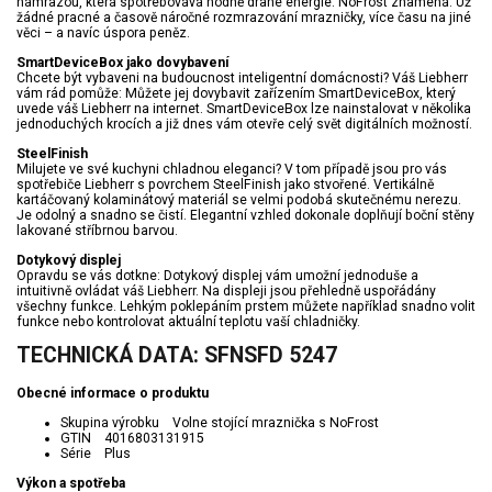
námrazou, která spotřebovává hodně drahé energie. NoFrost znamená: Už
žádné pracné a časově náročné rozmrazování mrazničky, více času na jiné
věci – a navíc úspora peněz.
SmartDeviceBox jako dovybavení
Chcete být vybaveni na budoucnost inteligentní domácnosti? Váš Liebherr
vám rád pomůže: Můžete jej dovybavit zařízením SmartDeviceBox, který
uvede váš Liebherr na internet. SmartDeviceBox lze nainstalovat v několika
jednoduchých krocích a již dnes vám otevře celý svět digitálních možností.
SteelFinish
Milujete ve své kuchyni chladnou eleganci? V tom případě jsou pro vás
spotřebiče Liebherr s povrchem SteelFinish jako stvořené. Vertikálně
kartáčovaný kolaminátový materiál se velmi podobá skutečnému nerezu.
Je odolný a snadno se čistí. Elegantní vzhled dokonale doplňují boční stěny
lakované stříbrnou barvou.
Dotykový displej
Opravdu se vás dotkne: Dotykový displej vám umožní jednoduše a
intuitivně ovládat váš Liebherr. Na displeji jsou přehledně uspořádány
všechny funkce. Lehkým poklepáním prstem můžete například snadno volit
funkce nebo kontrolovat aktuální teplotu vaší chladničky.
TECHNICKÁ DATA: SFNSFD 5247
Obecné informace o produktu
Skupina výrobku Volne stojící mraznička s NoFrost
GTIN 4016803131915
Série Plus
Výkon a spotřeba