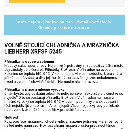
Máte zájem o kuchyň na míru včetně spotřebičů?
Klikněte pro více informací.
VOLNĚ STOJÍCÍ CHLADNIČKA A MRAZNIČKA
LIEBHERR XRFSF 5245
Přihrádka na ovoce a zeleninu
Křupavý salát nebo jahody: Nejcitlivější potraviny si zaslouží zvláštní místo,
aby zůstaly déle čerstvé: Přihrádky BioFresh. V přihrádce na ovoce a
zeleninu se teplota blíží 0 °C. V kombinaci s vlhkostí vzduchu, která v této
přihrádce převládá, a díky jejímu těsnému uzavření je zde nebalenému
ovoci a zelenině obzvláště dobře. Nemusíte nic nastavovat.
Přihrádka na maso a mléčné výrobky
Chtěli byste, aby delikátní telecí filé nebo čerstvé mléko zůstalo čerstvé co
nejdéle? O to se postarají přihrádky BioFresh: V přihrádce na maso a
mléčné výrobky se teplota blíží 0 °C – ideální podmínky pro skladování i
těch nejcitlivějších potravin. A to nejlepší: Všechno je z výroby perfektně
nastaveno k okamžitému použití – pro delší čerstvost.
NoFrost
Když otevřete mrazničku, chcete vidět zmrazené potraviny – ale rozhodně
ne led nebo námrazu. NoFrost chrání mrazicí prostor před nechtěnou