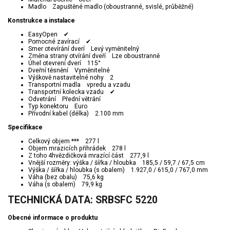
Madlo Zapuštěné madlo (oboustranné, svislé, průběžné)
Konstrukce a instalace
EasyOpen ✔
Pomocné zavírací ✔
Smer otevírání dverí Levý vyměnitelný
Změna strany otvírání dveří Lze oboustranně
Úhel otevrení dverí 115°
Dveřní těsnění Vyměnitelné
Výškově nastavitelné nohy 2
Transportní madla vpredu a vzadu
Transportní kolecka vzadu ✔
Odvetrání Přední větrání
Typ konektoru Euro
Přívodní kabel (délka) 2.100 mm
Specifikace
Celkový objem *** 277 l
Objem mrazicích přihrádek 278 l
Z toho 4hvězdičková mrazící část 277,9 l
Vnější rozměry: výška / šířka / hloubka 185,5 / 59,7 / 67,5 cm
Výška / šířka / hloubka (s obalem) 1.927,0 / 615,0 / 767,0 mm
Váha (bez obalu) 75,6 kg
Váha (s obalem) 79,9 kg
TECHNICKÁ DATA: SRBSFC 5220
Obecné informace o produktu