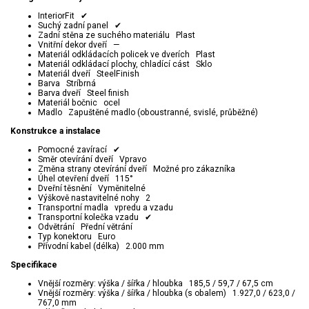
InteriorFit ✔
Suchý zadní panel ✔
Zadní stěna ze suchého materiálu Plast
Vnitřní dekor dveří —
Materiál odkládacích policek ve dverích Plast
Materiál odkládací plochy, chladící cást Sklo
Materiál dveří SteelFinish
Barva Stríbrná
Barva dveří Steel finish
Materiál bočnic ocel
Madlo Zapuštěné madlo (oboustranné, svislé, průběžné)
Konstrukce a instalace
Pomocné zavírací ✔
Směr otevírání dveří Vpravo
Změna strany otevírání dveří Možné pro zákazníka
Úhel otevření dveří 115°
Dveřní těsnění Vyměnitelné
Výškově nastavitelné nohy 2
Transportní madla vpredu a vzadu
Transportní kolečka vzadu ✔
Odvětrání Přední větrání
Typ konektoru Euro
Přívodní kabel (délka) 2.000 mm
Specifikace
Vnější rozměry: výška / šířka / hloubka 185,5 / 59,7 / 67,5 cm
Vnější rozměry: výška / šířka / hloubka (s obalem) 1.927,0 / 623,0 /
767,0 mm