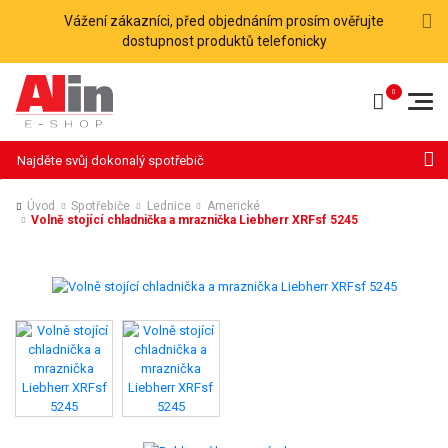
Vážení zákazníci, před objednáním prosím ověřujte
dostupnost produktů telefonicky
Hledat
Úvod
Spotřebiče
Lednice
Americké
Volně stojící chladnička a mraznička Liebherr XRFsf 5245