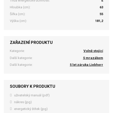
Třída energetické účinnosti:
E
Hloubka (cm):
63
Šířka (cm):
55
Výška (cm):
181,2
ZAŘAZENÍ PRODUKTU
Kategorie:
Volně stojící
Další kategorie:
S mrazákem
Další kategorie:
5 let záruka Liebherr
SOUBORY K PRODUKTU
uživatelský manuál (pdf)
nákres (jpg)
energetický štítek (jpg)