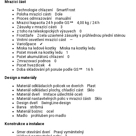
Mrazící část
Technologie chlazení SmartFrost
Poloha mrazící cásti Dole
Proces odmrazování manuální
Mrazicí kapacita 24 h podle GS ** 4,00 kg / 24 h
Zásuvky v mrazící cásti 3
z toho na teleskopických výsuvech 0
FrostSafe Zcela uzavřené zásuvky s průhlednou přední stěnou
Vnitrní osvetlení mrazící cást —
VarioSpace ✔
Miska na ledové kostky Miska na kostky ledu
Počet misek na kostky ledu 1
Počet akumulátorů chlazení 0
Zmrazovací podnos 0
Pocet hvezdicek 4
Doba skladování při poruše podle GS ** 16 h
Design a materiály
Materiál odkládacích policek ve dverích Plast
Materiál odkládací plochy, chladící cást Sklo
Materiál dveří Imitace ušlechtilé oceli
Materiál nastavitelných polic v mrazicí části Sklo
Design dveří SwingLine-design
Barva stríbrná
Materiál bočnic ocel
Madlo prohluben pro madlo
Konstrukce a instalace
Smer otevírání dverí Pravý vyměnitelný