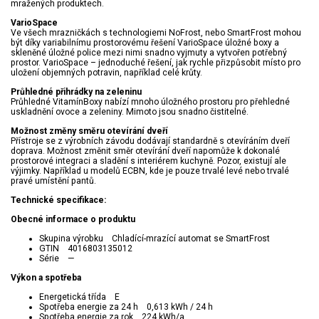
mražených produktech.
VarioSpace
Ve všech mrazničkách s technologiemi NoFrost, nebo SmartFrost mohou
být díky variabilnímu prostorovému řešení VarioSpace úložné boxy a
skleněné úložné police mezi nimi snadno vyjmuty a vytvořen potřebný
prostor. VarioSpace – jednoduché řešení, jak rychle přizpůsobit místo pro
uložení objemných potravin, například celé krůty.
Průhledné přihrádky na zeleninu
Průhledné VitamínBoxy nabízí mnoho úložného prostoru pro přehledné
uskladnění ovoce a zeleniny. Mimoto jsou snadno čistitelné.
Možnost změny směru otevírání dveří
Přístroje se z výrobních závodu dodávají standardně s otevíráním dveří
doprava. Možnost změnit směr otevírání dveří napomůže k dokonalé
prostorové integraci a sladění s interiérem kuchyně. Pozor, existují ale
výjimky. Například u modelů ECBN, kde je pouze trvalé levé nebo trvalé
pravé umístění pantů.
Technické specifikace:
Obecné informace o produktu
Skupina výrobku Chladící-mrazící automat se SmartFrost
GTIN 4016803135012
Série —
Výkon a spotřeba
Energetická třída E
Spotřeba energie za 24 h 0,613 kWh / 24 h
Spotřeba energie za rok 224 kWh/a