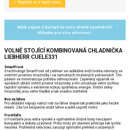
Napište si o lepší cenu
Máte zájem o kuchyň na míru včetně spotřebičů?
Klikněte pro více informací.
VOLNĚ STOJÍCÍ KOMBINOVANÁ CHLADNIČKA
LIEBHERR CUELE331
SmartFrost
S technologií SmartFrost od Liebherr se radikálně sníží tvorba námrazy ve
vnitřním prostoru mrazničky i na samotných mražených potravinách. Tím
pádem se minimalizuje potřeba odmrazování. Zapěněný výparník ve
spirálách obtáčí vnitřní prostor mrazničky a tím umožňuje velmi rychlou
teplotní výměnu s extrémně nízkou spotřebou energie. Vnitřní stěny
mrazničky jsou velmi hladké a tak snadno čistitelné.
Box na láhve
Pro ukládání nápojů nabízí rošt na láhve stejně tak praktické jako hezké
řešení. Zde lze bezpečně uložit lahve a ještě uspořit místo.
FrostSafe
U FrostSafe jsou extra vysoké a vyjímatelné úložné boxy navzájem
kompaktní a dokola uzavřené. Proto mráz při otevření přístroje tak rychle
neuniká. Průhledná čela boxů zaručují optimální přehled o uložených