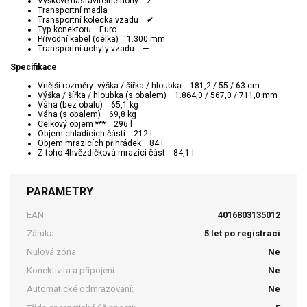
Výškově nastavitelné nohy 2
Transportní madla —
Transportní kolecka vzadu ✔
Typ konektoru Euro
Přívodní kabel (délka) 1.300 mm
Transportní úchyty vzadu —
Specifikace
Vnější rozměry: výška / šířka / hloubka 181,2 / 55 / 63 cm
Výška / šířka / hloubka (s obalem) 1.864,0 / 567,0 / 711,0 mm
Váha (bez obalu) 65,1 kg
Váha (s obalem) 69,8 kg
Celkový objem *** 296 l
Objem chladicích částí 212 l
Objem mrazicích přihrádek 84 l
Z toho 4hvězdičková mrazící část 84,1 l
PARAMETRY
EAN:
4016803135012
Záruka:
5 let po registraci
Nulová zóna:
Ne
Konektivita a připojení:
Ne
Automatické odmrazování:
Ne