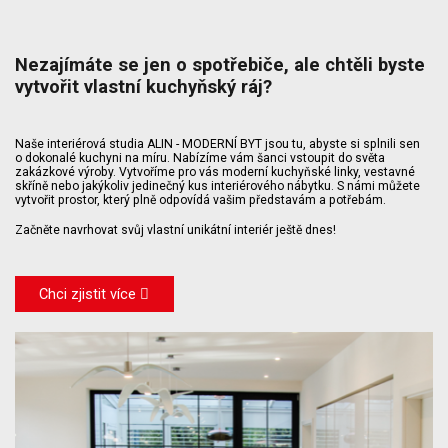
Nezajímáte se jen o spotřebiče, ale chtěli byste
vytvořit vlastní kuchyňský ráj?
Naše interiérová studia ALIN - MODERNÍ BYT jsou tu, abyste si splnili sen
o dokonalé kuchyni na míru. Nabízíme vám šanci vstoupit do světa
zakázkové výroby. Vytvoříme pro vás moderní kuchyňské linky, vestavné
skříně nebo jakýkoliv jedinečný kus interiérového nábytku. S námi můžete
vytvořit prostor, který plně odpovídá vašim představám a potřebám.
Začněte navrhovat svůj vlastní unikátní interiér ještě dnes!
Chci zjistit více