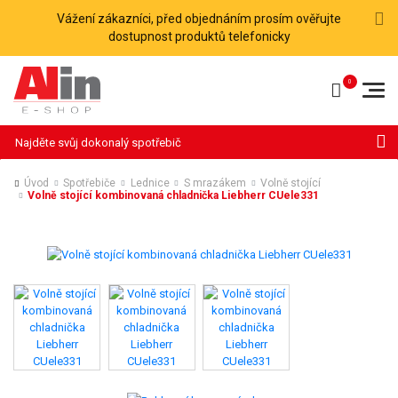
Vážení zákazníci, před objednáním prosím ověřujte
dostupnost produktů telefonicky
Hledat
Úvod
Spotřebiče
Lednice
S mrazákem
Volně stojící
Volně stojící kombinovaná chladnička Liebherr CUele331