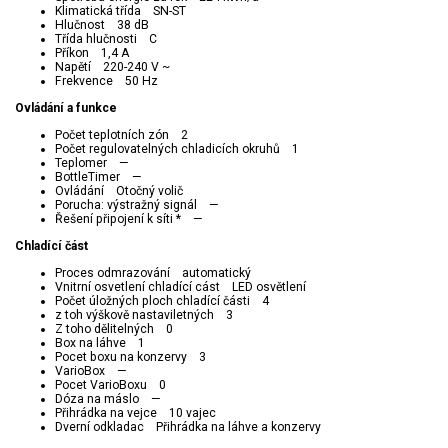
Klimatická třída SN-ST
Hlučnost 38 dB
Třída hlučnosti C
Příkon 1,4 A
Napětí 220-240 V ~
Frekvence 50 Hz
Ovládání a funkce
Počet teplotních zón 2
Počet regulovatelných chladicích okruhů 1
Teplomer —
BottleTimer —
Ovládání Otočný volič
Porucha: výstražný signál —
Řešení připojení k síti * —
Chladící část
Proces odmrazování automatický
Vnitrní osvetlení chladící cást LED osvětlení
Počet úložných ploch chladící části 4
z toh výškově nastaviletných 3
Z toho dělitelných 0
Box na láhve 1
Pocet boxu na konzervy 3
VarioBox —
Pocet VarioBoxu 0
Dóza na máslo —
Přihrádka na vejce 10 vajec
Dverní odkladac Přihrádka na láhve a konzervy