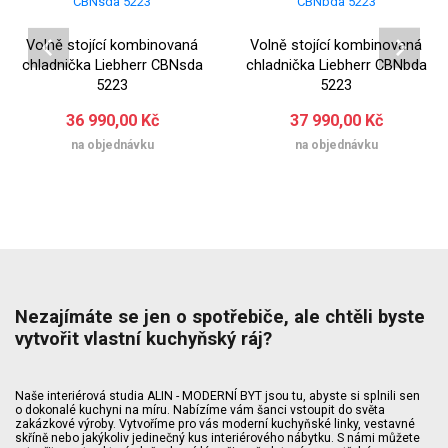
Volně stojící kombinovaná
Volně stojící kombinovaná
chladnička Liebherr CBNsda
chladnička Liebherr CBNbda
5223
5223
36 990,00 Kč
37 990,00 Kč
na objednávku
na objednávku
Nezajímáte se jen o spotřebiče, ale chtěli byste
vytvořit vlastní kuchyňský ráj?
Naše interiérová studia ALIN - MODERNÍ BYT jsou tu, abyste si splnili sen
o dokonalé kuchyni na míru. Nabízíme vám šanci vstoupit do světa
zakázkové výroby. Vytvoříme pro vás moderní kuchyňské linky, vestavné
skříně nebo jakýkoliv jedinečný kus interiérového nábytku. S námi můžete