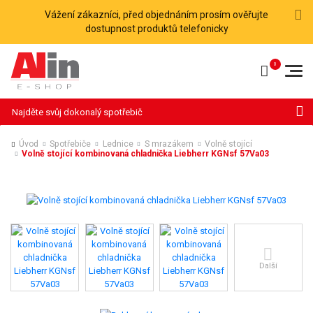
Vážení zákazníci, před objednáním prosím ověřujte
dostupnost produktů telefonicky
Hledat
Úvod
Spotřebiče
Lednice
S mrazákem
Volně stojící
Volně stojící kombinovaná chladnička Liebherr KGNsf 57Va03
Další