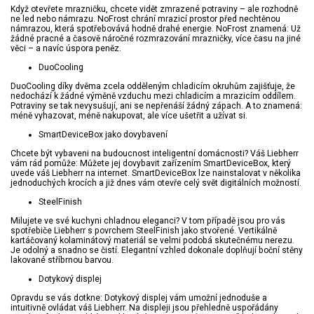
Když otevřete mrazničku, chcete vidět zmrazené potraviny – ale rozhodně
ne led nebo námrazu. NoFrost chrání mrazicí prostor před nechtěnou
námrazou, která spotřebovává hodně drahé energie. NoFrost znamená: Už
žádné pracné a časově náročné rozmrazování mrazničky, více času na jiné
věci – a navíc úspora peněz.
DuoCooling
DuoCooling díky dvěma zcela odděleným chladicím okruhům zajišťuje, že
nedochází k žádné výměně vzduchu mezi chladicím a mrazicím oddílem.
Potraviny se tak nevysušují, ani se nepřenáší žádný zápach. A to znamená:
méně vyhazovat, méně nakupovat, ale více ušetřit a užívat si.
SmartDeviceBox jako dovybavení
Chcete být vybaveni na budoucnost inteligentní domácnosti? Váš Liebherr
vám rád pomůže: Můžete jej dovybavit zařízením SmartDeviceBox, který
uvede váš Liebherr na internet. SmartDeviceBox lze nainstalovat v několika
jednoduchých krocích a již dnes vám otevře celý svět digitálních možností.
SteelFinish
Milujete ve své kuchyni chladnou eleganci? V tom případě jsou pro vás
spotřebiče Liebherr s povrchem SteelFinish jako stvořené. Vertikálně
kartáčovaný kolaminátový materiál se velmi podobá skutečnému nerezu.
Je odolný a snadno se čistí. Elegantní vzhled dokonale doplňují boční stěny
lakované stříbrnou barvou.
Dotykový displej
Opravdu se vás dotkne: Dotykový displej vám umožní jednoduše a
intuitivně ovládat váš Liebherr. Na displeji jsou přehledně uspořádány