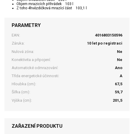
Objem mrazicích přihrádek 103 l
Z toho 4hvězdičková mrazící část 103,1 l
PARAMETRY
EAN:
4016803150596
Záruka:
10 let po registraci
Nulová zóna:
Ne
Konektivita a připojení:
Ne
Automatické odmrazování:
Ano
Třída energetické účinnosti:
A
Hloubka (cm):
67,5
Šířka (cm):
59,7
Výška (cm):
201,5
ZAŘAZENÍ PRODUKTU