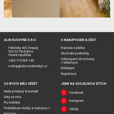
ALIN KUCHYNĚ S.R.O.
O NAKUPOVÁNÍ & ÚČET
Fáblovka 402
(mapa)
Doprava a platba
533 52 Pardubice
Obchodní podmínky
Česká republika
Odstoupení od smlouvy
+420 774 569 140
/ reklamace
e-shop@alin-modernibyt.cz
Přihlášení
Registrace
CO BYSTE MĚLI VĚDĚT
JSME NA SOCIÁLNÍCH SÍTÍCH
Naše prodejny & kontakt
Facebook
Sety na míru
Instagram
Pro truhláře
Prohlédnout služby a realizace
TikTok
Náš blog