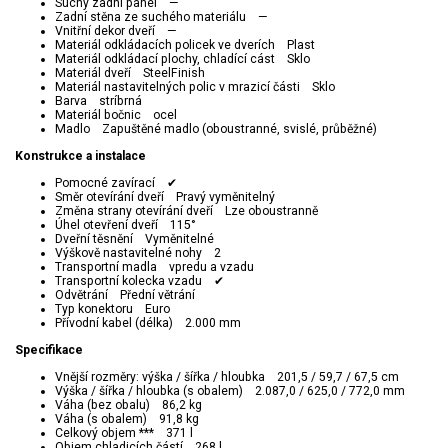
Suchý zadní panel —
Zadní stěna ze suchého materiálu —
Vnitřní dekor dveří —
Materiál odkládacích policek ve dverích Plast
Materiál odkládací plochy, chladící cást Sklo
Materiál dveří SteelFinish
Materiál nastavitelných polic v mrazicí části Sklo
Barva stríbrná
Materiál bočnic ocel
Madlo Zapuštěné madlo (oboustranné, svislé, průběžné)
Konstrukce a instalace
Pomocné zavírací ✔
Směr otevírání dveří Pravý vyměnitelný
Změna strany otevírání dveří Lze oboustranně
Úhel otevření dveří 115°
Dveřní těsnění Vyměnitelné
Výškově nastavitelné nohy 2
Transportní madla vpredu a vzadu
Transportní kolecka vzadu ✔
Odvětrání Přední větrání
Typ konektoru Euro
Přívodní kabel (délka) 2.000 mm
Specifikace
Vnější rozměry: výška / šířka / hloubka 201,5 / 59,7 / 67,5 cm
Výška / šířka / hloubka (s obalem) 2.087,0 / 625,0 / 772,0 mm
Váha (bez obalu) 86,2 kg
Váha (s obalem) 91,8 kg
Celkový objem *** 371 l
Objem chladicích částí 268 l