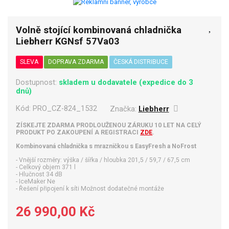
Volně stojící kombinovaná chladnička
Liebherr KGNsf 57Va03
SLEVA
DOPRAVA ZDARMA
ČESKÁ DISTRIBUCE
Dostupnost:
skladem u dodavatele (expedice do 3
dnů)
Kód:
PRO_CZ-824_1532
Značka:
Liebherr
ZÍSKEJTE ZDARMA PRODLOUŽENOU ZÁRUKU 10 LET NA CELÝ
PRODUKT PO ZAKOUPENÍ A REGISTRACI
ZDE
.
Kombinovaná chladnička s mrazničkou s EasyFresh a NoFrost
- Vnější rozměry: výška / šířka / hloubka 201,5 / 59,7 / 67,5 cm
- Celkový objem 371 l
- Hlučnost 34 dB
- IceMaker Ne
- Řešení připojení k síti Možnost dodatečné montáže
26 990,00 Kč