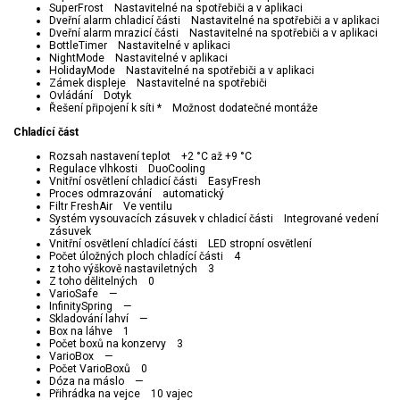
SuperFrost Nastavitelné na spotřebiči a v aplikaci
Dveřní alarm chladicí části Nastavitelné na spotřebiči a v aplikaci
Dveřní alarm mrazicí části Nastavitelné na spotřebiči a v aplikaci
BottleTimer Nastavitelné v aplikaci
NightMode Nastavitelné v aplikaci
HolidayMode Nastavitelné na spotřebiči a v aplikaci
Zámek displeje Nastavitelné na spotřebiči
Ovládání Dotyk
Řešení připojení k síti * Možnost dodatečné montáže
Chladící část
Rozsah nastavení teplot +2 °C až +9 °C
Regulace vlhkosti DuoCooling
Vnitřní osvětlení chladicí části EasyFresh
Proces odmrazování automatický
Filtr FreshAir Ve ventilu
Systém vysouvacích zásuvek v chladicí části Integrované vedení
zásuvek
Vnitřní osvětlení chladící části LED stropní osvětlení
Počet úložných ploch chladící části 4
z toho výškově nastaviletných 3
Z toho dělitelných 0
VarioSafe —
InfinitySpring —
Skladování lahví —
Box na láhve 1
Počet boxů na konzervy 3
VarioBox —
Počet VarioBoxů 0
Dóza na máslo —
Přihrádka na vejce 10 vajec