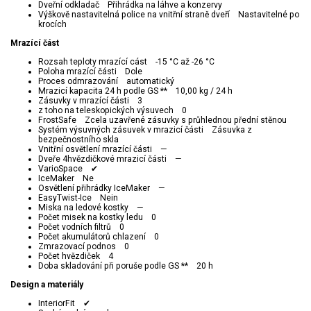
Dveřní odkladač Přihrádka na láhve a konzervy
Výškově nastavitelná police na vnitřní straně dveří Nastavitelné po
krocích
Mrazící část
Rozsah teploty mrazící cást -15 °C až -26 °C
Poloha mrazící části Dole
Proces odmrazování automatický
Mrazicí kapacita 24 h podle GS ** 10,00 kg / 24 h
Zásuvky v mrazící části 3
z toho na teleskopických výsuvech 0
FrostSafe Zcela uzavřené zásuvky s průhlednou přední stěnou
Systém výsuvných zásuvek v mrazicí části Zásuvka z
bezpečnostního skla
Vnitřní osvětlení mrazící části —
Dveře 4hvězdičkové mrazicí části —
VarioSpace ✔
IceMaker Ne
Osvětlení přihrádky IceMaker —
EasyTwist-Ice Nein
Miska na ledové kostky —
Počet misek na kostky ledu 0
Počet vodních filtrů 0
Počet akumulátorů chlazení 0
Zmrazovací podnos 0
Počet hvězdiček 4
Doba skladování při poruše podle GS ** 20 h
Design a materiály
InteriorFit ✔