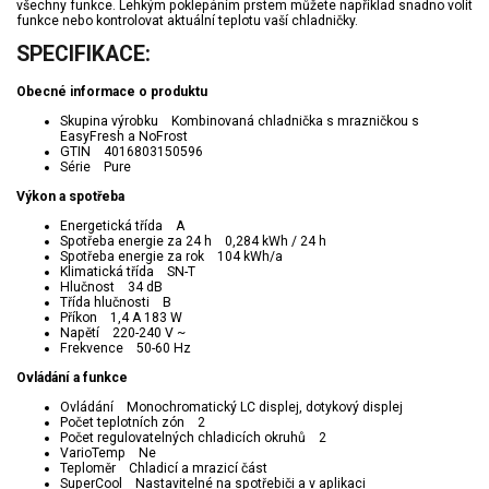
všechny funkce. Lehkým poklepáním prstem můžete například snadno volit
funkce nebo kontrolovat aktuální teplotu vaší chladničky.
SPECIFIKACE:
Obecné informace o produktu
Skupina výrobku Kombinovaná chladnička s mrazničkou s
EasyFresh a NoFrost
GTIN 4016803150596
Série Pure
Výkon a spotřeba
Energetická třída A
Spotřeba energie za 24 h 0,284 kWh / 24 h
Spotřeba energie za rok 104 kWh/a
Klimatická třída SN-T
Hlučnost 34 dB
Třída hlučnosti B
Příkon 1,4 A 183 W
Napětí 220-240 V ~
Frekvence 50-60 Hz
Ovládání a funkce
Ovládání Monochromatický LC displej, dotykový displej
Počet teplotních zón 2
Počet regulovatelných chladicích okruhů 2
VarioTemp Ne
Teploměr Chladicí a mrazicí část
SuperCool Nastavitelné na spotřebiči a v aplikaci