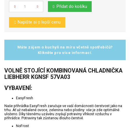
Přidat do košíku
Počet
Napište si o lepší cenu
Máte zájem o kuchyň na míru včetně spotřebičů?
Klikněte pro více informací.
VOLNĚ STOJÍCÍ KOMBINOVANÁ CHLADNIČKA
LIEBHERR KGNSF 57VA03
VYBAVENÍ:
EasyFresh
Naše přihrádka EasyFresh zaručuje ve vaší domácnosti čerstvost jako na
trhu. Ať už nebalené ovoce, zelenina nebo plodiny: vše je zde optimálně
uloženo. Díky těsnému uzávěru zvyšují potraviny vlhkost vzduchu v
přihrádce. Potraviny tak zůstanou dlouho čerstvé.
NoFrost