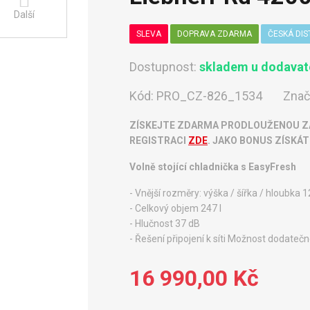
Další
SLEVA
DOPRAVA ZDARMA
ČESKÁ DIS
Dostupnost:
skladem u dodavate
Kód:
PRO_CZ-826_1534
Znač
ZÍSKEJTE ZDARMA PRODLOUŽENOU ZÁ
REGISTRACI
ZDE
. JAKO BONUS ZÍSKÁ
Volně stojící chladnička s EasyFresh
- Vnější rozměry: výška / šířka / hloubka 1
- Celkový objem 247 l
- Hlučnost 37 dB
- Řešení připojení k síti Možnost dodate
16 990,00 Kč