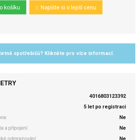
do košíku
Napište si o lepší cenu
etně spotřebičů? Klikněte pro více informací.
ETRY
4016803123392
5 let po registraci
na:
Ne
a a připojení:
Ne
cké odmrazování:
Ne