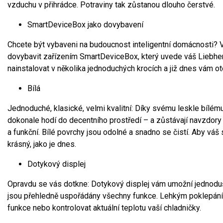
vzduchu v přihrádce. Potraviny tak zůstanou dlouho čerstvé.
SmartDeviceBox jako dovybavení
Chcete být vybaveni na budoucnost inteligentní domácnosti? 
dovybavit zařízením SmartDeviceBox, který uvede váš Liebher
nainstalovat v několika jednoduchých krocích a již dnes vám ot
Bílá
Jednoduché, klasické, velmi kvalitní: Díky svému leskle bílé
dokonale hodí do decentního prostředí – a zůstávají navzdo
a funkční. Bílé povrchy jsou odolné a snadno se čistí. Aby váš
krásný, jako je dnes.
Dotykový displej
Opravdu se vás dotkne: Dotykový displej vám umožní jednoduše 
jsou přehledně uspořádány všechny funkce. Lehkým poklepání
funkce nebo kontrolovat aktuální teplotu vaší chladničky.