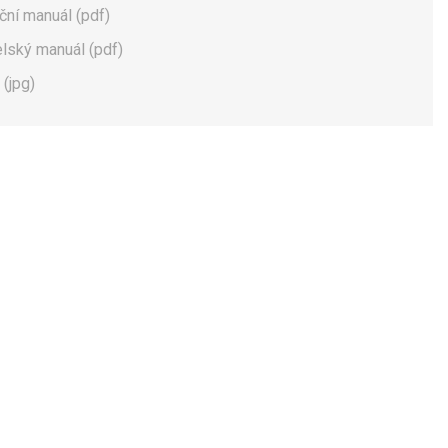
ační manuál (pdf)
elský manuál (pdf)
 (jpg)