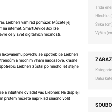
Třída ene
Hloubka (
Váš Liebherr vám rád pomůže: Můžete jej
Šířka (cm)
r na internet. SmartDeviceBox lze
Výška (cm
evře celý svět digitálních možností.
mu lakovanému povrchu se spotřebiče Liebherr
ZAŘAZ
ry trendům a módním vlnám nadčasové, krásné
 spotřebič Liebherr zůstal po mnoho let stejně
Kategorie
Další kat
a intuitivně ovládat váš Liebherr. Na displeji
m prstem můžete například snadno volit
SOUBO