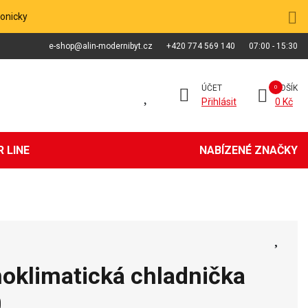
fonicky
e-shop@alin-modernibyt.cz
+420 774 569 140
07:00 - 15:30
ÚČET
KOŠÍK
Přihlásit
0 Kč
 LINE
NABÍZENÉ ZNAČKY
noklimatická chladnička
0