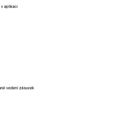
 v aplikaci
ané vedení zásuvek