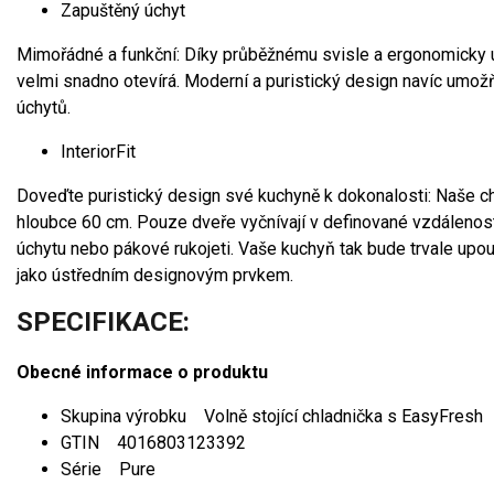
Zapuštěný úchyt
Mimořádné a funkční: Díky průběžnému svisle a ergonomicky
velmi snadno otevírá. Moderní a puristický design navíc umož
úchytů.
InteriorFit
Doveďte puristický design své kuchyně k dokonalosti: Naše c
hloubce 60 cm. Pouze dveře vyčnívají v definované vzdálenost
úchytu nebo pákové rukojeti. Vaše kuchyň tak bude trvale upo
jako ústředním designovým prvkem.
SPECIFIKACE:
Obecné informace o produktu
Skupina výrobku Volně stojící chladnička s EasyFresh
GTIN 4016803123392
Série Pure