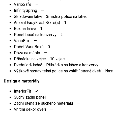
VarioSafe —
InfinitySpring —
Skladování lahví 3místná police na láhve
Anzahl EasyFresh-Safe(s) 1
Box na láhve 1
Počet boxů na konzervy 2
VarioBox —
Počet VarioBoxů 0
Dóza na máslo —
Přihrádka na vejce 10 vajec
Dveřní odkladač Přihrádka na láhve a konzervy
Výškově nastavitelná police na vnitřní straně dveří Nast
Design a materiály
InteriorFit ✔
Suchý zadní panel —
Zadní stěna ze suchého materiálu —
Vnitřní dekor dveří —