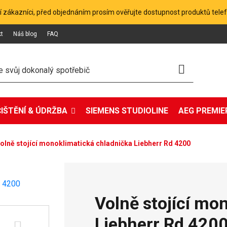
 zákazníci, před objednáním prosím ověřujte dostupnost produktů tele
kt
Náš blog
FAQ
ČIŠTĚNÍ & ÚDRŽBA
SIEMENS STUDIOLINE
AEG PREMIER
olně stojící monoklimatická chladnička Liebherr Rd 4200
Volně stojící mo
Liebherr Rd 420