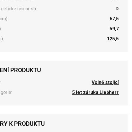
rgetické účinnosti:
D
cm):
67,5
:
59,7
):
125,5
ENÍ PRODUKTU
:
Volně stojící
egorie:
5 let záruka Liebherr
RY K PRODUKTU