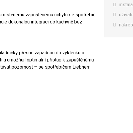
instal
 umístěnému zapuštěnému úchytu se spotřebič
uživat
ňuje dokonalou integraci do kuchyně bez
nákres
hladničky přesně zapadnou do výklenku o
i a umožňují optimální přístup k zapuštěnému
utávat pozornost – se spotřebičem Liebherr