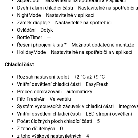
SuperCool Nastavitelné na spotřebiči a v aplikaci
Dveřní alarm chladicí části Nastavitelné na spotřebiči a
NightMode Nastavitelné v aplikaci
Zámek displeje Nastavitelné na spotřebiči
Ovládání Dotyk
BottleTimer —
Řešení připojení k síti * Možnost dodatečné montáže
HolidayMode Nastavitelné na spotřebiči a v aplikaci
Chladící část
Rozsah nastavení teplot +2 °C až +9 °C
Vnitřní osvětlení chladicí části EasyFresh
Proces odmrazování automatický
Filtr FreshAir Ve ventilu
Systém vysouvacích zásuvek v chladicí části Integrov
Vnitřní osvětlení chladící části LED stropní osvětlení
Počet úložných ploch chladící části 5
Z toho dělitelných 0
z toho výškově nastaviletných 4