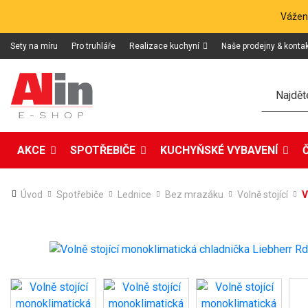
Vážení
Sety na míru
Pro truhláře
Realizace kuchyní
Naše prodejny & konta
Hledat
AKCE
SPOTŘEBIČE
KUCHYŇSKÉ VYBAVENÍ
Úvod
Spotřebiče
Lednice
Bez mrazáku
Volně stojící
V