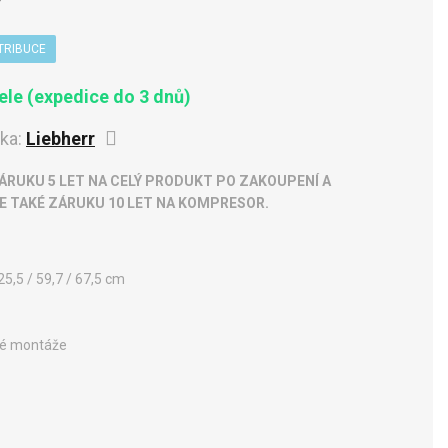
TRIBUCE
le (expedice do 3 dnů)
ka:
Liebherr
RUKU 5 LET NA CELÝ PRODUKT PO ZAKOUPENÍ A
TE TAKÉ ZÁRUKU 10 LET NA KOMPRESOR.
25,5 / 59,7 / 67,5 cm
čné montáže