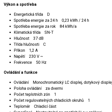
Výkon a spotřeba
Energetická třída D
Spotřeba energie za 24 h 0,23 kWh / 24 h
Spotřeba energie za rok 84 kWh/a
Klimatická třída SN-T
Hlučnost 37 dB
Třída hlučnosti C
Příkon 1,2 A
Napětí 230 V ~
Frekvence 50 Hz
Ovládání a funkce
Ovládání Monochromatický LC displej, dotykový disple
Poloha ovládání za dvermi
Počet teplotních zón 1
Počet regulovatelných chladicích okruhů 1
Teploměr Chladicí část