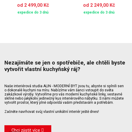
od 2 499,00 Kč
od 2 249,00 Kč
expedice do 3 dnů
expedice do 3 dnů
Nezajímáte se jen o spotřebiče, ale chtěli byste
vytvořit vlastní kuchyňský ráj?
Naše interiérová studia ALIN - MODERNÍ BYT jsou tu, abyste si splnili sen
o dokonalé kuchyni na míru. Nabízíme vám šanci vstoupit do světa
zakázkové výroby. Vytvoříme pro vás moderní kuchyňské linky, vestavné
skříně nebo jakýkoliv jedinečný kus interiérového nábytku. S námi můžete
vytvořit prostor, který plně odpovídá vašim představám a potřebám.
Začněte navrhovat svůj vlastní unikátní interiér ještě dnes!
Chci zjistit více