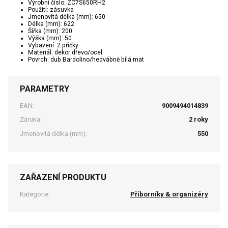
Výrobní číslo: ZC7S650RH2
Použití: zásuvka
Jmenovitá délka (mm): 650
Délka (mm): 622
Šířka (mm): 200
Výška (mm): 50
Vybavení: 2 příčky
Materiál: dekor dřevo/ocel
Povrch: dub Bardolino/hedvábně bílá mat
PARAMETRY
EAN:
9009494014839
Záruka:
2 roky
Jmenovitá délka (mm):
550
ZAŘAZENÍ PRODUKTU
Kategorie:
Příborníky & organizéry