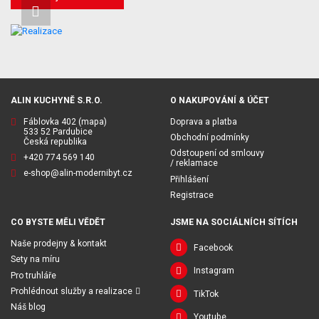
ALIN KUCHYNĚ S.R.O.
O NAKUPOVÁNÍ & ÚČET
Fáblovka 402
(mapa)
Doprava a platba
533 52 Pardubice
Obchodní podmínky
Česká republika
Odstoupení od smlouvy
+420 774 569 140
/ reklamace
e-shop@alin-modernibyt.cz
Přihlášení
Registrace
CO BYSTE MĚLI VĚDĚT
JSME NA SOCIÁLNÍCH SÍTÍCH
Naše prodejny & kontakt
Facebook
Sety na míru
Instagram
Pro truhláře
Prohlédnout služby a realizace
TikTok
Náš blog
Youtube