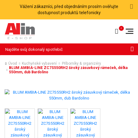
Vážení zákazníci, před objednáním prosím ověřujte
dostupnost produktů telefonicky
Hledat
Úvod
Kuchyňské vybavení
Příborníky & organizéry
BLUM AMBIA-LINE ZC7S550RH2 široký zásuvkový rámeček, délka
550mm, dub Bardolino