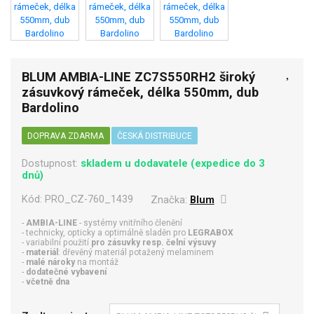
BLUM AMBIA-LINE ZC7S550RH2 široký
zásuvkový rámeček, délka 550mm, dub
Bardolino
DOPRAVA ZDARMA
ČESKÁ DISTRIBUCE
Dostupnost:
skladem u dodavatele (expedice do 3
dnů)
Kód:
PRO_CZ-760_1439
Značka:
Blum
-
AMBIA-LINE
- systémy vnitřního členění
- technicky, opticky a optimálně sladěn pro
LEGRABOX
- variabilní použití
pro zásuvky resp. čelní výsuvy
-
materiál
: dřevěný materiál potažený melaminem
-
malé nároky
na montáž
-
dodatečné vybavení
-
včetně dna