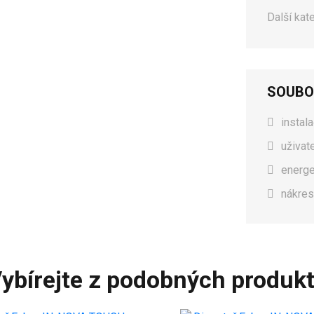
Další kat
SOUBO
instal
uživat
energe
nákres
ybírejte z podobných produk