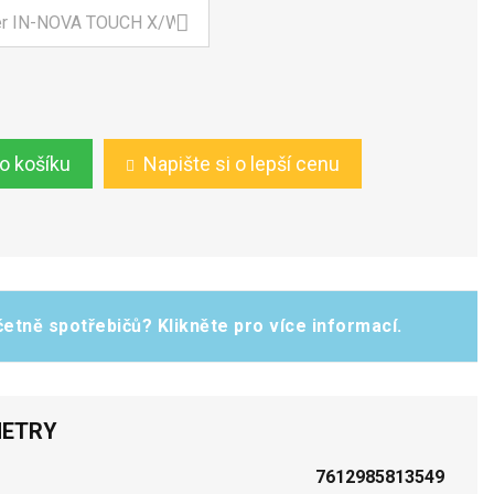
do košíku
Napište si o lepší cenu
etně spotřebičů? Klikněte pro více informací.
ETRY
7612985813549