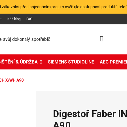
 zákazníci, před objednáním prosím ověřujte dostupnost produktů tele
kt
Náš blog
FAQ
ČIŠTĚNÍ & ÚDRŽBA
SIEMENS STUDIOLINE
AEG PREMIER
UCH X/WH A90
Digestoř Faber
A90