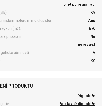
5 let po registraci
(dB):
69
umístění motoru mimo digestoř:
Ano
 výkon (m3):
670
a a připojení:
Ne
nerezová
rgetické účinnosti:
A
:
90
ENÍ PRODUKTU
:
Digestoře
egorie:
Vestavné digestoře