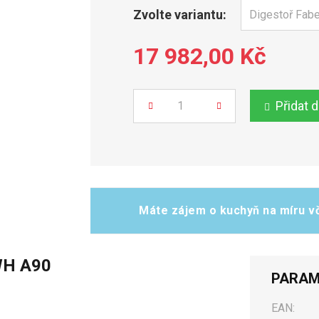
Zvolte variantu:
17 982,00 Kč
Přidat 
Počet
Máte zájem o kuchyň na míru vč
WH A90
PARAM
EAN: