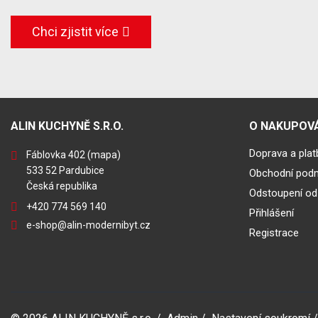
Chci zjistit více
ALIN KUCHYNĚ S.R.O.
O NAKUPOVÁ
Doprava a plat
Fáblovka 402
(mapa)
533 52 Pardubice
Obchodní pod
Česká republika
Odstoupení od
+420 774 569 140
Přihlášení
e-shop@alin-modernibyt.cz
Registrace