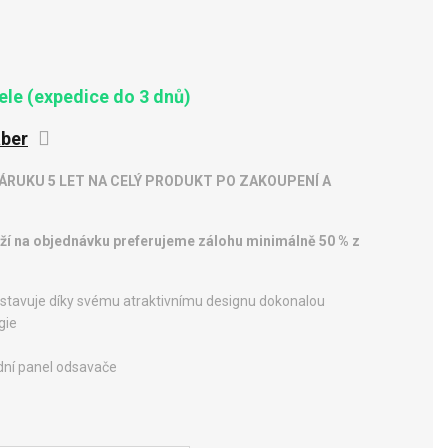
le (expedice do 3 dnů)
ber
RUKU 5 LET NA CELÝ PRODUKT PO ZAKOUPENÍ A
oží na objednávku preferujeme zálohu minimálně 50 % z
stavuje díky svému atraktivnímu designu dokonalou
gie
dní panel odsavače