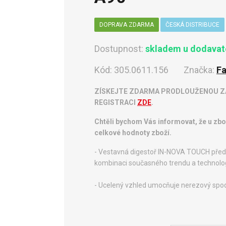
DOPRAVA ZDARMA
ČESKÁ DISTRIBUCE
Dostupnost:
skladem u dodavate
Kód:
305.0611.156
Značka:
Fa
ZÍSKEJTE ZDARMA PRODLOUŽENOU ZÁ
REGISTRACI
ZDE
.
Chtěli bychom Vás informovat, že u zb
celkové hodnoty zboží.
- Vestavná digestoř IN-NOVA TOUCH před
kombinaci současného trendu a technolo
- Ucelený vzhled umocňuje nerezový spo