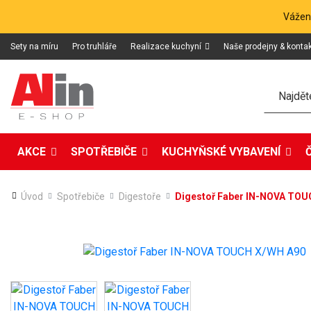
Vážení
Sety na míru
Pro truhláře
Realizace kuchyní
Naše prodejny & konta
Hledat
AKCE
SPOTŘEBIČE
KUCHYŇSKÉ VYBAVENÍ
Úvod
Spotřebiče
Digestoře
Digestoř Faber IN-NOVA TO