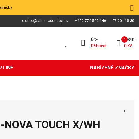
fonicky
e-shop@alin-modernibyt.cz
+420 774 569 140
07:00 - 15:30
ÚČET
KOŠÍK
Přihlásit
0 Kč
 LINE
NABÍZENÉ ZNAČKY
 IN-NOVA TOUCH X/WH