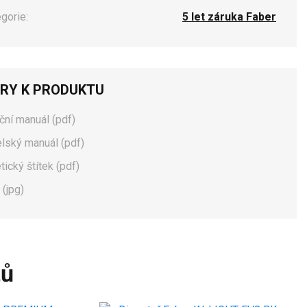
egorie:
5 let záruka Faber
RY K PRODUKTU
ační manuál (pdf)
elský manuál (pdf)
tický štítek (pdf)
 (jpg)
tů