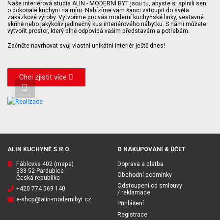
Naše interiérová studia ALIN - MODERNÍ BYT jsou tu, abyste si splnili sen
o dokonalé kuchyni na míru. Nabízíme vám šanci vstoupit do světa
zakázkové výroby. Vytvoříme pro vás moderní kuchyňské linky, vestavné
skříně nebo jakýkoliv jedinečný kus interiérového nábytku. S námi můžete
vytvořit prostor, který plně odpovídá vašim představám a potřebám.
Začněte navrhovat svůj vlastní unikátní interiér ještě dnes!
Chci zjistit více
ALIN KUCHYNĚ S.R.O.
O NAKUPOVÁNÍ & ÚČET
Fáblovka 402
(mapa)
Doprava a platba
533 52 Pardubice
Obchodní podmínky
Česká republika
Odstoupení od smlouvy
+420 774 569 140
/ reklamace
e-shop@alin-modernibyt.cz
Přihlášení
Registrace