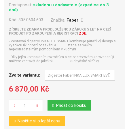
Dostupnost:
skladem u dodavatele (expedice do 3
dnů)
Kód:
305.0604.603
Značka:
Faber
ZÍSKEJTE ZDARMA PRODLOUŽENOU ZÁRUKU 5 LET NA CELÝ
PRODUKT PO ZAKOUPENÍ A REGISTRACI
ZDE
.
- Vestavná digestoř INKA LUX SMART kombinuje přitažlivý design s
vysokou účinností odsávání a stane se vaším
nepostradatelným pomocníkem v kuchyni
- Díky jejím kompaktním rozměrům a celonerezovému provedení ji
můžete vestavět do jakékoli kuchyňské skříňky
Zvolte variantu:
6 870,00 Kč
Přidat do košíku
Počet
Napište si o lepší cenu