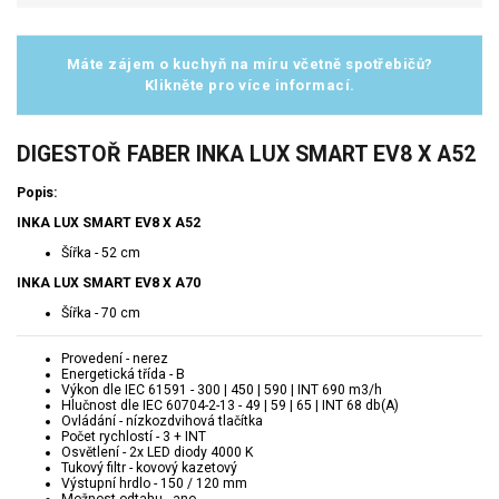
Máte zájem o kuchyň na míru včetně spotřebičů?
Klikněte pro více informací.
DIGESTOŘ FABER INKA LUX SMART EV8 X A52
Popis:
INKA LUX SMART EV8 X A52
Šířka - 52 cm
INKA LUX SMART EV8 X A70
Šířka - 70 cm
Provedení - nerez
Energetická třída - B
Výkon dle IEC 61591 - 300 | 450 | 590 | INT 690 m3/h
Hlučnost dle IEC 60704-2-13 - 49 | 59 | 65 | INT 68 db(A)
Ovládání - nízkozdvihová tlačítka
Počet rychlostí - 3 + INT
Osvětlení - 2x LED diody 4000 K
Tukový filtr - kovový kazetový
Výstupní hrdlo - 150 / 120 mm