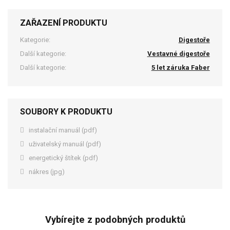
ZAŘAZENÍ PRODUKTU
Kategorie:
Digestoře
Další kategorie:
Vestavné digestoře
Další kategorie:
5 let záruka Faber
SOUBORY K PRODUKTU
instalační manuál (pdf)
uživatelský manuál (pdf)
energetický štítek (pdf)
nákres (jpg)
Vybírejte z podobných produktů