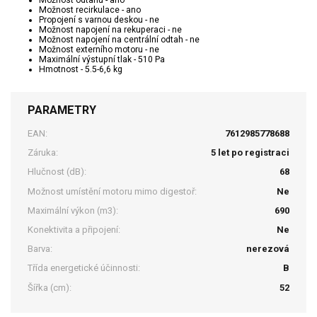
Možnost odtahu - ano
Možnost recirkulace - ano
Propojení s varnou deskou - ne
Možnost napojení na rekuperaci - ne
Možnost napojení na centrální odtah - ne
Možnost externího motoru - ne
Maximální výstupní tlak - 510 Pa
Hmotnost - 5.5-6,6 kg
PARAMETRY
EAN:
7612985778688
Záruka:
5 let po registraci
Hlučnost (dB):
68
Možnost umístění motoru mimo digestoř:
Ne
Maximální výkon (m3):
690
Konektivita a připojení:
Ne
Barva:
nerezová
Třída energetické účinnosti:
B
Šířka (cm):
52