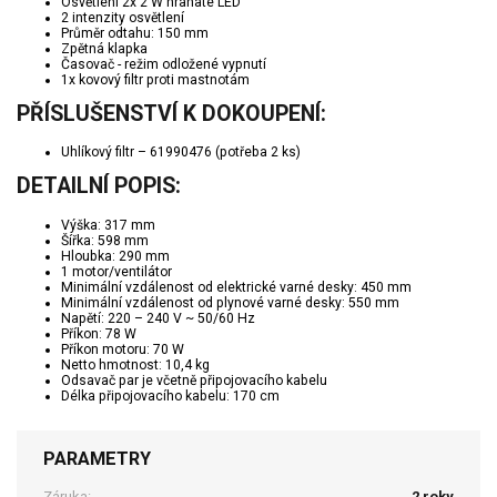
Osvětlení 2x 2 W hranaté LED
2 intenzity osvětlení
Průměr odtahu: 150 mm
Zpětná klapka
Časovač - režim odložené vypnutí
1x kovový filtr proti mastnotám
PŘÍSLUŠENSTVÍ K DOKOUPENÍ:
Uhlíkový filtr – 61990476 (potřeba 2 ks)
DETAILNÍ POPIS:
Výška: 317 mm
Šířka: 598 mm
Hloubka: 290 mm
1 motor/ventilátor
Minimální vzdálenost od elektrické varné desky: 450 mm
Minimální vzdálenost od plynové varné desky: 550 mm
Napětí: 220 – 240 V ~ 50/60 Hz
Příkon: 78 W
Příkon motoru: 70 W
Netto hmotnost: 10,4 kg
Odsavač par je včetně připojovacího kabelu
Délka připojovacího kabelu: 170 cm
PARAMETRY
Záruka:
2 roky