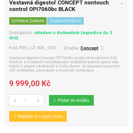
Vestavná digestoř CONCEPT nontouch
control OPI7060bc BLACK
DOPRAVA ZDARMA
ČESKÁ DISTRIBUCE
Dostupnost:
skladem u dodavatele (expedice do 3
dnů)
Kód:
PRO_CZ-504_1055
Značka:
Concept
Vestavná digestoř Concept OPI7060bc vyniká extra výkonem 635
m3/hod. a moderním bezdotykovým ovládáním pomocí gesta ruky.
Nabízí 3 stupně odvětrávání a funkci Boost. Je vybavena úsporným
LED osvětlením, časovačem a možností recirkulace.
9 999,00 Kč
Přidat do košíku
Počet
Napište si o lepší cenu