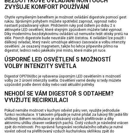
BEZDOTYKOVÉ OVLÁDÁNÍ NONTOUCH
ZVYŠUJE KOMFORT POUŽÍVÁNÍ
Chytře vymyšleným benefitem je možnost ovládání digestoře pomocí gest
rukou. Správným pohybem můžete spotřebič zapnout, vypnout nebo
nastavit požadovaný výkon. Přidržením ruky pod čidlem po dobu 2 s
aktivujete LED osvětlení, které stejným způsobem můžete také vypnout.
Díky modernímu bezdotykovému ovládání už nemusíte řešit otisky prstů na
skle. Povrch digestoře bude neustále zářit čistotou. K ovládání lze použít i
dálkový ovladač, který navíc umožňuje aktivaci časovače a volbu intenzity
osvětlení. Je osazený magnetem, takže ho lehce připevníte přímo na
digestoř, lednici nebo jakékoliv jiné místo, které máte při ruce.
ÚSPORNÉ LED OSVĚTLENÍ S MOŽNOSTÍ
VOLBY INTENZITY SVĚTLA
Digestoř OPI7060bc je vybavena úsporným LED osvětlením s možností
volby ze 2 úrovní intenzity světla. Osvětlení varné desky si tedy můžete
uzpůsobit podle denní doby nebo vaší aktuální potřeby.
NEHODÍ SE VÁM DIGESTOŘ S ODTAHEM?
VYUŽIJTE RECIRKULACI
Pokud nemáte možnost v kuchyni odvést páru ven, využijte jednoduše
funkci recirkulace. V takovém případě je nutné přidat za tukový filtr ještě filtr
uhlíkový. Během recirkulace je odsávaný vzduch přefiltrován a díky
aktivnímu uhlíku zbaven veškerých pachů. Čistý vzduch je následně vrácen
zpět do místnosti. Pro správné fungování recirkulačního odtahu je nutné
vyvést odvod na přefiltrovaný vzduch kuchyňskou skříňkou zpět do