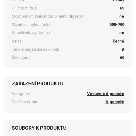
Hlučnost (dB):
62
Možnost umístění motoru mimo digestoř:
ne
Maximální výkon (m3):
500-700
Konektivita a připojení:
ne
Barva:
černá
Třída energetické účinnosti:
B
Šířka (cm):
60
ZAŘAZENÍ PRODUKTU
Kategorie:
Vestavné digestoře
Další kategorie:
Digestoře
SOUBORY K PRODUKTU