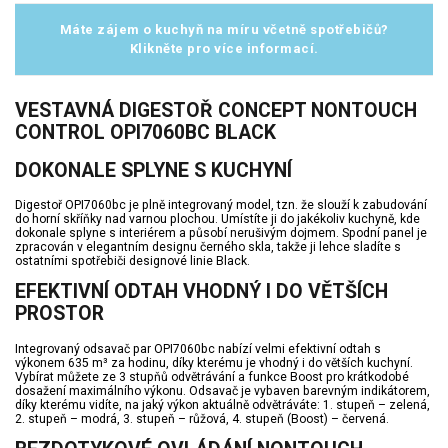
Máte zájem o kuchyň na míru včetně spotřebičů?
Klikněte pro více informací.
VESTAVNÁ DIGESTOŘ CONCEPT NONTOUCH
CONTROL OPI7060BC BLACK
DOKONALE SPLYNE S KUCHYNÍ
Digestoř OPI7060bc je plně integrovaný model, tzn. že slouží k zabudování
do horní skříňky nad varnou plochou. Umístíte ji do jakékoliv kuchyně, kde
dokonale splyne s interiérem a působí nerušivým dojmem. Spodní panel je
zpracován v elegantním designu černého skla, takže ji lehce sladíte s
ostatními spotřebiči designové linie Black.
EFEKTIVNÍ ODTAH VHODNÝ I DO VĚTŠÍCH
PROSTOR
Integrovaný odsavač par OPI7060bc nabízí velmi efektivní odtah s
výkonem 635 m³ za hodinu, díky kterému je vhodný i do větších kuchyní.
Vybírat můžete ze 3 stupňů odvětrávání a funkce Boost pro krátkodobé
dosažení maximálního výkonu. Odsavač je vybaven barevným indikátorem,
díky kterému vidíte, na jaký výkon aktuálně odvětráváte: 1. stupeň – zelená,
2. stupeň – modrá, 3. stupeň – růžová, 4. stupeň (Boost) – červená.