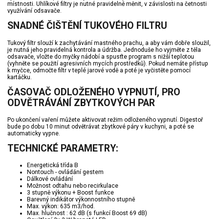
místnosti. Uhlíkové filtry je nutné pravidelně měnit, v závislosti na četnosti
využívání odsavače.
SNADNÉ ČIŠTĚNÍ TUKOVÉHO FILTRU
Tukový filtr slouží k zachytávání mastného prachu, a aby vám dobře sloužil,
je nutná jeho pravidelná kontrola a údržba. Jednoduše ho vyjměte z těla
odsavače, vložte do myčky nádobí a spusťte program s nižší teplotou
(vyhněte se použití agresivních mycích prostředků). Pokud nemáte přístup
k myčce, odmočte filtr v teplé jarové vodě a poté je vyčistěte pomocí
kartáčku.
ČASOVAČ ODLOŽENÉHO VYPNUTÍ, PRO
ODVĚTRÁVÁNÍ ZBYTKOVÝCH PAR
Po ukončení vaření můžete aktivovat režim odloženého vypnutí. Digestoř
bude po dobu 10 minut odvětrávat zbytkové páry v kuchyni, a poté se
automaticky vypne.
TECHNICKÉ PARAMETRY:
Energetická třída B
Nontouch - ovládání gestem
Dálkové ovládání
Možnost odtahu nebo recirkulace
3 stupně výkonu + Boost funkce
Barevný indikátor výkonnostního stupně
Max. výkon: 635 m3/hod.
Max. hlučnost : 62 dB (s funkcí Boost 69 dB)