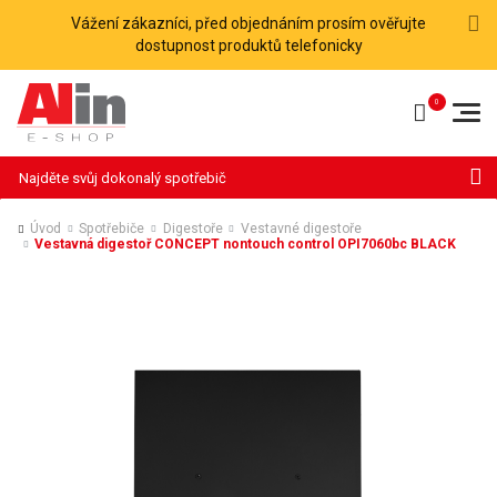
Vážení zákazníci, před objednáním prosím ověřujte
dostupnost produktů telefonicky
Hledat
Úvod
Spotřebiče
Digestoře
Vestavné digestoře
Vestavná digestoř CONCEPT nontouch control OPI7060bc BLACK