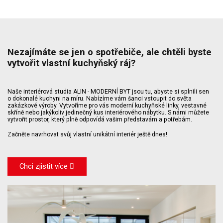
Nezajímáte se jen o spotřebiče, ale chtěli byste
vytvořit vlastní kuchyňský ráj?
Naše interiérová studia ALIN - MODERNÍ BYT jsou tu, abyste si splnili sen
o dokonalé kuchyni na míru. Nabízíme vám šanci vstoupit do světa
zakázkové výroby. Vytvoříme pro vás moderní kuchyňské linky, vestavné
skříně nebo jakýkoliv jedinečný kus interiérového nábytku. S námi můžete
vytvořit prostor, který plně odpovídá vašim představám a potřebám.
Začněte navrhovat svůj vlastní unikátní interiér ještě dnes!
Chci zjistit více