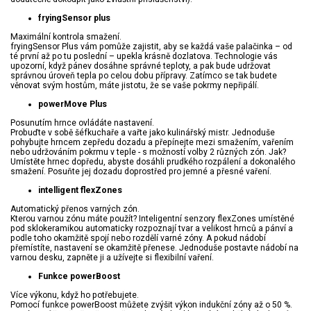
fryingSensor plus
Maximální kontrola smažení.
fryingSensor Plus vám pomůže zajistit, aby se každá vaše palačinka – od
té první až po tu poslední – upekla krásně dozlatova. Technologie vás
upozorní, když pánev dosáhne správné teploty, a pak bude udržovat
správnou úroveň tepla po celou dobu přípravy. Zatímco se tak budete
věnovat svým hostům, máte jistotu, že se vaše pokrmy nepřipálí.
powerMove Plus
Posunutím hrnce ovládáte nastavení.
Probuďte v sobě šéfkuchaře a vařte jako kulinářský mistr. Jednoduše
pohybujte hrncem zepředu dozadu a přepínejte mezi smažením, vařením
nebo udržováním pokrmu v teple - s možností volby 2 různých zón. Jak?
Umístěte hrnec dopředu, abyste dosáhli prudkého rozpálení a dokonalého
smažení. Posuňte jej dozadu doprostřed pro jemné a přesné vaření.
intelligent flexZones
Automatický přenos varných zón.
Kterou varnou zónu máte použít? Inteligentní senzory flexZones umístěné
pod sklokeramikou automaticky rozpoznají tvar a velikost hrnců a pánví a
podle toho okamžitě spojí nebo rozdělí varné zóny. A pokud nádobí
přemístíte, nastavení se okamžitě přenese. Jednoduše postavte nádobí na
varnou desku, zapněte ji a užívejte si flexibilní vaření.
Funkce powerBoost
Více výkonu, když ho potřebujete.
Pomocí funkce powerBoost můžete zvýšit výkon indukční zóny až o 50 %.