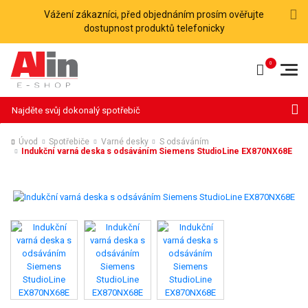
Vážení zákazníci, před objednáním prosím ověřujte
dostupnost produktů telefonicky
Hledat
Úvod
Spotřebiče
Varné desky
S odsáváním
Indukční varná deska s odsáváním Siemens StudioLine EX870NX68E