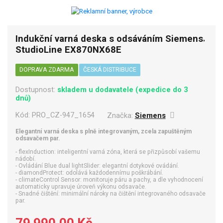
Indukční varná deska s odsáváním Siemens
StudioLine EX870NX68E
DOPRAVA ZDARMA
ČESKÁ DISTRIBUCE
Dostupnost:
skladem u dodavatele (expedice do 3
dnů)
Kód:
PRO_CZ-947_1654
Značka:
Siemens
Elegantní varná deska s plně integrovaným, zcela zapuštěným
odsavačem par.
- flexInduction: inteligentní varná zóna, která se přizpůsobí vašemu
nádobí.
- Ovládání Blue dual lightSlider: elegantní dotykové ovádání.
- diamondProtect: odolává každodennímu poškrábání.
- climateControl Sensor: monitoruje páru a pachy, a dle vyhodnocení
automaticky upravuje úroveň výkonu odsavače.
- Snadné čištění: minimální nároky na čištění integrovaného odsavače
par.
79 990,00 Kč