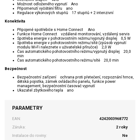
Možnost odloženého vypnutí Ano
Připomenutí vyčištění filtru ano
Regulace výkonových stupňů 17 stupňů + 2 intenzivní
Konektivita
Připojené spotřebiče s Home Connect Ano
Funkce Home Connect vzdálené monitorování, vzdálený servis
Spotřeba energie v pohotovostním režimu/vypnutý displej 0,5 W
Spotřeba energie v pohotovostním režimu/sítě (způsob vypnutí
modulu Wi-Fi naleznete v uživatelské příručce) 2,0 W
Čas automatického pohotovostního režimu/vypnutý displej 20,0
min
Čas automatického pohotovostního režimu/sítě 20,0 min
Bezpečnost
Bezpečnostní zařízení ochrana proti přetečení, rozpoznání hrnce,
dětská pojistka, zámek ovládacího panelu, funkce power
management, bezpečnostní časovač vypnutí
Ukazatel zbytkového tepla ano
PARAMETRY
EAN:
4242003968772
Záruka:
2 roky
Instalace do roviny:
Ne