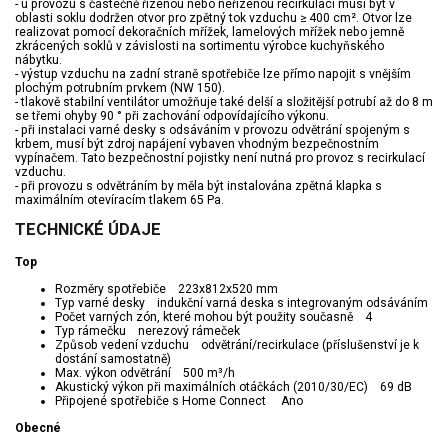
- u provozu s částečně řízenou nebo neřízenou recirkulací musí být v
oblasti soklu dodržen otvor pro zpětný tok vzduchu ≥ 400 cm². Otvor lze
realizovat pomocí dekoračních mřížek, lamelových mřížek nebo jemně
zkrácených soklů v závislosti na sortimentu výrobce kuchyňského
nábytku.
- výstup vzduchu na zadní straně spotřebiče lze přímo napojit s vnějším
plochým potrubním prvkem (NW 150).
- tlakově stabilní ventilátor umožňuje také delší a složitější potrubí až do 8 m
se třemi ohyby 90 ° při zachování odpovídajícího výkonu.
- při instalaci varné desky s odsáváním v provozu odvětrání spojeným s
krbem, musí být zdroj napájení vybaven vhodným bezpečnostním
vypínačem. Tato bezpečnostní pojistky není nutná pro provoz s recirkulací
vzduchu.
- při provozu s odvětráním by měla být instalována zpětná klapka s
maximálním otevíracím tlakem 65 Pa.
TECHNICKÉ ÚDAJE
Top
Rozměry spotřebiče 223x812x520 mm
Typ varné desky indukční varná deska s integrovaným odsáváním
Počet varných zón, které mohou být použity současně 4
Typ rámečku nerezový rámeček
Způsob vedení vzduchu odvětrání/recirkulace (příslušenství je k
dostání samostatně)
Max. výkon odvětrání 500 m³/h
Akustický výkon při maximálních otáčkách (2010/30/EC) 69 dB
Připojené spotřebiče s Home Connect Ano
Obecné