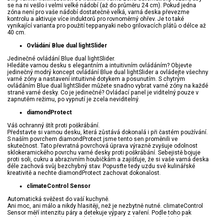
se na ni vešlo i velmi velké nádobí (až do průměru 24 cm). Pokud jedna
zóna není pro vaše nádobí dostatečně velká, varná deska převezme
kontrolu a aktivuje více induktorů pro rovnoměrný ohřev. Je to také
vynikající varianta pro použití teppanyaki nebo grilovacích plátů o délce až
40 cm.
Ovládání Blue dual lightSlider
Jedinečné ovládání Blue dual lightSlider.
Hledáte varnou desku s elegantním a intuitivním ovládáním? Objevte
jedinečný modrý koncept ovládání Blue dual lightSlider a ovládejte všechny
varné zóny a nastavení intuitivně dotykem a posunutím. S chytrým
ovládáním Blue dual lightSlider můžete snadno vybrat varné zóny na každé
straně varné desky. Co je jedinečné? Ovládací panel je viditelný pouze v
zapnutém režimu, po vypnutí je zcela neviditelný.
diamondProtect
Váš ochranný štít proti poškrábání.
Představte si varnou desku, která zůstává dokonalá i při častém používání.
S naším povrchem diamondProtect jsme tento sen proměnili ve
skutečnost. Tato převratná povrchová úprava výrazně zvyšuje odolnost
sklokeramického povrchu varné desky proti poškrábání. Sebejistě bojuje
proti soli, cukru a abrazivním houbičkám a zajišťuje, že si vaše varná deska
déle zachová svůj bezchybný stav. Popusťte tedy uzdu své kulinářské
kreativitě a nechte diamondProtect zachovat dokonalost.
climateControl Sensor
Automatická svěžest do vaší kuchyně.
Ani moc, ani málo a nikdy hlasitěji, než je nezbytně nutné. climateControl
Sensor měří intenzitu páry a detekuje výpary z vaření. Podle toho pak