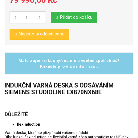
Přidat do košíku
Počet
Napište si o lepší cenu
Máte zájem o kuchyň na míru včetně spotřebičů?
Klikněte pro více informací.
INDUKČNÍ VARNÁ DESKA S ODSÁVÁNÍM
SIEMENS STUDIOLINE EX870NX68E
DŮLEŽITÉ
flexInduction
Varná deska, která se přizpůsobí vašemu nádobí.
Díky funkci flexInduction se flexibilní varná zóna automaticky rozšíří, aby