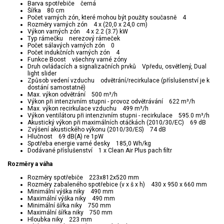
Barva spotřebiče černá
Šířka 80 cm
Počet varných zón, které mohou být použity současně 4
Rozměry varných zón 4 x (20,0 x 24,0 cm)
Výkon varných zón 4 x 2.2 (3.7) kW
Typ rámečku nerezový rámeček
Počet sálavých varných zón 0
Počet indukčních varných zón 4
Funkce Boost všechny varné zóny
Druh ovládacích a signalizačních prvků Vpředu, osvětlený, Dual
light slider
Způsob vedení vzduchu odvětrání/recirkulace (příslušenství je k
dostání samostatně)
Max. výkon odvětrání 500 m³/h
Výkon při intenzivním stupni - provoz odvětrávání 622 m³/h
Max. výkon recirkulace vzduchu 499 m³/h
Výkon ventilátoru při intenzivním stupni - recirkulace 595.0 m³/h
Akustický výkon při maximálních otáčkách (2010/30/EC) 69 dB
Zvýšení akustického výkonu (2010/30/ES) 74 dB
Hlučnost 69 dB(A) re 1pW
Spotřeba energie varné desky 185,0 Wh/kg
Dodávané příslušenství 1 x Clean Air Plus pach filtr
Rozměry a váha
Rozměry spotřebiče 223x812x520 mm
Rozměry zabaleného spotřebice (v x š x h) 430 x 950 x 660 mm
Minimální výška niky 490 mm
Maximální výška niky 490 mm
Minimální šířka niky 750 mm
Maximální šířka niky 750 mm
Hloubka niky 223 mm