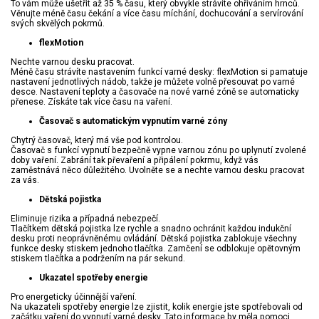
To vám může ušetřit až 35 % času, který obvykle strávíte ohříváním hrnců.
Věnujte méně času čekání a více času míchání, dochucování a servírování
svých skvělých pokrmů.
flexMotion
Nechte varnou desku pracovat.
Méně času strávíte nastavením funkcí varné desky: flexMotion si pamatuje
nastavení jednotlivých nádob, takže je můžete volně přesouvat po varné
desce. Nastavení teploty a časovače na nové varné zóně se automaticky
přenese. Získáte tak více času na vaření.
Časovač s automatickým vypnutím varné zóny
Chytrý časovač, který má vše pod kontrolou.
Časovač s funkcí vypnutí bezpečně vypne varnou zónu po uplynutí zvolené
doby vaření. Zabrání tak převaření a připálení pokrmu, když vás
zaměstnává něco důležitého. Uvolněte se a nechte varnou desku pracovat
za vás.
Dětská pojistka
Eliminuje rizika a případná nebezpečí.
Tlačítkem dětská pojistka lze rychle a snadno ochránit každou indukční
desku proti neoprávněnému ovládání. Dětská pojistka zablokuje všechny
funkce desky stiskem jednoho tlačítka. Zamčení se odblokuje opětovným
stiskem tlačítka a podržením na pár sekund.
Ukazatel spotřeby energie
Pro energeticky účinnější vaření.
Na ukazateli spotřeby energie lze zjistit, kolik energie jste spotřebovali od
začátku vaření do vypnutí varné desky. Tato informace by měla pomoci