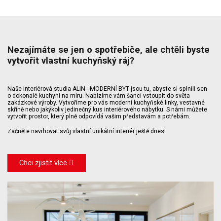
Nezajímáte se jen o spotřebiče, ale chtěli byste
vytvořit vlastní kuchyňský ráj?
Naše interiérová studia ALIN - MODERNÍ BYT jsou tu, abyste si splnili sen
o dokonalé kuchyni na míru. Nabízíme vám šanci vstoupit do světa
zakázkové výroby. Vytvoříme pro vás moderní kuchyňské linky, vestavné
skříně nebo jakýkoliv jedinečný kus interiérového nábytku. S námi můžete
vytvořit prostor, který plně odpovídá vašim představám a potřebám.
Začněte navrhovat svůj vlastní unikátní interiér ještě dnes!
Chci zjistit více