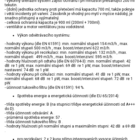
- výkonný drenážní systém zajistí ochranu i při množství přesahující 200 ml
tekutin.
- (dolní) jednotka ochrany proti přetečení má kapacitu 700 ml, takže pokryje
i větší incidenty při vaření. Zásobník je vhodný pro mytí v myčce nádobý, je
snadno přístupný a vyjímatelný.
- celková ochranná kapacita je 900 ml (200ml + 700ml).
- ventilátor a motor ventilátoru jsou vodotěsné.
Výkon odvětrávacího systému:
- hodnoty výkonu (dle EN 61591): min. normální stupeň 154 m3/h , max.
normální stupeň 500 m3/h , max. boost/intenzivní 622 m3/h.
- hodnoty výkonu při recirkulaci: min. normální stupeň: 132 m3/h , max.
normální stupeň: 499 m3/h , max. boost/intenzivní: 595 m3/h.
- hodnoty hlučnosti při odtahu (dle EN 60704-3): min. normální stupeň: 42
dB re 1 pW, max. normální stupeň: 69 dB re 1 pW, max. boost/intenzivní
nastavení: 74 dB re 1 pW.
- hodnoty výkonu při cirkulaci: min. normální stupeň: 41 dB re 1 pW, max.
normální stupeň: 68 dB re 1 pW, max. boost/intenzivní stupeň: 72 dB re 1
pW.
- účinnost tukového filtru (dle EN 61591): 94 %.
Spotřeba energie a energetická účinnosti (dle EU 65/2014):
- třída spotřeby energie: B (na stupnici třídye energetické účinnosti od A+++
do D).
- třída účinnosti odsávání: A .
- průměrná spotřeba energie: 57 .
- třída účinnosti tukového filtru: B .
- hodnoty hlučnosti při normální stupni a maximálním stupni: 42 dB a 69 dB
.
pro recirkulaci: 2 x 2 kusy přímo integrovaných vysoce účinných