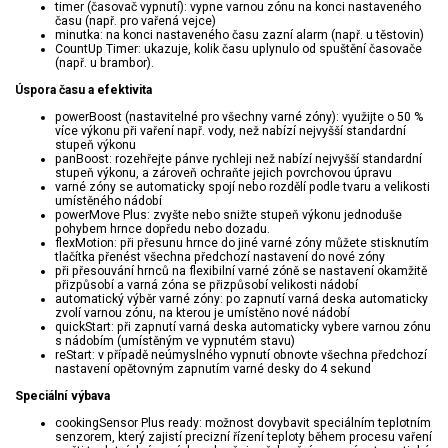
timer (časovač vypnutí): vypne varnou zónu na konci nastaveného
času (např. pro vařená vejce)
minutka: na konci nastaveného času zazní alarm (např. u těstovin)
CountUp Timer: ukazuje, kolik času uplynulo od spuštění časovače
(např. u brambor).
Úspora času a efektivita
powerBoost (nastavitelné pro všechny varné zóny): využijte o 50 %
více výkonu při vaření např. vody, než nabízí nejvyšší standardní
stupeň výkonu
panBoost: rozehřejte pánve rychleji než nabízí nejvyšší standardní
stupeň výkonu, a zároveň ochraňte jejich povrchovou úpravu
varné zóny se automaticky spojí nebo rozdělí podle tvaru a velikosti
umístěného nádobí
powerMove Plus: zvyšte nebo snižte stupeň výkonu jednoduše
pohybem hrnce dopředu nebo dozadu.
flexMotion: při přesunu hrnce do jiné varné zóny můžete stisknutím
tlačítka přenést všechna předchozí nastavení do nové zóny
při přesouvání hrnců na flexibilní varné zóně se nastavení okamžitě
přizpůsobí a varná zóna se přizpůsobí velikosti nádobí
automatický výběr varné zóny: po zapnutí varná deska automaticky
zvolí varnou zónu, na kterou je umístěno nové nádobí
quickStart: při zapnutí varná deska automaticky vybere varnou zónu
s nádobím (umístěným ve vypnutém stavu)
reStart: v případě neúmyslného vypnutí obnovte všechna předchozí
nastavení opětovným zapnutím varné desky do 4 sekund
Speciální výbava
cookingSensor Plus ready: možnost dovybavit speciálním teplotním
senzorem, který zajistí precizní řízení teploty během procesu vaření