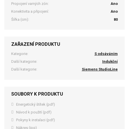
Propojení varných zón:
Ano
Konektivita a připojení:
Ano
Šířka (cm):
80
ZAŘAZENÍ PRODUKTU
Kategorie:
S odsáváním
Další kategorie:
Indukční
Další kategorie:
Siemens StudioLine
SOUBORY K PRODUKTU
Energetický štítek (pdf)
Návod k použití (pdf)
Pokyny k instalaci (pdf)
Nákres (jpg)