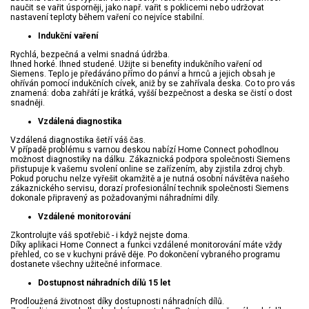
naučit se vařit úsporněji, jako např. vařit s poklicemi nebo udržovat
nastavení teploty během vaření co nejvíce stabilní.
Indukční vaření
Rychlá, bezpečná a velmi snadná údržba.
Ihned horké. Ihned studené. Užijte si benefity indukčního vaření od
Siemens. Teplo je předáváno přímo do pánví a hrnců a jejich obsah je
ohříván pomocí indukčních cívek, aniž by se zahřívala deska. Co to pro vás
znamená: doba zahřátí je krátká, vyšší bezpečnost a deska se čistí o dost
snadněji.
Vzdálená diagnostika
Vzdálená diagnostika šetří váš čas.
V případě problému s varnou deskou nabízí Home Connect pohodlnou
možnost diagnostiky na dálku. Zákaznická podpora společnosti Siemens
přistupuje k vašemu svolení online se zařízením, aby zjistila zdroj chyb.
Pokud poruchu nelze vyřešit okamžitě a je nutná osobní návštěva našeho
zákaznického servisu, dorazí profesionální technik společnosti Siemens
dokonale připravený as požadovanými náhradními díly.
Vzdálené monitorování
Zkontrolujte váš spotřebič - i když nejste doma.
Díky aplikaci Home Connect a funkci vzdálené monitorování máte vždy
přehled, co se v kuchyni právě děje. Po dokončení vybraného programu
dostanete všechny užitečné informace.
Dostupnost náhradních dílů 15 let
Prodloužená životnost díky dostupnosti náhradních dílů.