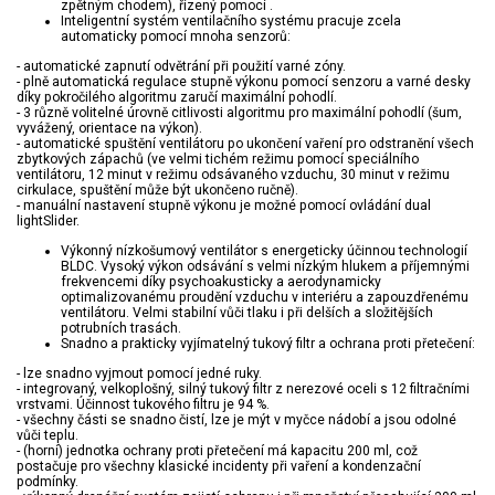
zpětným chodem), řízený pomocí .
Inteligentní systém ventilačního systému pracuje zcela
automaticky pomocí mnoha senzorů:
- automatické zapnutí odvětrání při použití varné zóny.
- plně automatická regulace stupně výkonu pomocí senzoru a varné desky
díky pokročilého algoritmu zaručí maximální pohodlí.
- 3 různě volitelné úrovně citlivosti algoritmu pro maximální pohodlí (šum,
vyvážený, orientace na výkon).
- automatické spuštění ventilátoru po ukončení vaření pro odstranění všech
zbytkových zápachů (ve velmi tichém režimu pomocí speciálního
ventilátoru, 12 minut v režimu odsávaného vzduchu, 30 minut v režimu
cirkulace, spuštění může být ukončeno ručně).
- manuální nastavení stupně výkonu je možné pomocí ovládání dual
lightSlider.
Výkonný nízkošumový ventilátor s energeticky účinnou technologií
BLDC. Vysoký výkon odsávání s velmi nízkým hlukem a příjemnými
frekvencemi díky psychoakusticky a aerodynamicky
optimalizovanému proudění vzduchu v interiéru a zapouzdřenému
ventilátoru. Velmi stabilní vůči tlaku i při delších a složitějších
potrubních trasách.
Snadno a prakticky vyjímatelný tukový filtr a ochrana proti přetečení:
- lze snadno vyjmout pomocí jedné ruky.
- integrovaný, velkoplošný, silný tukový filtr z nerezové oceli s 12 filtračními
vrstvami. Účinnost tukového filtru je 94 %.
- všechny části se snadno čistí, lze je mýt v myčce nádobí a jsou odolné
vůči teplu.
- (horní) jednotka ochrany proti přetečení má kapacitu 200 ml, což
postačuje pro všechny klasické incidenty při vaření a kondenzační
podmínky.