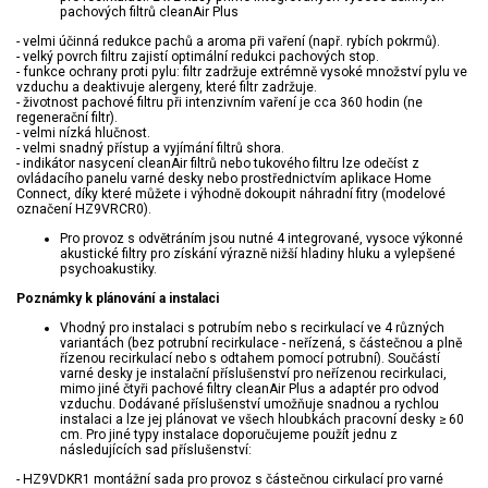
pachových filtrů cleanAir Plus
- velmi účinná redukce pachů a aroma při vaření (např. rybích pokrmů).
- velký povrch filtru zajistí optimální redukci pachových stop.
- funkce ochrany proti pylu: filtr zadržuje extrémně vysoké množství pylu ve
vzduchu a deaktivuje alergeny, které filtr zadržuje.
- životnost pachové filtru při intenzivním vaření je cca 360 hodin (ne
regenerační filtr).
- velmi nízká hlučnost.
- velmi snadný přístup a vyjímání filtrů shora.
- indikátor nasycení cleanAir filtrů nebo tukového filtru lze odečíst z
ovládacího panelu varné desky nebo prostřednictvím aplikace Home
Connect, díky které můžete i výhodně dokoupit náhradní fitry (modelové
označení HZ9VRCR0).
Pro provoz s odvětráním jsou nutné 4 integrované, vysoce výkonné
akustické filtry pro získání výrazně nižší hladiny hluku a vylepšené
psychoakustiky.
Poznámky k plánování a instalaci
Vhodný pro instalaci s potrubím nebo s recirkulací ve 4 různých
variantách (bez potrubní recirkulace - neřízená, s částečnou a plně
řízenou recirkulací nebo s odtahem pomocí potrubní). Součástí
varné desky je instalační příslušenství pro neřízenou recirkulaci,
mimo jiné čtyři pachové filtry cleanAir Plus a adaptér pro odvod
vzduchu. Dodávané příslušenství umožňuje snadnou a rychlou
instalaci a lze jej plánovat ve všech hloubkách pracovní desky ≥ 60
cm. Pro jiné typy instalace doporučujeme použít jednu z
následujících sad příslušenství:
- HZ9VDKR1 montážní sada pro provoz s částečnou cirkulací pro varné