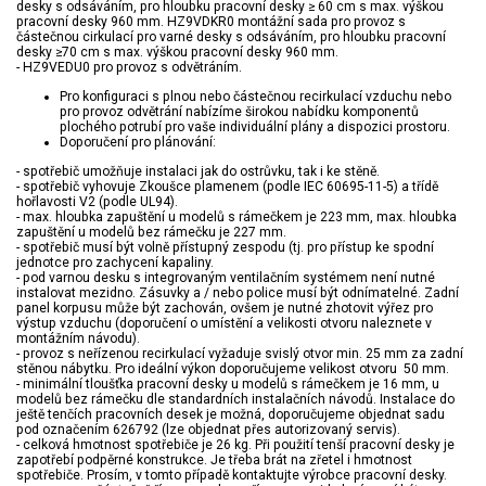
desky s odsáváním, pro hloubku pracovní desky ≥ 60 cm s max. výškou
pracovní desky 960 mm. HZ9VDKR0 montážní sada pro provoz s
částečnou cirkulací pro varné desky s odsáváním, pro hloubku pracovní
desky ≥70 cm s max. výškou pracovní desky 960 mm.
- HZ9VEDU0 pro provoz s odvětráním.
Pro konfiguraci s plnou nebo částečnou recirkulací vzduchu nebo
pro provoz odvětrání nabízíme širokou nabídku komponentů
plochého potrubí pro vaše individuální plány a dispozici prostoru.
Doporučení pro plánování:
- spotřebič umožňuje instalaci jak do ostrůvku, tak i ke stěně.
- spotřebič vyhovuje Zkoušce plamenem (podle IEC 60695-11-5) a třídě
hořlavosti V2 (podle UL94).
- max. hloubka zapuštění u modelů s rámečkem je 223 mm, max. hloubka
zapuštění u modelů bez rámečku je 227 mm.
- spotřebič musí být volně přístupný zespodu (tj. pro přístup ke spodní
jednotce pro zachycení kapaliny.
- pod varnou desku s integrovaným ventilačním systémem není nutné
instalovat mezidno. Zásuvky a / nebo police musí být odnímatelné. Zadní
panel korpusu může být zachován, ovšem je nutné zhotovit výřez pro
výstup vzduchu (doporučení o umístění a velikosti otvoru naleznete v
montážním návodu).
- provoz s neřízenou recirkulací vyžaduje svislý otvor min. 25 mm za zadní
stěnou nábytku. Pro ideální výkon doporučujeme velikost otvoru 50 mm.
- minimální tloušťka pracovní desky u modelů s rámečkem je 16 mm, u
modelů bez rámečku dle standardních instalačních návodů. Instalace do
ještě tenčích pracovních desek je možná, doporučujeme objednat sadu
pod označením 626792 (lze objednat přes autorizovaný servis).
- celková hmotnost spotřebiče je 26 kg. Při použití tenší pracovní desky je
zapotřebí podpěrné konstrukce. Je třeba brát na zřetel i hmotnost
spotřebiče. Prosím, v tomto případě kontaktujte výrobce pracovní desky.