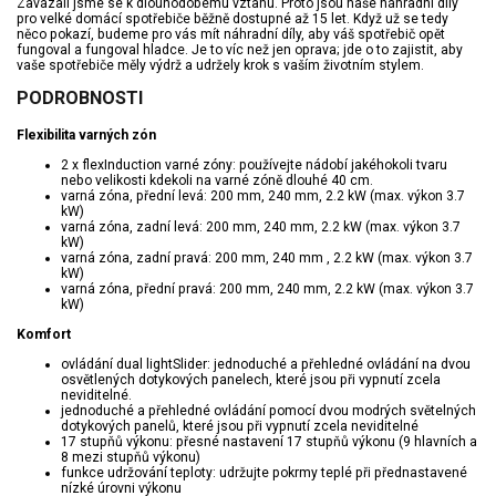
Zavázali jsme se k dlouhodobému vztahu. Proto jsou naše náhradní díly
pro velké domácí spotřebiče běžně dostupné až 15 let. Když už se tedy
něco pokazí, budeme pro vás mít náhradní díly, aby váš spotřebič opět
fungoval a fungoval hladce. Je to víc než jen oprava; jde o to zajistit, aby
vaše spotřebiče měly výdrž a udržely krok s vaším životním stylem.
PODROBNOSTI
Flexibilita varných zón
2 x flexInduction varné zóny: používejte nádobí jakéhokoli tvaru
nebo velikosti kdekoli na varné zóně dlouhé 40 cm.
varná zóna, přední levá: 200 mm, 240 mm, 2.2 kW (max. výkon 3.7
kW)
varná zóna, zadní levá: 200 mm, 240 mm, 2.2 kW (max. výkon 3.7
kW)
varná zóna, zadní pravá: 200 mm, 240 mm , 2.2 kW (max. výkon 3.7
kW)
varná zóna, přední pravá: 200 mm, 240 mm, 2.2 kW (max. výkon 3.7
kW)
Komfort
ovládání dual lightSlider: jednoduché a přehledné ovládání na dvou
osvětlených dotykových panelech, které jsou při vypnutí zcela
neviditelné.
jednoduché a přehledné ovládání pomocí dvou modrých světelných
dotykových panelů, které jsou při vypnutí zcela neviditelné
17 stupňů výkonu: přesné nastavení 17 stupňů výkonu (9 hlavních a
8 mezi stupňů výkonu)
funkce udržování teploty: udržujte pokrmy teplé při přednastavené
nízké úrovni výkonu