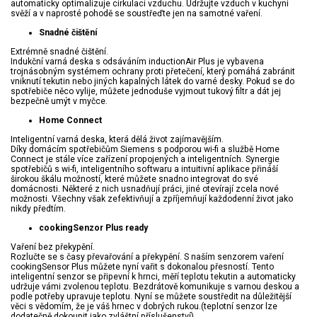
automaticky optimalizuje cirkulaci vzduchu. Udržujte vzduch v kuchyni
svěží a v naprosté pohodě se soustřeďte jen na samotné vaření.
Snadné čištění
Extrémně snadné čištění.
Indukční varná deska s odsáváním inductionAir Plus je vybavena
trojnásobným systémem ochrany proti přetečení, který pomáhá zabránit
vniknutí tekutin nebo jiných kapalných látek do varné desky. Pokud se do
spotřebiče něco vylije, můžete jednoduše vyjmout tukový filtr a dát jej
bezpečně umýt v myčce.
Home Connect
Inteligentní varná deska, která dělá život zajímavějším.
Díky domácím spotřebičům Siemens s podporou wi-fi a službě Home
Connect je stále více zařízení propojených a inteligentních. Synergie
spotřebičů s wi-fi, inteligentního softwaru a intuitivní aplikace přináší
širokou škálu možností, které můžete snadno integrovat do své
domácnosti. Některé z nich usnadňují práci, jiné otevírají zcela nové
možnosti. Všechny však zefektivňují a zpříjemňují každodenní život jako
nikdy předtím.
cookingSenzor Plus ready
Vaření bez překypění.
Rozlučte se s časy převařování a překypění. S naším senzorem vaření
cookingSensor Plus můžete nyní vařit s dokonalou přesností. Tento
inteligentní senzor se připevní k hrnci, měří teplotu tekutin a automaticky
udržuje vámi zvolenou teplotu. Bezdrátově komunikuje s varnou deskou a
podle potřeby upravuje teplotu. Nyní se můžete soustředit na důležitější
věci s vědomím, že je váš hrnec v dobrých rukou.(teplotní senzor lze
dodatečně dokoupit jako zvláštní příslušenství).