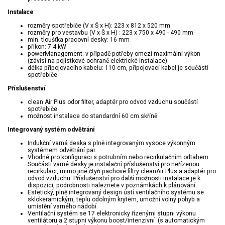
Instalace
rozměry spotřebiče (V x Š x H): 223 x 812 x 520 mm
rozměry pro vestavbu (V x Š x H) : 223 x 750 x 490 - 490 mm
min. tloušťka pracovní desky: 16 mm
příkon: 7.4 kW
powerManagement: v případě potřeby omezí maximální výkon
(závisí na pojistkové ochraně elektrické instalace)
délka připojovacího kabelu: 110 cm, připojovací kabel je součástí
spotřebiče
Příslušenství
clean Air Plus odor filter, adaptér pro odvod vzduchu součástí
spotřebiče
možnost instalace do standardní 60 cm skříně
Integrovaný systém odvětrání
Indukční varná deska s plně integrovaným vysoce výkonným
systémem odvětrání par.
Vhodné pro konfiguraci s potrubním nebo recirkulačním odtahem .
Součástí varné desky je instalační příslušenství pro neřízenou
recirkulaci, mimo jiné čtyři pachové filtry cleanAir Plus a adaptér pro
odvod vzduchu. Příslušenství pro další možnosti instalace je k
dispozici, podrobnosti naleznete v poznámkách k plánování.
Estetický, plně integrovaný design ústí ventilačního systému se
sklokeramickým, teplu odolným krytem, umožní volný pohyb a
umístění varného nádobí.
Ventilační systém se 17 elektronicky řízenými stupni výkonu
ventilátoru a 2 stupni výkonu boost/intenzivní (s automatickým