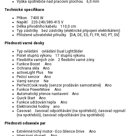
Výška spotřebiče nad pracovní plochou 6,0 mm
Technické specifikace
Příkon 7400 W
Napětí 220-240/380-415 V
Délka přívodního kabelu 110,0 cm
Typ zástrčky bez zástrčky (elektrické připojení elektrikářem)
Přiložené uživatelské příručky [DA, DE, ES, FI, FR, NO, PT, SV]
Přednosti varné desky
Typ ovládání ovládání Dual LightSlider
Počet stupňů výkonu 17 stupňů výkonu
Flexibilita varných zón 2 flexibilní varné zóny
Funkce Boost Ano
Ochrana skla Ano
activeLight Plus Ne
Pečicí senzor Ano
Varný senzor Ne
PerfectCook ready (senzor prodáván samostatně) Ano
Funkce PowerMove Ano
Automatický přenos nastavení Ano
Quick Start Ano
Funkce udržování tepla Ano
Elektronické hodiny ano
Časovač časovač odpočítávání (na spotřebiči), časovač vypnutí
(na spotřebiči), časovač odpočítávání (na spotřebiči)
Přednosti odsavače par
Extrémně tichý motor - Eco Silence Drive Ano
Intenzivní stupeň Ano