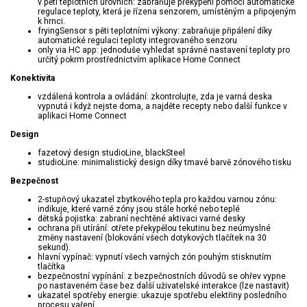
v pěti teplotních úrovních: zabraňuje překypění pomocí automatické
regulace teploty, která je řízena senzorem, umístěným a připojeným
k hrnci.
fryingSensor s pěti teplotními výkony: zabraňuje připálení díky
automatické regulaci teploty integrovaného senzoru
only via HC app: jednoduše vyhledat správné nastavení teploty pro
určitý pokrm prostřednictvím aplikace Home Connect
Konektivita
vzdálená kontrola a ovládání: zkontrolujte, zda je varná deska
vypnutá i když nejste doma, a najděte recepty nebo další funkce v
aplikaci Home Connect
Design
fazetový design studioLine, blackSteel
studioLine: minimalistický design díky tmavé barvě zónového tisku
Bezpečnost
2-stupňový ukazatel zbytkového tepla pro každou varnou zónu:
indikuje, které varné zóny jsou stále horké nebo teplé
dětská pojistka: zabraní nechtěné aktivaci varné desky
ochrana při utírání: otřete překypělou tekutinu bez neúmyslné
změny nastavení (blokování všech dotykových tlačítek na 30
sekund).
hlavní vypínač: vypnutí všech varných zón pouhým stisknutím
tlačítka
bezpečnostní vypínání: z bezpečnostních důvodů se ohřev vypne
po nastaveném čase bez další uživatelské interakce (lze nastavit)
ukazatel spotřeby energie: ukazuje spotřebu elektřiny posledního
procesu vaření.