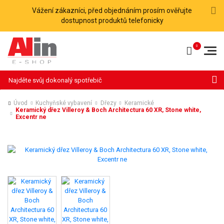
Vážení zákazníci, před objednáním prosím ověřujte
dostupnost produktů telefonicky
Hledat
Úvod
Kuchyňské vybavení
Dřezy
Keramické
Keramický dřez Villeroy & Boch Architectura 60 XR, Stone white,
Excentr ne