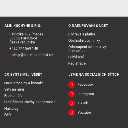
ALIN KUCHYNĚ S.R.O.
O NAKUPOVÁNÍ & ÚČET
Fáblovka 402
(mapa)
Doprava a platba
533 52 Pardubice
Obchodní podmínky
Česká republika
Odstoupení od smlouvy
+420 774 569 140
/ reklamace
e-shop@alin-modernibyt.cz
Přihlášení
Registrace
CO BYSTE MĚLI VĚDĚT
JSME NA SOCIÁLNÍCH SÍTÍCH
Naše prodejny & kontakt
Facebook
Sety na míru
Instagram
Pro truhláře
Prohlédnout služby a realizace
TikTok
Náš blog
Youtube
FAQ