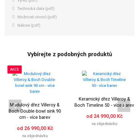
Výřez (pdf)
Technická data (pdf)
Možnosti otvorů (pdf)
Nákres (pdf)
Vybírejte z podobných produktů
AKCE
Keramický dřez Villeroy &
Modulový dřez Villeroy &
Boch Timeline 50 - více barev
Boch Double-bowl sink 90
od 24 990,00 Kč
cm - více barev
na objednávku
od 26 990,00 Kč
na objednávku