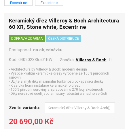
Keramický dřez Villeroy & Boch Architectura
60 XR, Stone white, Excentr ne
DOPRAVA ZDARMA
ČESKÁ DISTRIBUCE
Dostupnost:
na objednávku
Kód:
040202336501RW
Značka:
Villeroy & Boch
- Architectura by Villeroy & Boch: moderní design
- Vysoce kvalitní keramické dřezy vyrobené ze 100% přírodních
surovin
- Užijte si mytí díky maximální funkčnosti odkapávací desky
- Klasická horní instalace keramického dřezu
- 100% přírodní suroviny a zpracování s 270 lety zkušeností
- Díky nerezové oceli jsou armatury robustní a snadno se čistí
Zvolte variantu:
20 690,00 Kč