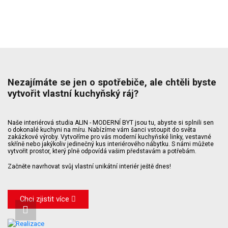
Nezajímáte se jen o spotřebiče, ale chtěli byste
vytvořit vlastní kuchyňský ráj?
Naše interiérová studia ALIN - MODERNÍ BYT jsou tu, abyste si splnili sen
o dokonalé kuchyni na míru. Nabízíme vám šanci vstoupit do světa
zakázkové výroby. Vytvoříme pro vás moderní kuchyňské linky, vestavné
skříně nebo jakýkoliv jedinečný kus interiérového nábytku. S námi můžete
vytvořit prostor, který plně odpovídá vašim představám a potřebám.
Začněte navrhovat svůj vlastní unikátní interiér ještě dnes!
Chci zjistit více