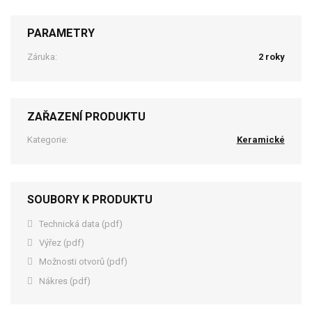
PARAMETRY
Záruka:
2 roky
ZAŘAZENÍ PRODUKTU
Kategorie:
Keramické
SOUBORY K PRODUKTU
Technická data (pdf)
Výřez (pdf)
Možnosti otvorů (pdf)
Nákres (pdf)