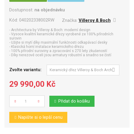
Dostupnost:
na objednávku
Kód:
040202338002RW
Značka:
Villeroy & Boch
- Architectura by Villeroy & Boch: moderní design
- Vysoce kvalitní keramické dřezy vyrobené ze 100% přírodních
surovin
- Užijte si mytí díky maximální funkčnosti odkapávací desky
- Klasická horní instalace keramického dřezu
- 100% přírodní suroviny a zpracování s 270 lety zkušeností
- Díky nerezové oceli jsou armatury robustní a snadno se čistí
Zvolte variantu:
29 990,00 Kč
Přidat do košíku
Počet
Napište si o lepší cenu