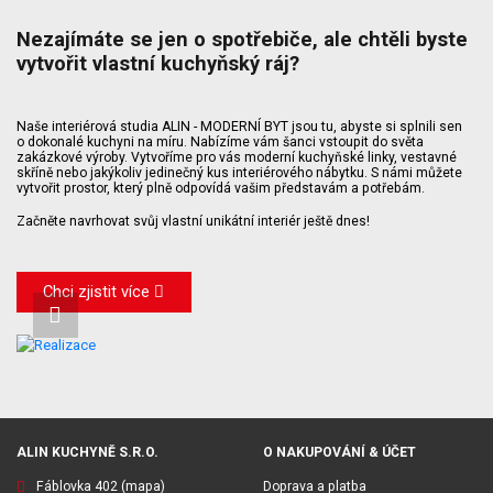
Nezajímáte se jen o spotřebiče, ale chtěli byste
vytvořit vlastní kuchyňský ráj?
Naše interiérová studia ALIN - MODERNÍ BYT jsou tu, abyste si splnili sen
o dokonalé kuchyni na míru. Nabízíme vám šanci vstoupit do světa
zakázkové výroby. Vytvoříme pro vás moderní kuchyňské linky, vestavné
skříně nebo jakýkoliv jedinečný kus interiérového nábytku. S námi můžete
vytvořit prostor, který plně odpovídá vašim představám a potřebám.
Začněte navrhovat svůj vlastní unikátní interiér ještě dnes!
Chci zjistit více
ALIN KUCHYNĚ S.R.O.
O NAKUPOVÁNÍ & ÚČET
Fáblovka 402
(mapa)
Doprava a platba