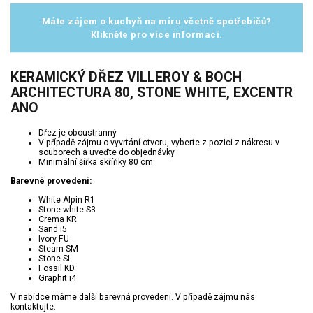
Máte zájem o kuchyň na míru včetně spotřebičů?
Klikněte pro více informací.
KERAMICKÝ DŘEZ VILLEROY & BOCH
ARCHITECTURA 80, STONE WHITE, EXCENTR
ANO
Dřez je oboustranný
V případě zájmu o vyvrtání otvoru, vyberte z pozici z nákresu v
souborech a uveďte do objednávky
Minimální šířka skříňky 80 cm
Barevné provedení:
White Alpin R1
Stone white S3
Crema KR
Sand i5
Ivory FU
Steam SM
Stone SL
Fossil KD
Graphit i4
V nabídce máme další barevná provedení. V případě zájmu nás
kontaktujte.