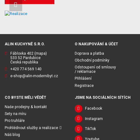
ALIN KUCHYNĚ S.R.O.
O NAKUPOVÁNÍ & ÚČET
Fáblovka 402
(mapa)
Doprava a platba
533 52 Pardubice
Obchodní podmínky
Česká republika
Odstoupení od smlouvy
+420 774 569 140
/ reklamace
e-shop@alin-modernibyt.cz
Přihlášení
Registrace
CO BYSTE MĚLI VĚDĚT
JSME NA SOCIÁLNÍCH SÍTÍCH
Naše prodejny & kontakt
Facebook
Sety na míru
Instagram
Pro truhláře
Prohlédnout služby a realizace
TikTok
Náš blog
Youtube