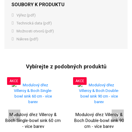
SOUBORY K PRODUKTU
Výřez (pdf)
Technická data (pdf)
Možnosti otvorů (pdf)
Nákres (pdf)
Vybírejte z podobných produktů
AKCE
AKCE
Modulový dřez Villeroy &
Modulový dřez Villeroy &
Boch Single-bowl sink 60 cm
Boch Double-bowl sink 90
- více barev
cm - více barev