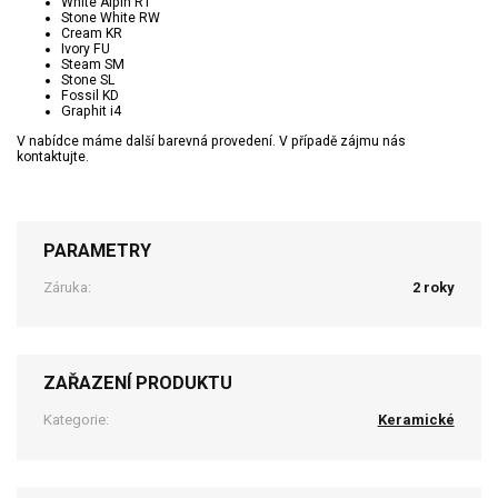
White Alpin R1
Stone White RW
Cream KR
Ivory FU
Steam SM
Stone SL
Fossil KD
Graphit i4
V nabídce máme další barevná provedení. V případě zájmu nás
kontaktujte.
PARAMETRY
Záruka:
2 roky
ZAŘAZENÍ PRODUKTU
Kategorie:
Keramické