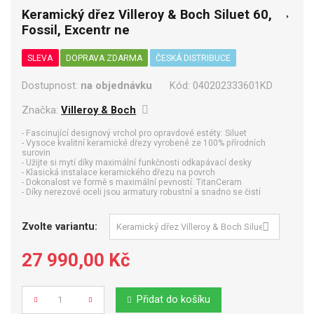
Keramický dřez Villeroy & Boch Siluet 60,
Fossil, Excentr ne
SLEVA
DOPRAVA ZDARMA
ČESKÁ DISTRIBUCE
Dostupnost:
na objednávku
Kód:
040202333601KD
Značka:
Villeroy & Boch
- Fascinující designový vrchol pro opravdové estéty: Siluet
- Vysoce kvalitní keramické dřezy vyrobené ze 100% přírodních
surovin
- Užijte si mytí díky maximální funkčnosti odkapávací desky
- Klasická instalace keramického dřezu na povrch
- Dokonalost ve formě s maximální pevností: TitanCeram
- Díky nerezové oceli jsou armatury robustní a snadno se čistí
Zvolte variantu:
27 990,00 Kč
Přidat do košíku
Počet