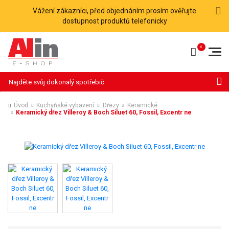
Vážení zákazníci, před objednáním prosím ověřujte
dostupnost produktů telefonicky
Hledat
Úvod
Kuchyňské vybavení
Dřezy
Keramické
Keramický dřez Villeroy & Boch Siluet 60, Fossil, Excentr ne