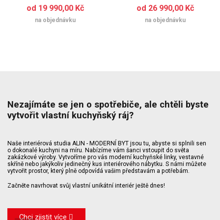
od 19 990,00 Kč
od 26 990,00 Kč
na objednávku
na objednávku
Nezajímáte se jen o spotřebiče, ale chtěli byste
vytvořit vlastní kuchyňský ráj?
Naše interiérová studia ALIN - MODERNÍ BYT jsou tu, abyste si splnili sen
o dokonalé kuchyni na míru. Nabízíme vám šanci vstoupit do světa
zakázkové výroby. Vytvoříme pro vás moderní kuchyňské linky, vestavné
skříně nebo jakýkoliv jedinečný kus interiérového nábytku. S námi můžete
vytvořit prostor, který plně odpovídá vašim představám a potřebám.
Začněte navrhovat svůj vlastní unikátní interiér ještě dnes!
Chci zjistit více