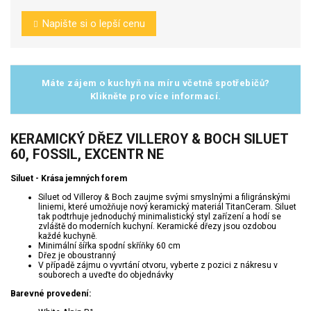
Napište si o lepší cenu
Máte zájem o kuchyň na míru včetně spotřebičů?
Klikněte pro více informací.
KERAMICKÝ DŘEZ VILLEROY & BOCH SILUET
60, FOSSIL, EXCENTR NE
Siluet - Krása jemných forem
Siluet od Villeroy & Boch zaujme svými smyslnými a filigránskými
liniemi, které umožňuje nový keramický materiál TitanCeram. Siluet
tak podtrhuje jednoduchý minimalistický styl zařízení a hodí se
zvláště do moderních kuchyní. Keramické dřezy jsou ozdobou
každé kuchyně.
Minimální šířka spodní skříňky 60 cm
Dřez je oboustranný
V případě zájmu o vyvrtání otvoru, vyberte z pozici z nákresu v
souborech a uveďte do objednávky
Barevné provedení: