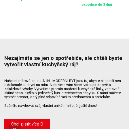
expedice do 3 dnů
Nezajímáte se jen o spotřebiče, ale chtěli byste
vytvořit vlastní kuchyňský ráj?
Naše interiérová studia ALIN - MODERNÍ BYT jsou tu, abyste si splnili sen
o dokonalé kuchyni na míru. Nabízíme vám šanci vstoupit do světa
zakázkové výroby. Vytvoříme pro vás moderní kuchyňské linky, vestavné
skříně nebo jakýkoliv jedinečný kus interiérového nábytku. S námi můžete
vytvořit prostor, který plně odpovídá vašim představám a potřebám.
Začněte navrhovat svůj vlastní unikátní interiér ještě dnes!
Chci zjistit více