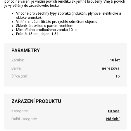
pohodlné vaření je vnitřní povrch rendlíku 3x jemně broušený. Vnější povrch
je vyleštěný do zrcadlového lesku.
Vhodné pro všechny typy sporáků (indukční, plynové, elektrické a
sklokeramické).
Vnitřní značení litráže pro rychlé odměření objemu.
Skleněná poklice s parním ventilem.
Mimořádná prodloužená záruka 10 let.
Průměr 15 cm, objem 1.5 l.
PARAMETRY
Záruka:
10 let
Barva:
nerezová
Šířka (cm):
15
ZAŘAZENÍ PRODUKTU
Kategorie:
Hrnce
Další kategorie:
Nádobí