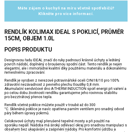
Máte zájem o kuchyň na míru včetně spotřebičů?
Klikněte pro více informací.
RENDLÍK KOLIMAX IDEAL S POKLICÍ, PRŮMĚR
15CM, OBJEM 1.0L
POPIS PRODUKTU
Designovou řadu IDEAL značí do ruky padnoucí krásné úchyty a leštěný
povrch nádobí, doplněný o broušenou spodní část. Tento rendlík je nejen
elegantní, ale i mimořádně kvalitní díky použitému materiálu a dokonalému
řemeslnému zpracování.
Rendlík je vyroben z nerezové potravinářské oceli CrNi18/10 pro 100%
zdravotní nezávadnost z pevného plechu tloušťky 0,8 mm.
Akumulační sendvičové dno A-THERM INDUCTION spoří energii při vaření a
po celou dobu životnosti rendlíku garantujeme jeho rovinnou stabilitu
pro bezztrátový přenos tepla.
Rendlík včetně poklice můžete použít v troubě až do 300
°C. Skleněná poklice je navíc opatřena parním ventilem pro snadný odvod
páry během úpravy pokrmů.
Celokovové úchyty mají přerušené tepelné mosty a při použití na
sporáku nepálí. Nádoba má široký odlévací okraj pro snadnou manipulaci s
obsahem bez ukapávání a zašpinění nádoby. Pro komfortní údržbu a