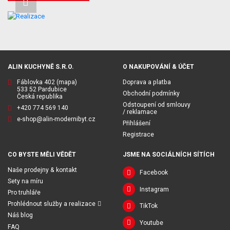
ALIN KUCHYNĚ S.R.O.
O NAKUPOVÁNÍ & ÚČET
Fáblovka 402
(mapa)
Doprava a platba
533 52 Pardubice
Obchodní podmínky
Česká republika
Odstoupení od smlouvy
+420 774 569 140
/ reklamace
e-shop@alin-modernibyt.cz
Přihlášení
Registrace
CO BYSTE MĚLI VĚDĚT
JSME NA SOCIÁLNÍCH SÍTÍCH
Naše prodejny & kontakt
Facebook
Sety na míru
Instagram
Pro truhláře
Prohlédnout služby a realizace
TikTok
Náš blog
Youtube
FAQ