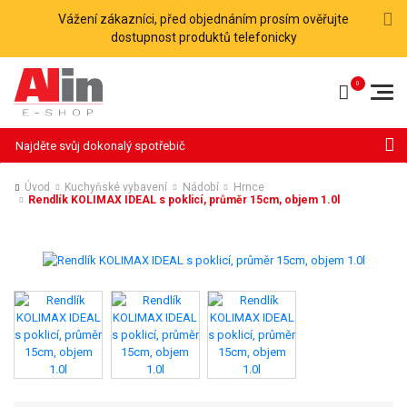
Vážení zákazníci, před objednáním prosím ověřujte
dostupnost produktů telefonicky
Hledat
Úvod
Kuchyňské vybavení
Nádobí
Hrnce
Rendlík KOLIMAX IDEAL s poklicí, průměr 15cm, objem 1.0l