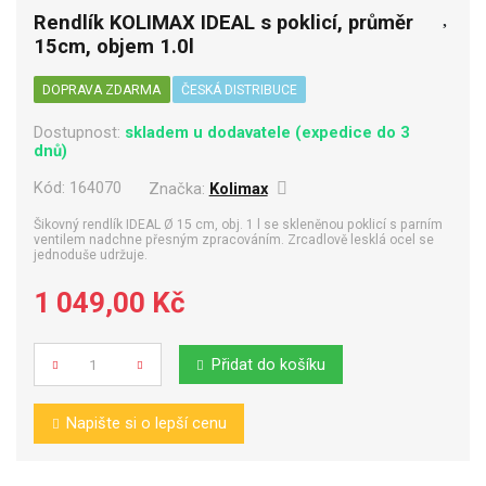
Rendlík KOLIMAX IDEAL s poklicí, průměr
15cm, objem 1.0l
DOPRAVA ZDARMA
ČESKÁ DISTRIBUCE
Dostupnost:
skladem u dodavatele (expedice do 3
dnů)
Kód:
164070
Značka:
Kolimax
Šikovný rendlík IDEAL Ø 15 cm, obj. 1 l se skleněnou poklicí s parním
ventilem nadchne přesným zpracováním. Zrcadlově lesklá ocel se
jednoduše udržuje.
1 049,00 Kč
Přidat do košíku
Počet
Napište si o lepší cenu