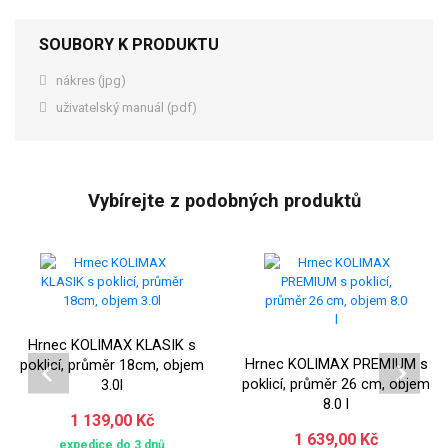
SOUBORY K PRODUKTU
nákres (jpg)
uživatelský manuál (pdf)
Vybírejte z podobných produktů
Hrnec KOLIMAX KLASIK s
Hrnec KOLIMAX PREMIUM s
poklicí, průměr 18cm, objem
poklicí, průměr 26 cm, objem
3.0l
8.0 l
1 139,00 Kč
1 639,00 Kč
expedice do 3 dnů