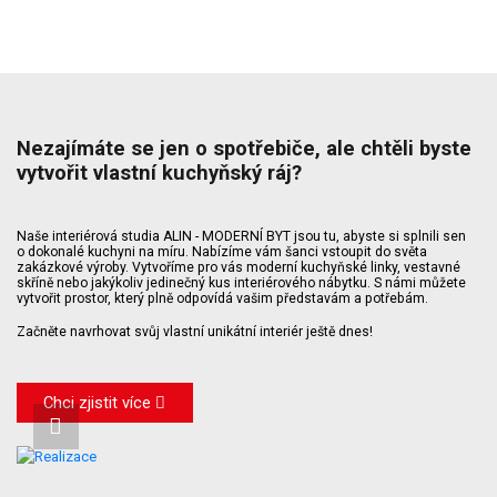
Nezajímáte se jen o spotřebiče, ale chtěli byste
vytvořit vlastní kuchyňský ráj?
Naše interiérová studia ALIN - MODERNÍ BYT jsou tu, abyste si splnili sen
o dokonalé kuchyni na míru. Nabízíme vám šanci vstoupit do světa
zakázkové výroby. Vytvoříme pro vás moderní kuchyňské linky, vestavné
skříně nebo jakýkoliv jedinečný kus interiérového nábytku. S námi můžete
vytvořit prostor, který plně odpovídá vašim představám a potřebám.
Začněte navrhovat svůj vlastní unikátní interiér ještě dnes!
Chci zjistit více