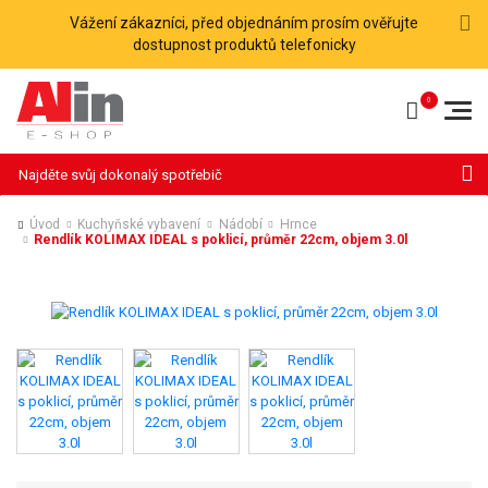
Vážení zákazníci, před objednáním prosím ověřujte
dostupnost produktů telefonicky
Hledat
Úvod
Kuchyňské vybavení
Nádobí
Hrnce
Rendlík KOLIMAX IDEAL s poklicí, průměr 22cm, objem 3.0l