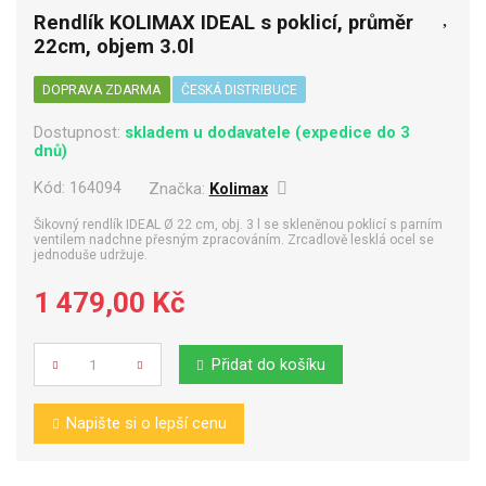
Rendlík KOLIMAX IDEAL s poklicí, průměr
22cm, objem 3.0l
DOPRAVA ZDARMA
ČESKÁ DISTRIBUCE
Dostupnost:
skladem u dodavatele (expedice do 3
dnů)
Kód:
164094
Značka:
Kolimax
Šikovný rendlík IDEAL Ø 22 cm, obj. 3 l se skleněnou poklicí s parním
ventilem nadchne přesným zpracováním. Zrcadlově lesklá ocel se
jednoduše udržuje.
1 479,00 Kč
Přidat do košíku
Počet
Napište si o lepší cenu