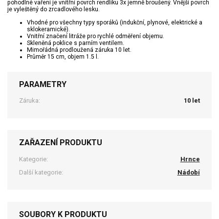
pohodlné vaření je vnitřní povrch rendlíku 3x jemně broušený. Vnější povrch
je vyleštěný do zrcadlového lesku.
Vhodné pro všechny typy sporáků (indukční, plynové, elektrické a
sklokeramické).
Vnitřní značení litráže pro rychlé odměření objemu.
Skleněná poklice s parním ventilem.
Mimořádná prodloužená záruka 10 let.
Průměr 15 cm, objem 1.5 l.
PARAMETRY
Záruka:
10 let
ZAŘAZENÍ PRODUKTU
Kategorie:
Hrnce
Další kategorie:
Nádobí
SOUBORY K PRODUKTU