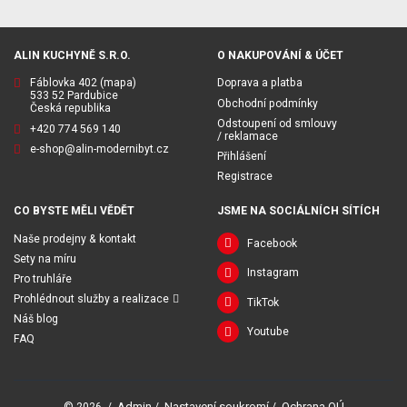
ALIN KUCHYNĚ S.R.O.
O NAKUPOVÁNÍ & ÚČET
Fáblovka 402
(mapa)
Doprava a platba
533 52 Pardubice
Obchodní podmínky
Česká republika
Odstoupení od smlouvy
+420 774 569 140
/ reklamace
e-shop@alin-modernibyt.cz
Přihlášení
Registrace
CO BYSTE MĚLI VĚDĚT
JSME NA SOCIÁLNÍCH SÍTÍCH
Naše prodejny & kontakt
Facebook
Sety na míru
Instagram
Pro truhláře
Prohlédnout služby a realizace
TikTok
Náš blog
Youtube
FAQ
Admin
Nastavení soukromí
Ochrana OÚ
© 2026
/
/
/