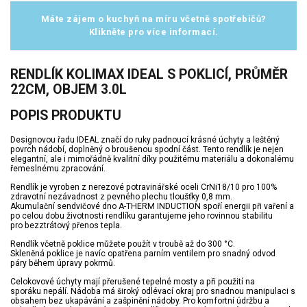
Máte zájem o kuchyň na míru včetně spotřebičů?
Klikněte pro více informací.
RENDLÍK KOLIMAX IDEAL S POKLICÍ, PRŮMĚR
22CM, OBJEM 3.0L
POPIS PRODUKTU
Designovou řadu IDEAL značí do ruky padnoucí krásné úchyty a leštěný
povrch nádobí, doplněný o broušenou spodní část. Tento rendlík je nejen
elegantní, ale i mimořádně kvalitní díky použitému materiálu a dokonalému
řemeslnému zpracování.
Rendlík je vyroben z nerezové potravinářské oceli CrNi18/10 pro 100%
zdravotní nezávadnost z pevného plechu tloušťky 0,8 mm.
Akumulační sendvičové dno A-THERM INDUCTION spoří energii při vaření a
po celou dobu životnosti rendlíku garantujeme jeho rovinnou stabilitu
pro bezztrátový přenos tepla.
Rendlík včetně poklice můžete použít v troubě až do 300 °C.
Skleněná poklice je navíc opatřena parním ventilem pro snadný odvod
páry během úpravy pokrmů.
Celokovové úchyty mají přerušené tepelné mosty a při použití na
sporáku nepálí. Nádoba má široký odlévací okraj pro snadnou manipulaci s
obsahem bez ukapávání a zašpinění nádoby. Pro komfortní údržbu a