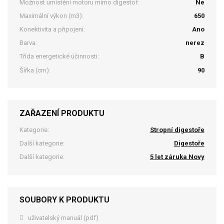
Možnost umístění motoru mimo digestoř:
Ne
Maximální výkon (m3):
650
Konektivita a připojení:
Ano
Barva:
nerez
Třída energetické účinnosti:
B
Šířka (cm):
90
ZAŘAZENÍ PRODUKTU
Kategorie:
Stropní digestoře
Další kategorie:
Digestoře
Další kategorie:
5 let záruka Novy
SOUBORY K PRODUKTU
uživatelský manuál (pdf)