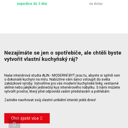
expedice do 3 dnů
na dotaz
Nezajímáte se jen o spotřebiče, ale chtěli byste
vytvořit vlastní kuchyňský ráj?
Naše interiérová studia ALIN - MODERNÍ BYT jsou tu, abyste si splnili sen
o dokonalé kuchyni na míru. Nabízíme vám šanci vstoupit do světa
zakázkové výroby. Vytvoříme pro vás moderní kuchyňské linky, vestavné
skříně nebo jakýkoliv jedinečný kus interiérového nábytku. S námi můžete
vytvořit prostor, který plně odpovídá vašim představám a potřebám.
Začněte navrhovat svůj vlastní unikátní interiér ještě dnes!
Chci zjistit více