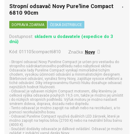
Stropní odsavač Novy Pure'line Compact
6810 90cm
DOPRAVA ZDARMA
ČESKÁ DISTRIBUCE
Dostupnost:
skladem u dodavatele (expedice do 3
dnů)
Kód:
011105compact6810
Značka:
Novy
- Stropní odsavač Novy Pureline Compact je určen pro vestavbu do
stropního sádrokartonového podhledu nebo nábytkové skříně.
Odsavače řady Pureline Compact vynikají mimořádně tichým
chodem, vysokou účinností odsávání a minimalistickým designem.
Štěrbinové odsávání, vynález firmy Novy, zajišťuje vysoce efektivní a
tiché odsávání. Díky integrovanému tlumiči hluku dosahuje odsavač
nejnižších hodnot hlučnosti.
- Odsavač je vybaven nízkým Compact motorem, díky kterému je
celková výška odsavače pouhých 19,5 cm, takže je možno jej umístit
i do nízkých stropních podhledů. Výfuk motoru je možno nastavit
směrem doleva, doprava, dozadu nebo dopředu.
- Tento odsavač je možno zapojit na odtah nebo na recirkulaci, a to
pomocí recirkulačního boxu.
- Odsavač Pureline Compact využívá duálních LED žárovek, které je
možno zapojit na teplou bílou (2700 K) nebo na neutrální bílou barvu
(4000 K).
- Součástí dodávky odsavače je dálkové ovládání. Odsavač je možno
ovládat z indukční varné desky Novy