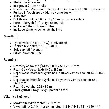
Štěrbinové odsávání
Integrovaný tlumič hluku
Recirkulace: Volitelná - uhlíkový filtr s životností až 900 hodin vaření
Funkce InTouch pro ovládání z varné desky
Auto stop
Doběhová funkce: 10 minut / 30 minut při recirkulaci
Počet tukových filtrů: 2 (typ 6830020)
Indikace čištění tukového filtru
Indikace výměny recirkulačního filtru
Osvětlení:
Typ osvětlení: 4x LED (2 W), stmívatelné
Teplota bílé barvy: 2700 K / 4000 K
Soft zapnutí / vypnutí
Příkon osvětlení: 8 W
Rozměry:
Rozměry odsavače (ŠxHxV): 868 x 508 x 195 mm
Rozměry výřezu: (ŠxH): 845 x 485 mm
Doporučená montážní výška nad indukční varnou deskou: 600 - 1600
mm
Doporučená montážní výška nad plynovou varnou deskou: 650 -
1600 mm
Rozměry odtahu: 222 x 89 mm
Směr výfuku: Pravý / levý / přední / zadní
Výkony a hlučnosti:
Maximální výkon motoru: 750 m³/h
Výkon při 1./ 2./ 3/ intenzivním stupni: 244 / 443 / 581 / 650 m³/h