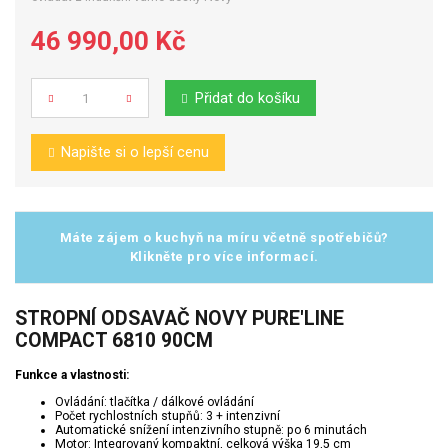
46 990,00 Kč
Přidat do košíku
Počet
Napište si o lepší cenu
Máte zájem o kuchyň na míru včetně spotřebičů?
Klikněte pro více informací.
STROPNÍ ODSAVAČ NOVY PURE'LINE
COMPACT 6810 90CM
Funkce a vlastnosti:
Ovládání: tlačítka / dálkové ovládání
Počet rychlostních stupňů: 3 + intenzivní
Automatické snížení intenzivního stupně: po 6 minutách
Motor: Integrovaný kompaktní, celková výška 19,5 cm