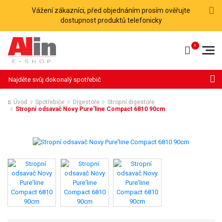
Vážení zákazníci, před objednáním prosím ověřujte
dostupnost produktů telefonicky
Hledat
Úvod
Spotřebiče
Digestoře
Stropní digestoře
Stropní odsavač Novy Pure'line Compact 6810 90cm