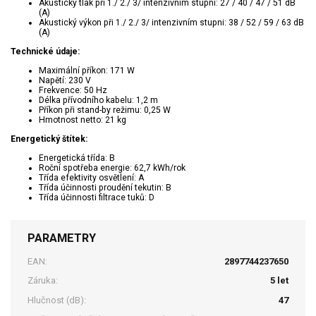
Akustický tlak při 1./ 2./ 3/ intenzivním stupni: 27 / 40 / 47 / 51 dB
(A)
Akustický výkon při 1./ 2./ 3/ intenzivním stupni: 38 / 52 / 59 / 63 dB
(A)
Technické údaje:
Maximální příkon: 171 W
Napětí: 230 V
Frekvence: 50 Hz
Délka přívodního kabelu: 1,2 m
Příkon při stand-by režimu: 0,25 W
Hmotnost netto: 21 kg
Energetický štítek:
Energetická třída: B
Roční spotřeba energie: 62,7 kWh/rok
Třída efektivity osvětlení: A
Třída účinnosti proudění tekutin: B
Třída účinnosti filtrace tuků: D
PARAMETRY
EAN:
2897744237650
Záruka:
5 let
Hlučnost (dB):
47