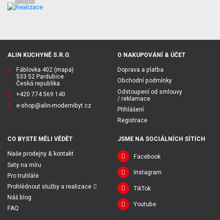
ALIN KUCHYNĚ S.R.O.
O NAKUPOVÁNÍ & ÚČET
Fáblovka 402
(mapa)
Doprava a platba
533 52 Pardubice
Obchodní podmínky
Česká republika
Odstoupení od smlouvy
+420 774 569 140
/ reklamace
e-shop@alin-modernibyt.cz
Přihlášení
Registrace
CO BYSTE MĚLI VĚDĚT
JSME NA SOCIÁLNÍCH SÍTÍCH
Naše prodejny & kontakt
Facebook
Sety na míru
Instagram
Pro truhláře
Prohlédnout služby a realizace
TikTok
Náš blog
Youtube
FAQ