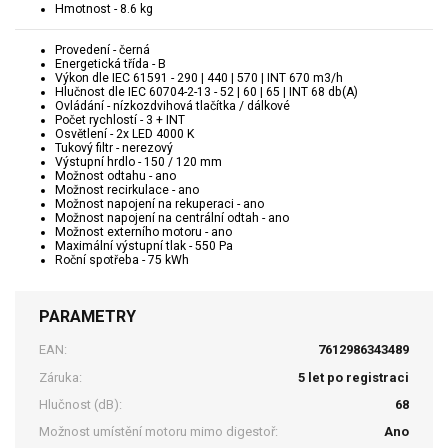
Hmotnost - 8.6 kg
Provedení - černá
Energetická třída - B
Výkon dle IEC 61591 - 290 | 440 | 570 | INT 670 m3/h
Hlučnost dle IEC 60704-2-13 - 52 | 60 | 65 | INT 68 db(A)
Ovládání - nízkozdvihová tlačítka / dálkové
Počet rychlostí - 3 + INT
Osvětlení - 2x LED 4000 K
Tukový filtr - nerezový
Výstupní hrdlo - 150 / 120 mm
Možnost odtahu - ano
Možnost recirkulace - ano
Možnost napojení na rekuperaci - ano
Možnost napojení na centrální odtah - ano
Možnost externího motoru - ano
Maximální výstupní tlak - 550 Pa
Roční spotřeba - 75 kWh
PARAMETRY
EAN:
7612986343489
Záruka:
5 let po registraci
Hlučnost (dB):
68
Možnost umístění motoru mimo digestoř:
Ano