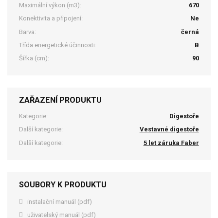
Maximální výkon (m3):
670
Konektivita a připojení:
Ne
Barva:
černá
Třída energetické účinnosti:
B
Šířka (cm):
90
ZAŘAZENÍ PRODUKTU
Kategorie:
Digestoře
Další kategorie:
Vestavné digestoře
Další kategorie:
5 let záruka Faber
SOUBORY K PRODUKTU
instalační manuál (pdf)
uživatelský manuál (pdf)