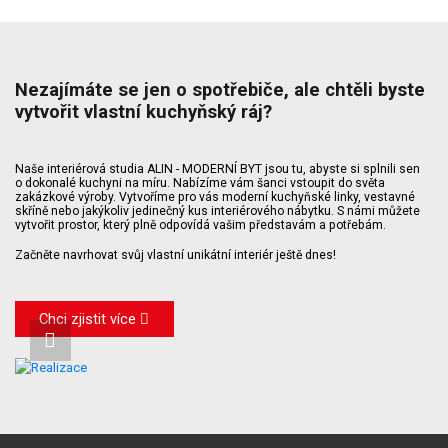
Nezajímáte se jen o spotřebiče, ale chtěli byste
vytvořit vlastní kuchyňský ráj?
Naše interiérová studia ALIN - MODERNÍ BYT jsou tu, abyste si splnili sen
o dokonalé kuchyni na míru. Nabízíme vám šanci vstoupit do světa
zakázkové výroby. Vytvoříme pro vás moderní kuchyňské linky, vestavné
skříně nebo jakýkoliv jedinečný kus interiérového nábytku. S námi můžete
vytvořit prostor, který plně odpovídá vašim představám a potřebám.
Začněte navrhovat svůj vlastní unikátní interiér ještě dnes!
Chci zjistit více