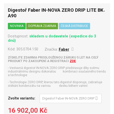
Digestoř Faber IN-NOVA ZERO DRIP LITE BK
A90
NOVINKA
DOPRAVA ZDARMA
ČESKÁ DISTRIBUCE
Dostupnost:
skladem u dodavatele (expedice do 3
dnů)
Kód:
305.0704.150
Značka:
Faber
ZÍSKEJTE ZDARMA PRODLOUŽENOU ZÁRUKU 5 LET NA CELÝ
PRODUKT PO ZAKOUPENÍ A REGISTRACI
ZDE
.
- Vestavná digestoř IN-NOVA ZERO DRIP představuje díky svému
industriálnímu designu dokonalou kombinaci současného trendu
a technologie
- Technologie ZERO DRIP, kterou tato digestoř disponuje, zabraňuje
stékání kondenzátu na varnou desku během vaření
Zvolte variantu:
16 902,00 Kč