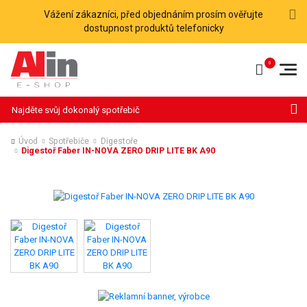
Vážení zákazníci, před objednáním prosím ověřujte
dostupnost produktů telefonicky
Hledat
Úvod
Spotřebiče
Digestoře
Digestoř Faber IN-NOVA ZERO DRIP LITE BK A90