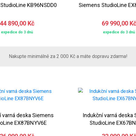
 StudioLine KB96NSDD0
Siemens StudioLine E
44 890,00 Kč
69 990,00 K
expedice do 3 dnů
expedice do 3 dnů
Nakupte minimálně za 2 000 Kč a máte dopravu zdarma!
í varná deska Siemens
Indukční varná deska
ioLine EX87BNYV6E
StudioLine EX67B