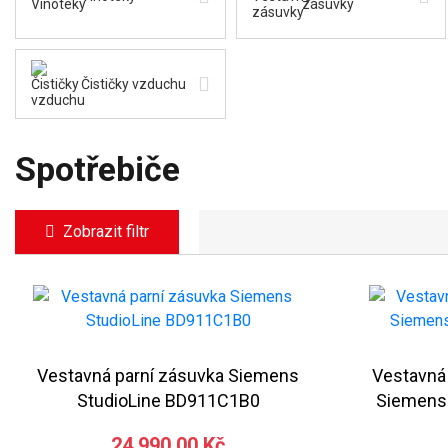
zásuvky
Čističky vzduchu
Spotřebiče
Zobrazit filtr
Vestavná parní zásuvka Siemens
Vestavná
StudioLine BD911C1B0
Siemens
24 990,00 Kč