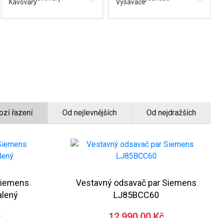
ozí řazení
Od nejlevnějších
Od nejdražších
Siemens
Vestavný odsavač par Siemens
alený
LJ85BCC60
č
12 990,00 Kč