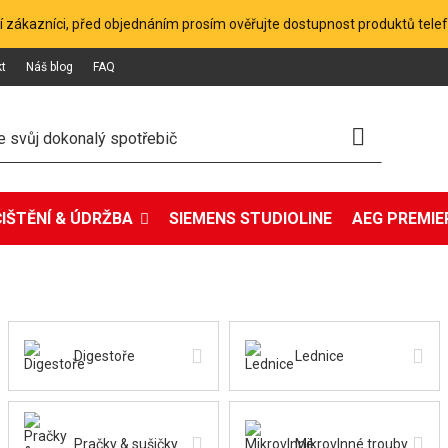
 zákazníci, před objednáním prosím ověřujte dostupnost produktů tele
kt
Náš blog
FAQ
ČIŠTĚNÍ & ÚDRŽBA
SIEMENS STUDIOLINE
AEG PREMIER
Digestoře
Lednice
Pračky & sušičky
Mikrovlnné trouby