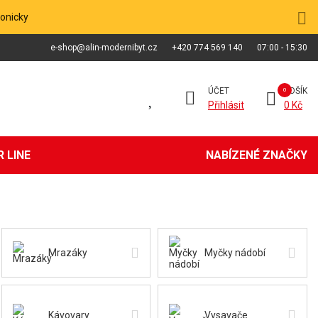
fonicky
e-shop@alin-modernibyt.cz
+420 774 569 140
07:00 - 15:30
ÚČET
KOŠÍK
Přihlásit
0 Kč
 LINE
NABÍZENÉ ZNAČKY
Mrazáky
Myčky nádobí
Kávovary
Vysavače