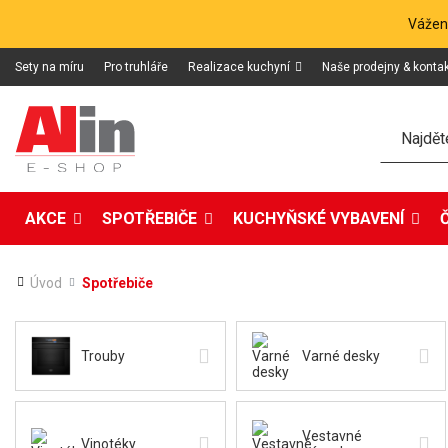
Vážení
Sety na míru
Pro truhláře
Realizace kuchyní
Naše prodejny & konta
Hledat
AKCE
SPOTŘEBIČE
KUCHYŇSKÉ VYBAVENÍ
Úvod
Spotřebiče
Trouby
Varné desky
Vestavné
Vinotéky