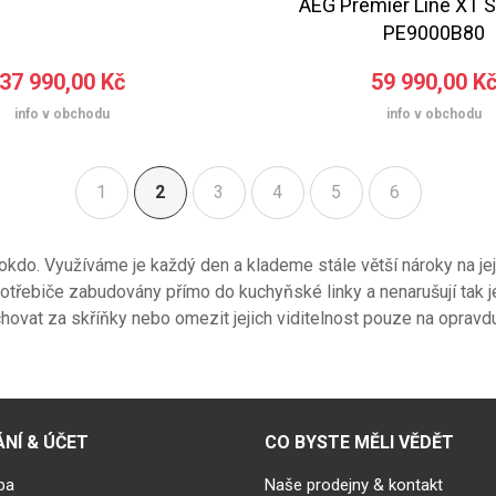
AEG Premier Line XT 
PE9000B80
37 990,00 Kč
59 990,00 K
info v obchodu
info v obchodu
1
2
3
4
5
6
(aktuální)
kdo. Využíváme je každý den a klademe stále větší nároky na jejic
ebiče zabudovány přímo do kuchyňské linky a nenarušují tak její
vat za skříňky nebo omezit jejich viditelnost pouze na opravdu
NÍ & ÚČET
CO BYSTE MĚLI VĚDĚT
ba
Naše prodejny & kontakt