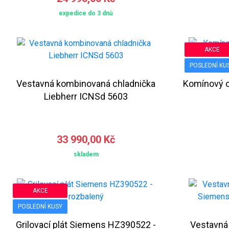
expedice do 3 dnů
AKCE
POSLEDNÍ KU
Vestavná kombinovaná chladnička
Komínový o
Liebherr ICNSd 5603
33 990,00 Kč
skladem
AKCE
POSLEDNÍ KUSY
Grilovací plát Siemens HZ390522 -
Vestavná