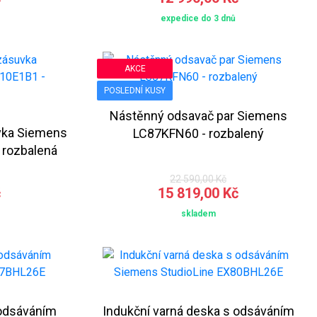
expedice do 3 dnů
AKCE
POSLEDNÍ KUSY
Nástěnný odsavač par Siemens
vka Siemens
LC87KFN60 - rozbalený
 rozbalená
22 590,00 Kč
č
15 819,00 Kč
skladem
 odsáváním
Indukční varná deska s odsáváním