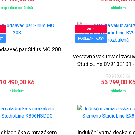
expedice do 3 dnů
skladem
AKCE
SY
POSLEDNÍ KUSY
dsavač par Sirius MO 208
Vestavná vakuovací zásu
StudioLine BV910E1B1 -
70 990,00 Kč
10 490,00 Kč
56 799,00 K
skladem
skladem
 chladnička s mrazákem
Indukční varná deska s