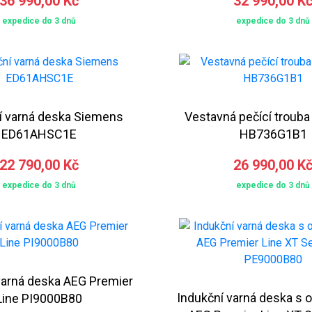
36 990,00 Kč
32 990,00 K
expedice do 3 dnů
expedice do 3 dnů
í varná deska Siemens
Vestavná pečící troub
ED61AHSC1E
HB736G1B1
22 790,00 Kč
26 990,00 K
expedice do 3 dnů
expedice do 3 dnů
varná deska AEG Premier
Indukční varná deska s
Line PI9000B80