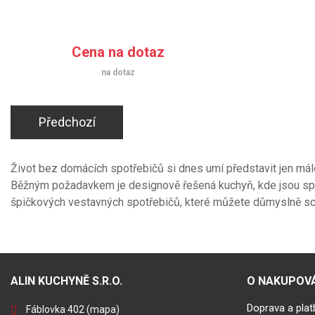
Cena na dotaz
na dotaz
Předchozí
Život bez domácích spotřebičů si dnes umí představit jen málo
Běžným požadavkem je designově řešená kuchyň, kde jsou spotř
špičkových vestavných spotřebičů, které můžete důmyslně scho
ALIN KUCHYNĚ S.R.O.
O NAKUPOVÁ
Doprava a plat
Fáblovka 402
(mapa)