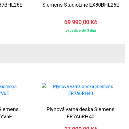
X87BHL26E
Siemens StudioLine EX80BHL26E
č
69 990,00 Kč
expedice do 3 dnů
 Siemens
Plynová varná deska Siemens
NYV6E
ER7A6RH40