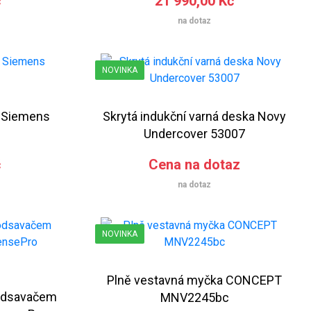
č
21 990,00 Kč
na dotaz
NOVINKA
a Siemens
Skrytá indukční varná deska Novy
Undercover 53007
č
Cena na dotaz
na dotaz
NOVINKA
Plně vestavná myčka CONCEPT
 odsavačem
MNV2245bc