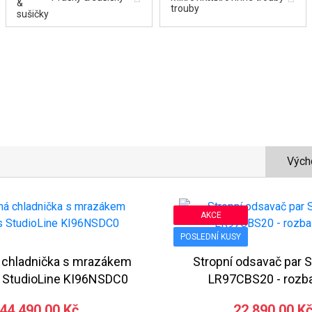
Vých
AKCE
POSLEDNÍ KUSY
 chladnička s mrazákem
Stropní odsavač par 
 StudioLine KI96NSDC0
LR97CBS20 - rozb
44 490,00 Kč
22 890,00 K